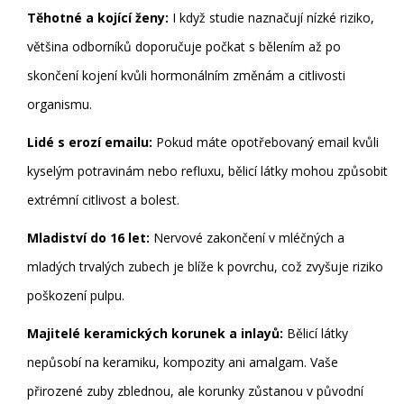
Těhotné a kojící ženy:
I když studie naznačují nízké riziko,
většina odborníků doporučuje počkat s bělením až po
skončení kojení kvůli hormonálním změnám a citlivosti
organismu.
Lidé s erozí emailu:
Pokud máte opotřebovaný email kvůli
kyselým potravinám nebo refluxu, bělicí látky mohou způsobit
extrémní citlivost a bolest.
Mladiství do 16 let:
Nervové zakončení v mléčných a
mladých trvalých zubech je blíže k povrchu, což zvyšuje riziko
poškození pulpu.
Majitelé keramických korunek a inlayů:
Bělicí látky
nepůsobí na keramiku, kompozity ani amalgam. Vaše
přirozené zuby zblednou, ale korunky zůstanou v původní