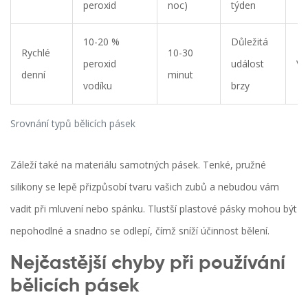
peroxid
noc)
týden
10-20 %
Důležitá
Rychlé
10-30
peroxid
událost
Vy
denní
minut
vodíku
brzy
Srovnání typů bělicích pásek
Záleží také na materiálu samotných pásek. Tenké, pružné
silikony se lepě přizpůsobí tvaru vašich zubů a nebudou vám
vadit při mluvení nebo spánku. Tlustší plastové pásky mohou být
nepohodlné a snadno se odlepí, čímž sníží účinnost bělení.
Nejčastější chyby při používání
bělicích pásek