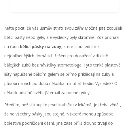
Máte pocit, že váš úsměv ztratil svou záři? Možná jste zkoušeli
bělicí pasty nebo gely, ale výsledky byly skromné. Zde přichází
na řadu
bělicí pásky na zuby
, které jsou
jedním z
nejoblíbenějších domácích řešení pro dosažení viditelně
bělejších zubů bez návštěvy stomatologa
. Tyto tenké plastové
lišty napuštěné bělicím gelem se přímo přikládají na zuby a
působí na nich po dobu několika minut až hodin. Výsledek? O
několik odstínů světlejší email za pouhé týdny.
Předtím, než si koupíte první krabičku v lékárně, je třeba vědět,
že ne všechny pásky jsou stejné. Některé mohou způsobit
bolestivé podráždění dásní, jiné zase příliš dlouho trvají do