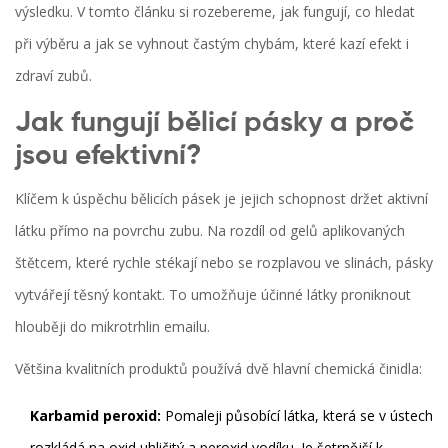
výsledku. V tomto článku si rozebereme, jak fungují, co hledat
při výběru a jak se vyhnout častým chybám, které kazí efekt i
zdraví zubů.
Jak fungují bělicí pásky a proč
jsou efektivní?
Klíčem k úspěchu bělicích pásek je jejich schopnost držet aktivní
látku přímo na povrchu zubu. Na rozdíl od gelů aplikovaných
štětcem, které rychle stékají nebo se rozplavou ve slinách, pásky
vytvářejí těsný kontakt. To umožňuje účinné látky proniknout
hlouběji do mikrotrhlin emailu.
Většina kvalitních produktů používá dvě hlavní chemická činidla:
Karbamid peroxid:
Pomaleji působící látka, která se v ústech
rozkládá na oxid uhličitý a peroxid vodíku. Je šetrnější k