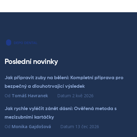
Poslední novinky
Jak připravit zuby na bělení: Kompletní příprava pro
bezpečný a dlouhotrvající výsledek
Od
Tomáš Havranek
Datum
2 kvě 2026
Jak rychle vyléčit zánět dásní: Ověřená metoda s
mezizubními kartáčky
Od
Monika Gajdošová
Datum
13 čec 2026