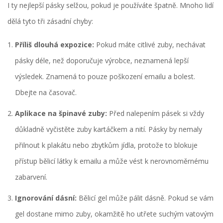
I ty nejlepší pásky selžou, pokud je používáte špatně. Mnoho lidí
dělá tyto tři zásadní chyby:
Příliš dlouhá expozice:
Pokud máte citlivé zuby, nechávat
pásky déle, než doporučuje výrobce, neznamená lepší
výsledek. Znamená to pouze poškození emailu a bolest.
Dbejte na časovač.
Aplikace na špinavé zuby:
Před nalepením pásek si vždy
důkladně vyčistěte zuby kartáčkem a nití. Pásky by nemaly
přilnout k plakátu nebo zbytkům jídla, protože to blokuje
přístup bělicí látky k emailu a může vést k nerovnoměrnému
zabarvení.
Ignorování dásní:
Bělicí gel může pálit dásně. Pokud se vám
gel dostane mimo zuby, okamžitě ho utřete suchým vatovým