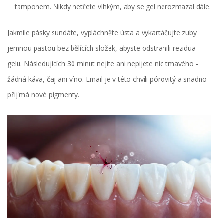
tamponem. Nikdy netřete vlhkým, aby se gel nerozmazal dále.
Jakmile pásky sundáte, vypláchněte ústa a vykartáčujte zuby
jemnou pastou bez bělících složek, abyste odstranili rezidua
gelu. Následujících 30 minut nejíte ani nepijete nic tmavého -
žádná káva, čaj ani víno. Email je v této chvíli pórovitý a snadno
přijímá nové pigmenty.