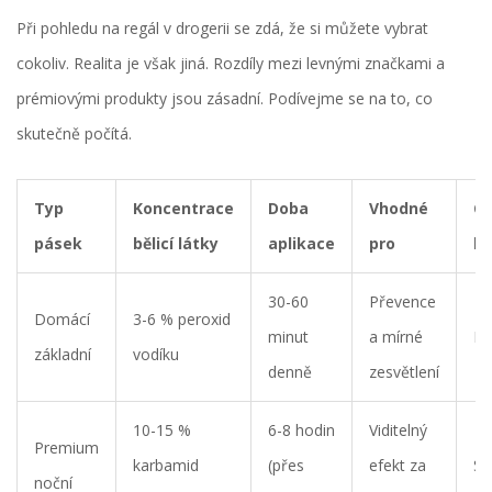
Při pohledu na regál v drogerii se zdá, že si můžete vybrat
cokoliv. Realita je však jiná. Rozdíly mezi levnými značkami a
prémiovými produkty jsou zásadní. Podívejme se na to, co
skutečně počítá.
Typ
Koncentrace
Doba
Vhodné
C
pásek
bělicí látky
aplikace
pro
hl
30-60
Převence
Domácí
3-6 % peroxid
minut
a mírné
Ní
základní
vodíku
denně
zesvětlení
10-15 %
6-8 hodin
Viditelný
Premium
karbamid
(přes
efekt za
St
noční