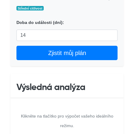
Střední citlivost
Doba do události (dní):
Zjistit můj plán
Výsledná analýza
Klikněte na tlačítko pro výpočet vašeho ideálního
režimu.