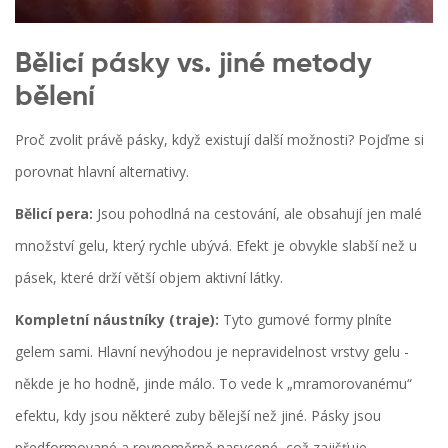
Bělicí pásky vs. jiné metody
bělení
Proč zvolit právě pásky, když existují další možnosti? Pojďme si
porovnat hlavní alternativy.
Bělicí pera:
Jsou pohodlná na cestování, ale obsahují jen malé
množství gelu, který rychle ubývá. Efekt je obvykle slabší než u
pásek, které drží větší objem aktivní látky.
Kompletní náustníky (traje):
Tyto gumové formy plníte
gelem sami. Hlavní nevýhodou je nepravidelnost vrstvy gelu -
někde je ho hodně, jinde málo. To vede k „mramorovanému“
efektu, kdy jsou některé zuby bělejší než jiné. Pásky jsou
předformované a rovnoměrně nasycené, což zajišťuje