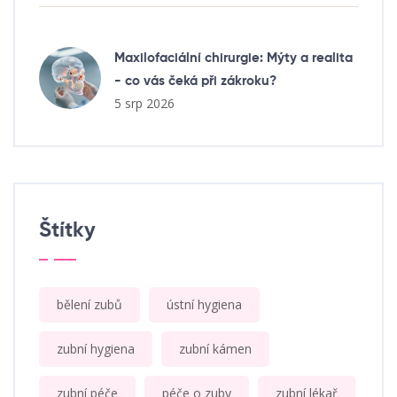
Maxilofaciální chirurgie: Mýty a realita
- co vás čeká při zákroku?
5 srp 2026
Štítky
bělení zubů
ústní hygiena
zubní hygiena
zubní kámen
zubní péče
péče o zuby
zubní lékař