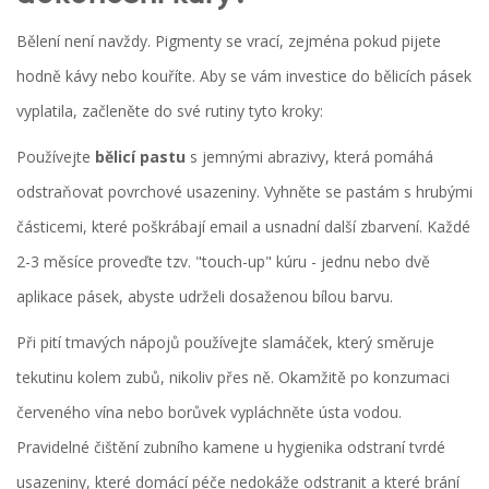
Bělení není navždy. Pigmenty se vrací, zejména pokud pijete
hodně kávy nebo kouříte. Aby se vám investice do bělicích pásek
vyplatila, začleněte do své rutiny tyto kroky:
Používejte
bělicí pastu
s jemnými abrazivy, která pomáhá
odstraňovat povrchové usazeniny. Vyhněte se pastám s hrubými
částicemi, které poškrábají email a usnadní další zbarvení. Každé
2-3 měsíce proveďte tzv. "touch-up" kúru - jednu nebo dvě
aplikace pásek, abyste udrželi dosaženou bílou barvu.
Při pití tmavých nápojů používejte slamáček, který směruje
tekutinu kolem zubů, nikoliv přes ně. Okamžitě po konzumaci
červeného vína nebo borůvek vypláchněte ústa vodou.
Pravidelné čištění zubního kamene u hygienika odstraní tvrdé
usazeniny, které domácí péče nedokáže odstranit a které brání