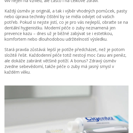
vliv nejen na vzhled, ale často i na celkové zdraví.
Každý úsměv je originál, a tak i výběr vhodných pomůcek, pasty
nebo úprava techniky čištění by se měla odvíjet od vašich
potřeb. Pokud si nejste jistí, co je pro vás nejlepší, obraťte se na
dentální hygienistku. Moderní péče o zuby neznamená jen
prevence kazu – dnes už je běžné zabývat se i estetikou,
komfortem nebo dlouhodobou udržitelností výsledku.
Stará pravda zůstává: lepší je potíže předcházet, než je potom
složitě řešit. Každodenní péče totiž nestojí moc času ani peněz,
ale dokáže zabránit většině potíží. A bonus? Zdravý úsměv
zvedne sebevědomí, takže péče o zuby má jasný smysl v
každém věku.