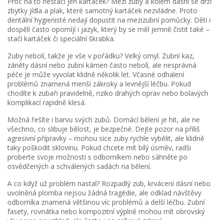
Proč na to nestačí jen kartáček? Mezi zuby a kolem dásní se drží
zbytky jídla a plak, které samotný kartáček nezvládne. Proto
dentální hygienisté nedají dopustit na mezizubní pomůcky. Děti i
dospělí často opomíjí i jazyk, který by se měl jemně čistit také –
stačí kartáček či speciální škrabka.
Zuby nebolí, takže je vše v pořádku? Velký omyl. Zubní kaz,
záněty dásní nebo zubní kámen často nebolí, ale nesprávná
péče je může vyvolat klidně několik let. Včasné odhalení
problémů znamená menší zákroky a levnější léčbu. Pokud
chodíte k zubaři pravidelně, riziko drahých oprav nebo bolavých
komplikací rapidně klesá.
Možná řešíte i barvu svých zubů. Domácí bělení je hit, ale ne
všechno, co slibuje bělost, je bezpečné. Dejte pozor na příliš
agresivní přípravky – mohou sice zuby rychle vybělit, ale klidně
taky poškodit sklovinu. Pokud chcete mít bílý úsměv, radši
proberte svoje možnosti s odborníkem nebo sáhněte po
osvědčených a schválených sadách na bělení.
A co když už problém nastal? Rozpadlý zub, krvácení dásní nebo
uvolněná plomba nejsou žádná tragédie, ale odklad návštěvy
odborníka znamená většinou víc problémů a delší léčbu. Zubní
fasety, rovnátka nebo kompozitní výplně mohou mít obrovský