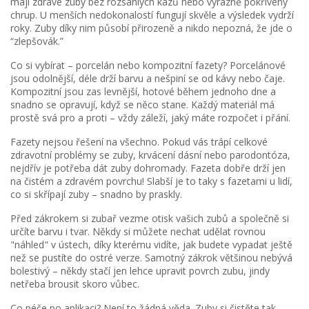
mají zdravé zuby bez rozsáhlých kazů nebo výrazně pokřivený
chrup. U menších nedokonalostí fungují skvěle a výsledek vydrží
roky. Zuby díky nim působí přirozeně a nikdo nepozná, že jde o
“zlepšovák.”
Co si vybírat – porcelán nebo kompozitní fazety? Porcelánové
jsou odolnější, déle drží barvu a nešpiní se od kávy nebo čaje.
Kompozitní jsou zas levnější, hotové během jednoho dne a
snadno se opravují, když se něco stane. Každý materiál má
prostě svá pro a proti – vždy záleží, jaký máte rozpočet i přání.
Fazety nejsou řešení na všechno. Pokud vás trápí celkové
zdravotní problémy se zuby, krvácení dásní nebo parodontóza,
nejdřív je potřeba dát zuby dohromady. Fazeta dobře drží jen
na čistém a zdravém povrchu! Slabší je to taky s fazetami u lidí,
co si skřípají zuby – snadno by praskly.
Před zákrokem si zubař vezme otisk vašich zubů a společně si
určíte barvu i tvar. Někdy si můžete nechat udělat rovnou
"náhled" v ústech, díky kterému vidíte, jak budete vypadat ještě
než se pustíte do ostré verze. Samotný zákrok většinou nebývá
bolestivý – někdy stačí jen lehce upravit povrch zubu, jindy
netřeba brousit skoro vůbec.
Co péče po aplikaci? Není to žádná věda. Zuby si čistěte tak