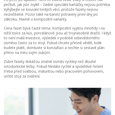
pečlivě, jak jste zvyklí – žádné speciální kartáčky nejsou potřeba.
Vyhýbejte se kousání tvrdých věcí, protože fazety nejsou
nezničitelné. Pozor také na barvící potraviny první dny po
zákroku, hlavně u kompozitní varianty.
Cena fazet bývá časté téma. Kompozitní vyjdou mnohdy i na
nižší tisíce za kus, porcelánové jsou až trojnásobně dražší. I když
to není malá investice, výsledek v podobě sebevědomého
úsměvu často za to stojí. Pokud chcete přesně vědět, kolik
budete platit, domluvte si konzultaci a nechte si sestavit plán
přímo na míru svým zubům.
Zubní fazety dokážou změnit úsměv rychleji než dlouhé
ortodontické léčby. Pokud hledáte rychlé a spolehlivé řešení
třeba před svatbou, maturitou nebo pracovním pohovorem,
určitě stojí za zvážení.