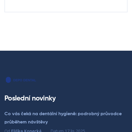
Poslední novinky
Co vás čeká na dentální hygieně: podrobný průvodce
průběhem návštěvy
Od
Eliška Kopecká
Datum
17 lis 2025