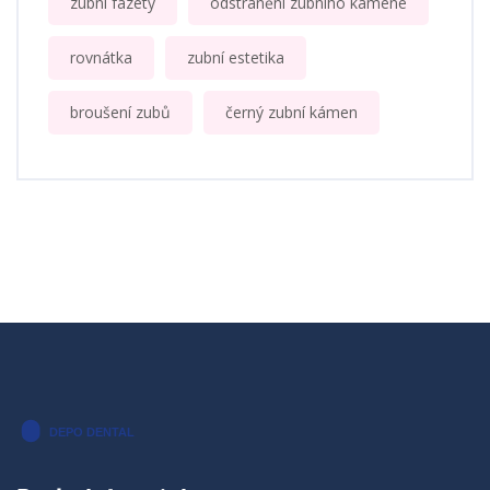
zubní fazety
odstranění zubního kamene
rovnátka
zubní estetika
broušení zubů
černý zubní kámen