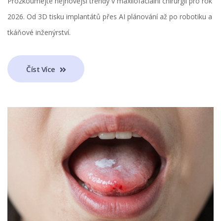
Prozkoumejte nejnovější trendy v maxilofaciální chirurgii pro rok
2026. Od 3D tisku implantátů přes AI plánování až po robotiku a
tkáňové inženýrství.
Číst Více