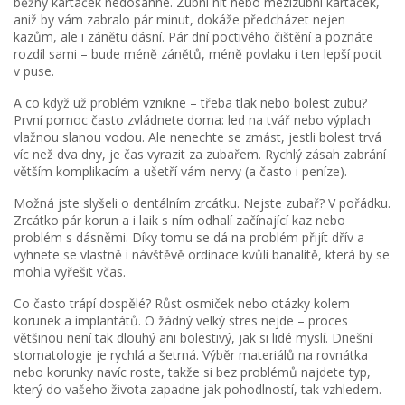
běžný kartáček nedosáhne. Zubní nit nebo mezizubní kartáček,
aniž by vám zabralo pár minut, dokáže předcházet nejen
kazům, ale i zánětu dásní. Pár dní poctivého čištění a poznáte
rozdíl sami – bude méně zánětů, méně povlaku i ten lepší pocit
v puse.
A co když už problém vznikne – třeba tlak nebo bolest zubu?
První pomoc často zvládnete doma: led na tvář nebo výplach
vlažnou slanou vodou. Ale nenechte se zmást, jestli bolest trvá
víc než dva dny, je čas vyrazit za zubařem. Rychlý zásah zabrání
větším komplikacím a ušetří vám nervy (a často i peníze).
Možná jste slyšeli o dentálním zrcátku. Nejste zubař? V pořádku.
Zrcátko pár korun a i laik s ním odhalí začínající kaz nebo
problém s dásněmi. Díky tomu se dá na problém přijít dřív a
vyhnete se vlastně i návštěvě ordinace kvůli banalitě, která by se
mohla vyřešit včas.
Co často trápí dospělé? Růst osmiček nebo otázky kolem
korunek a implantátů. O žádný velký stres nejde – proces
většinou není tak dlouhý ani bolestivý, jak si lidé myslí. Dnešní
stomatologie je rychlá a šetrná. Výběr materiálů na rovnátka
nebo korunky navíc roste, takže si bez problémů najdete typ,
který do vašeho života zapadne jak pohodlností, tak vzhledem.