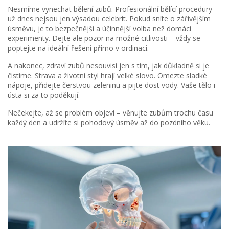
Nesmíme vynechat bělení zubů. Profesionální bělící procedury
už dnes nejsou jen výsadou celebrit. Pokud sníte o zářivějším
úsměvu, je to bezpečnější a účinnější volba než domácí
experimenty. Dejte ale pozor na možné citlivosti – vždy se
poptejte na ideální řešení přímo v ordinaci.
A nakonec, zdraví zubů nesouvisí jen s tím, jak důkladně si je
čistíme. Strava a životní styl hrají velké slovo. Omezte sladké
nápoje, přidejte čerstvou zeleninu a pijte dost vody. Vaše tělo i
ústa si za to poděkují.
Nečekejte, až se problém objeví – věnujte zubům trochu času
každý den a udržíte si pohodový úsměv až do pozdního věku.