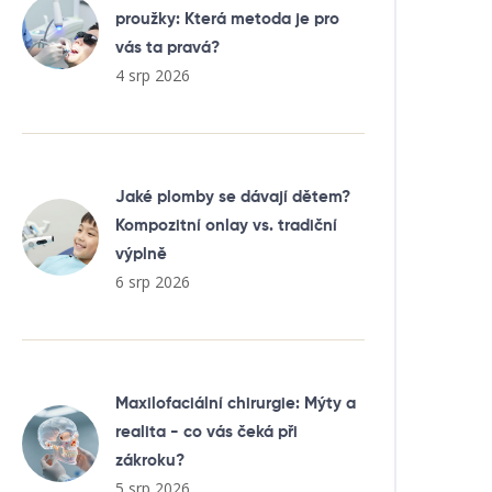
proužky: Která metoda je pro
vás ta pravá?
4 srp 2026
Jaké plomby se dávají dětem?
Kompozitní onlay vs. tradiční
výplně
6 srp 2026
Maxilofaciální chirurgie: Mýty a
realita - co vás čeká při
zákroku?
5 srp 2026