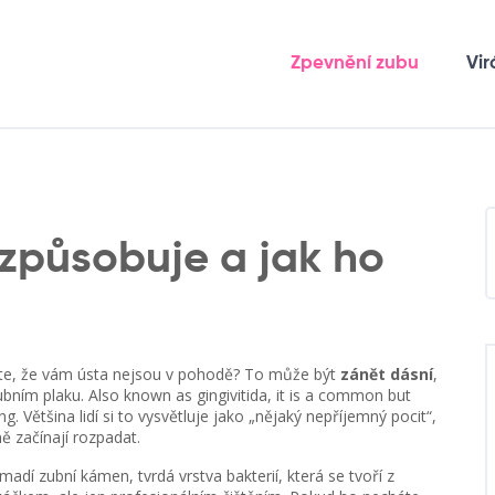
Zpevnění zubu
Vir
 způsobuje a jak ho
ítíte, že vám ústa nejsou v pohodě? To může být
zánět dásní
,
ubním plaku
. Also known as
gingivitida
, it is a common but
ng.
Většina lidí si to vysvětluje jako „nějaký nepříjemný pocit“,
ě začínají rozpadat.
romadí
zubní kámen
,
tvrdá vrstva bakterií, která se tvoří z