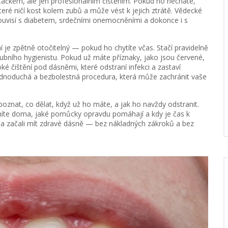
rtáčkem, ale jen profesionálním čištěním. Pokud ho necháte,
eré ničí kost kolem zubů a může vést k jejich ztrátě
. Vědecké
souvisí s diabetem, srdečními onemocněními a dokonce i s
je zpětně otočitelný — pokud ho chytíte včas. Stačí pravidelně
zubního hygienistu. Pokud už máte příznaky, jako jsou červené,
ké čištění pod dásněmi, které odstraní infekci a zastaví
ednoduchá a bezbolestná procedura, která může zachránit vaše
zpoznat, co dělat, když už ho máte, a jak ho navždy odstranit.
aníte doma, jaké pomůcky opravdu pomáhají a kdy je čas k
ět a začali mít zdravé dásně — bez nákladných zákroků a bez