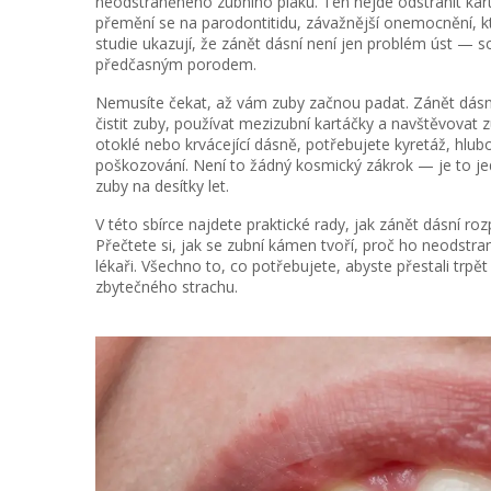
neodstraněného zubního plaku
. Ten nejde odstranit ka
přemění se na
parodontitidu
,
závažnější onemocnění, kt
studie ukazují, že zánět dásní není jen problém úst — 
předčasným porodem.
Nemusíte čekat, až vám zuby začnou padat. Zánět dásní 
čistit zuby, používat mezizubní kartáčky a navštěvovat 
otoklé nebo krvácející dásně, potřebujete
kyretáž
,
hlubo
poškozování
. Není to žádný kosmický zákrok — je to j
zuby na desítky let.
V této sbírce najdete praktické rady, jak zánět dásní ro
Přečtete si, jak se zubní kámen tvoří, proč ho neodstr
lékaři. Všechno to, co potřebujete, abyste přestali trp
zbytečného strachu.