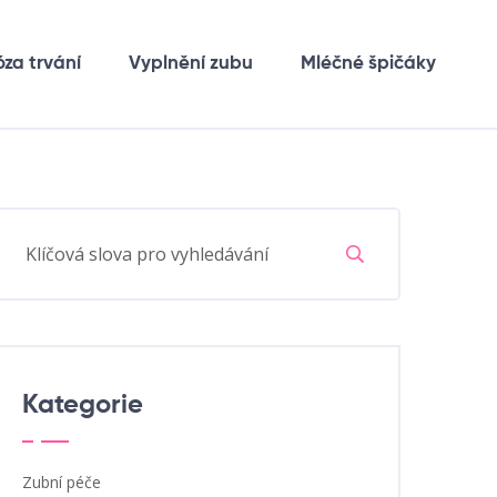
óza trvání
Vyplnění zubu
Mléčné špičáky
Kategorie
Zubní péče