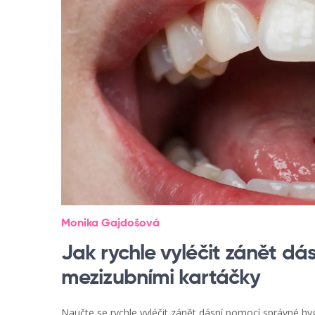
Monika Gajdošová
Jak rychle vyléčit zánět d
mezizubními kartáčky
Naučte se rychle vyléčit zánět dásní pomocí správné hy