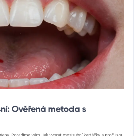
ásní: Ověřená metoda s
gieny. Poradíme vám, jak vybrat mezizubní kartáčky a proč jsou