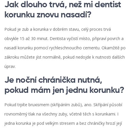
Jak dlouho trvá, než mi dentist
korunku znovu nasadí?
Pokud je zub a korunka v dobrém stavu, celý proces trvá
obvykle 15 až 30 minut. Dentista vyčistí místo, připraví povrch a
nasadí korunku pomocí rychleschnoucího cementu. Okamžitě po
zákroku můžete jíst normálně, pokud nedojde k nutnosti dalších
úprav.
Je noční chránička nutná,
pokud mám jen jednu korunku?
Pokud trpíte bruxismem (skřípáním zubů), ano. Skřípání působí
rovnoměrný tlak na všechny zuby, včetně těch s korunkami. I
jedna korunka je pod velkým stresem a bez chráničky hrozí její