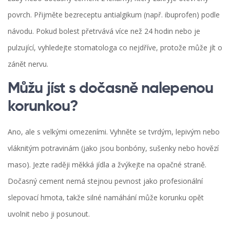
povrch. Přijměte bezreceptu antialgikum (např. ibuprofen) podle
návodu. Pokud bolest přetrvává více než 24 hodin nebo je
pulzující, vyhledejte stomatologa co nejdříve, protože může jít o
zánět nervu.
Můžu jíst s dočasně nalepenou
korunkou?
Ano, ale s velkými omezeními. Vyhněte se tvrdým, lepivým nebo
vláknitým potravinám (jako jsou bonbóny, sušenky nebo hovězí
maso). Jezte raději měkká jídla a žvýkejte na opačné straně.
Dočasný cement nemá stejnou pevnost jako profesionální
slepovací hmota, takže silné namáhání může korunku opět
uvolnit nebo ji posunout.