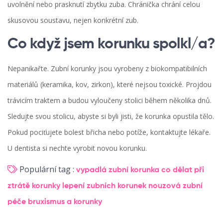
uvolnění nebo prasknutí zbytku zuba. Chránička chrání celou
skusovou soustavu, nejen konkrétní zub.
Co když jsem korunku spolkl/a?
Nepanikařte. Zubní korunky jsou vyrobeny z biokompatibilních
materiálů (keramika, kov, zirkon), které nejsou toxické. Projdou
trávicím traktem a budou vyloučeny stolici během několika dnů.
Sledujte svou stolicu, abyste si byli jisti, že korunka opustila tělo.
Pokud pociťujete bolest břicha nebo potíže, kontaktujte lékaře.
U dentista si nechte vyrobit novou korunku.
Populární tag :
vypadlá zubní korunka
co dělat při
ztrátě korunky
lepení zubních korunek
nouzová zubní
péče
bruxismus a korunky