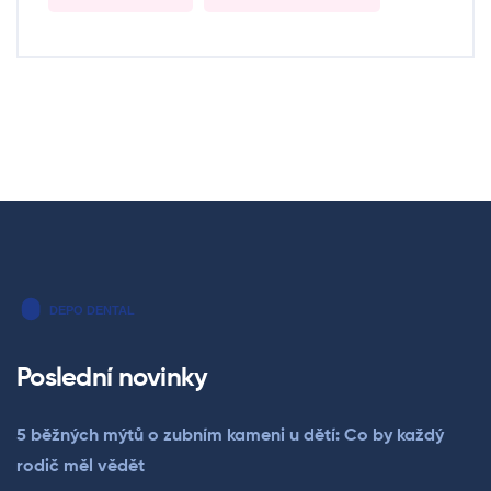
Poslední novinky
5 běžných mýtů o zubním kameni u dětí: Co by každý
rodič měl vědět