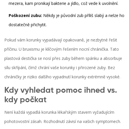
mezera, kam pronikají bakterie a jídlo, což vede k uvolnění.
Poškození zubu:
Někdy je původní zub příliš slabý a nelze ho
dostatečně přichytit.
Pokud vám korunky vypadávají opakovaně, je nezbytné řešit
příčinu. U bruxismu je klíčovým řešením
nocní chránička
. Tato
plastová destička se nosí přes zuby během spánku a absorbuje
sílu skřípání, čímž chrání vaše korunky i přirozené zuby. Bez
chráničky je riziko dalšího vypadnutí korunky extrémně vysoké.
Kdy vyhledat pomoc ihned vs.
kdy počkat
Není každá vypadlá korunka lékařským stavem vyžadujícím
pohotovostní zásah. Rozhodnutí závisí na vašich symptomech.