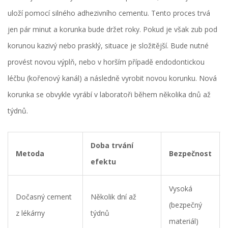
uloží pomocí silného adhezivního cementu. Tento proces trvá
jen pár minut a korunka bude držet roky. Pokud je však zub pod
korunou kazivý nebo prasklý, situace je složitější. Bude nutné
provést novou výplň, nebo v horším případě endodontickou
léčbu (kořenový kanál) a následně vyrobit novou korunku. Nová
korunka se obvykle vyrábí v laboratoři během několika dnů až
týdnů.
Doba trvání
Metoda
Bezpečnost
efektu
Vysoká
Dočasný cement
Několik dní až
(bezpečný
z lékárny
týdnů
materiál)