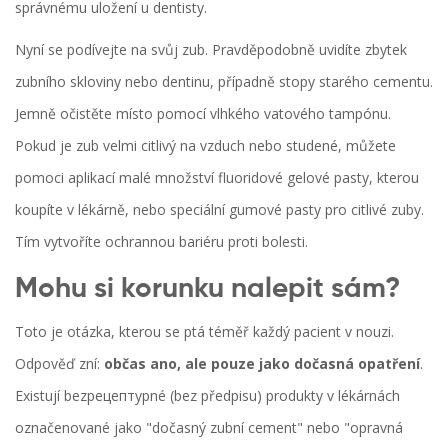
správnému uložení u dentisty.
Nyní se podívejte na svůj zub. Pravděpodobně uvidíte zbytek
zubního skloviny nebo dentinu, případně stopy starého cementu.
Jemně očistěte místo pomocí vlhkého vatového tampónu.
Pokud je zub velmi citlivý na vzduch nebo studené, můžete
pomoci aplikací malé množství fluoridové gelové pasty, kterou
koupíte v lékárně, nebo speciální gumové pasty pro citlivé zuby.
Tím vytvoříte ochrannou bariéru proti bolesti.
Mohu si korunku nalepit sám?
Toto je otázka, kterou se ptá téměř každý pacient v nouzi.
Odpověď zní:
občas ano, ale pouze jako dočasná opatření
.
Existují bezрецептурné (bez předpisu) produkty v lékárnách
označenované jako "dočasný zubní cement" nebo "opravná