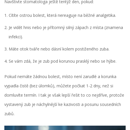
Navštivte stomatologa ještě tentýž den, pokud:
Cítíte ostrou bolest, která nereaguje na běžné analgetika.
Je vidět hnis nebo je přítomný silný zápach z místa (znamena
infekci).
Máte otok tváře nebo dásní kolem postiženého zuba.
Se vám zdá, že je zub pod korunou prasklý nebo se hýbe.
Pokud nemáte žádnou bolest, místo není zarudlé a korunka
vypadla čistě (bez úlomků), můžete počkat 1-2 dny, než si
domluvíte termín. I tak je však lepší řešit to co nejdříve, protože
vystavený zub je náchylnější ke kazivosti a posunu sousedních
zubů.