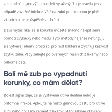
zub pod ní je „mrtvý“ a musí být vytažený. To je pravda jen v
případě závažné infekce. Většina zubů pod korunou je plně
vitalních a lze je úspěšně zachránit.
Další mýtus říká, že si korunku můžete snadno nalepit sami
pomocí žvýkačky nebo medu. Tyto metody nejenže nefungují,
ale vytvářejí ideální prostředí pro růst bakterií a zrychlují kazivost
zbytku zuba. Vždy sahejte po ověřených řešeních z lékárny nebo
odborné péči.
Bolí mě zub po vypadnutí
korunky, co mám dělat?
Bolest signalizuje, že je vystavená citlivá dentina nebo je
přítomna infekce. Aplikujte na místo gumovou pastu pro citlivé
zuby nebo dočasný cement z lékárny, který zakryje otevřený