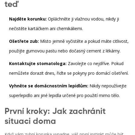
teď
Najděte korunku:
Opláchněte ji vlažnou vodou, nikdy ji
nečistěte kartáčkem ani chemikáliemi.
Ošetřete zub:
Místo jemně vyčistěte a pokud máte citlivost,
použijte gumovou pastu nebo dočasný cement z lékárny.
Kontaktujte stomatologa:
Zavolejte co nejdříve. Pokud
nemůžete dorazit dnes, řiďte se pokyny pro domácí ošetření.
Vyhněte se domácnostním lepidlům:
Nikdy nepoužívejte
superlepidlo ani jiné lepidla určené pro použití mimo tělo.
První kroky: Jak zachránit
situaci doma
Když vám
zubní korunka
vypadne, váš první instinkt může být