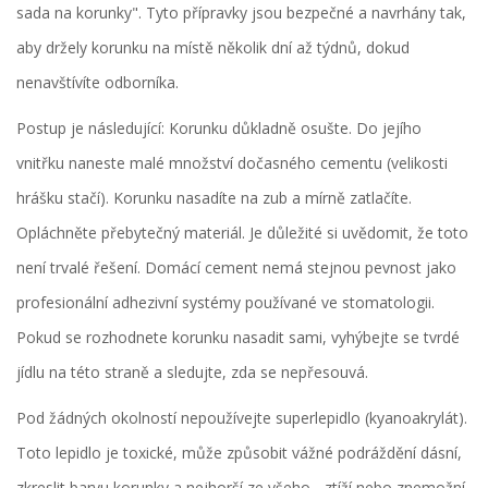
sada na korunky". Tyto přípravky jsou bezpečné a navrhány tak,
aby držely korunku na místě několik dní až týdnů, dokud
nenavštívíte odborníka.
Postup je následující: Korunku důkladně osušte. Do jejího
vnitřku naneste malé množství dočasného cementu (velikosti
hrášku stačí). Korunku nasadíte na zub a mírně zatlačíte.
Opláchněte přebytečný materiál. Je důležité si uvědomit, že toto
není trvalé řešení. Domácí cement nemá stejnou pevnost jako
profesionální adhezivní systémy používané ve stomatologii.
Pokud se rozhodnete korunku nasadit sami, vyhýbejte se tvrdé
jídlu na této straně a sledujte, zda se nepřesouvá.
Pod žádných okolností nepoužívejte
superlepidlo
(kyanoakrylát)
.
Toto lepidlo je toxické, může způsobit vážné podráždění dásní,
zkreslit barvu korunky a nejhorší ze všeho - ztíží nebo znemožní