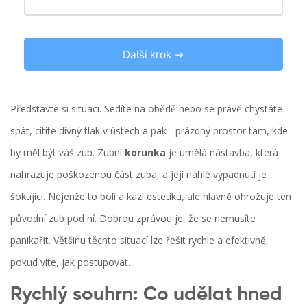
Další krok →
Představte si situaci. Sedíte na obědě nebo se právě chystáte
spát, cítíte divný tlak v ústech a pak - prázdný prostor tam, kde
by měl být váš zub. Zubní
korunka
je
umělá nástavba, která
nahrazuje poškozenou část zuba
, a její náhlé vypadnutí je
šokující. Nejenže to bolí a kazí estetiku, ale hlavně ohrožuje ten
původní zub pod ní. Dobrou zprávou je, že se nemusíte
panikařit. Většinu těchto situací lze řešit rychle a efektivně,
pokud víte, jak postupovat.
Rychlý souhrn: Co udělat hned