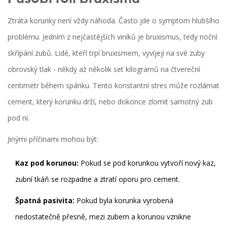
Ztráta korunky není vždy náhoda. Často jde o symptom hlubšího
problému. Jedním z nejčastějších viníků je
bruxismus
, tedy noční
skřípání zubů
. Lidé, kteří trpí bruxismem, vyvíjejí na své zuby
obrovský tlak - někdy až několik set kilogramů na čtvereční
centimetr během spánku. Tento konstantní stres může rozlámat
cement, který korunku drží, nebo dokonce zlomit samotný zub
pod ní.
Jinými příčinami mohou být:
Kaz pod korunou:
Pokud se pod korunkou vytvoří nový kaz,
zubní tkáň se rozpadne a ztratí oporu pro cement.
Špatná pasivita:
Pokud byla korunka vyrobená
nedostatečně přesně, mezi zubem a korunou vznikne