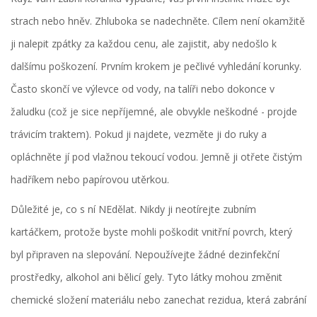
strach nebo hněv. Zhluboka se nadechněte. Cílem není okamžitě
ji nalepit zpátky za každou cenu, ale zajistit, aby nedošlo k
dalšímu poškození. Prvním krokem je pečlivé vyhledání korunky.
Často skončí ve výlevce od vody, na talíři nebo dokonce v
žaludku (což je sice nepříjemné, ale obvykle neškodné - projde
trávicím traktem). Pokud ji najdete, vezměte ji do ruky a
opláchněte jí pod vlažnou tekoucí vodou. Jemně ji otřete čistým
hadříkem nebo papírovou utěrkou.
Důležité je, co s ní NEdělat. Nikdy ji neotírejte zubním
kartáčkem, protože byste mohli poškodit vnitřní povrch, který
byl připraven na slepování. Nepoužívejte žádné dezinfekční
prostředky, alkohol ani bělicí gely. Tyto látky mohou změnit
chemické složení materiálu nebo zanechat rezidua, která zabrání