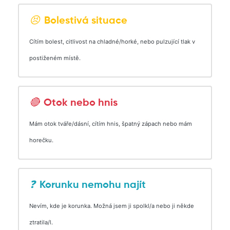
😣
Bolestivá situace
Cítím bolest, citlivost na chladné/horké, nebo pulzující tlak v
postiženém místě.
🔴
Otok nebo hnis
Mám otok tváře/dásní, cítím hnis, špatný zápach nebo mám
horečku.
❓
Korunku nemohu najít
Nevím, kde je korunka. Možná jsem ji spolkl/a nebo ji někde
ztratila/l.