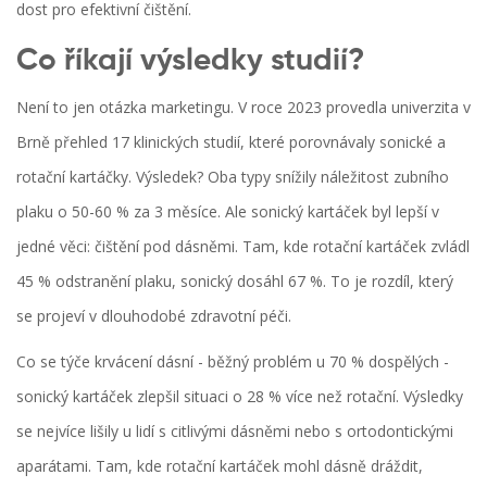
dost pro efektivní čištění.
Co říkají výsledky studií?
Není to jen otázka marketingu. V roce 2023 provedla univerzita v
Brně přehled 17 klinických studií, které porovnávaly sonické a
rotační kartáčky. Výsledek? Oba typy snížily náležitost zubního
plaku o 50-60 % za 3 měsíce. Ale sonický kartáček byl lepší v
jedné věci: čištění pod dásněmi. Tam, kde rotační kartáček zvládl
45 % odstranění plaku, sonický dosáhl 67 %. To je rozdíl, který
se projeví v dlouhodobé zdravotní péči.
Co se týče krvácení dásní - běžný problém u 70 % dospělých -
sonický kartáček zlepšil situaci o 28 % více než rotační. Výsledky
se nejvíce lišily u lidí s citlivými dásněmi nebo s ortodontickými
aparátami. Tam, kde rotační kartáček mohl dásně dráždit,