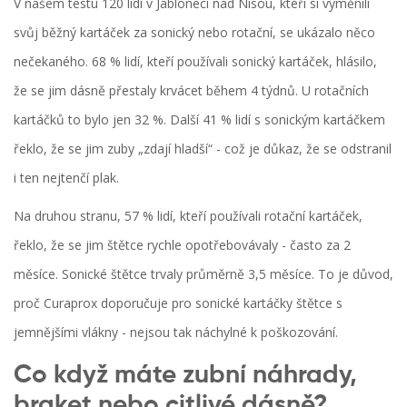
V našem testu 120 lidí v Jabloneci nad Nisou, kteří si vyměnili
svůj běžný kartáček za sonický nebo rotační, se ukázalo něco
nečekaného. 68 % lidí, kteří používali sonický kartáček, hlásilo,
že se jim dásně přestaly krvácet během 4 týdnů. U rotačních
kartáčků to bylo jen 32 %. Další 41 % lidí s sonickým kartáčkem
řeklo, že se jim zuby „zdají hladší“ - což je důkaz, že se odstranil
i ten nejtenčí plak.
Na druhou stranu, 57 % lidí, kteří používali rotační kartáček,
řeklo, že se jim štětce rychle opotřebovávaly - často za 2
měsíce. Sonické štětce trvaly průměrně 3,5 měsíce. To je důvod,
proč Curaprox doporučuje pro sonické kartáčky štětce s
jemnějšími vlákny - nejsou tak náchylné k poškozování.
Co když máte zubní náhrady,
braket nebo citlivé dásně?