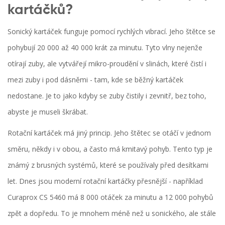
kartáčků?
Sonický kartáček funguje pomocí rychlých vibrací. Jeho štětce se
pohybují 20 000 až 40 000 krát za minutu. Tyto vlny nejenže
otírají zuby, ale vytvářejí mikro-proudění v slinách, které čistí i
mezi zuby i pod dásněmi - tam, kde se běžný kartáček
nedostane. Je to jako kdyby se zuby čistily i zevnitř, bez toho,
abyste je museli škrábat.
Rotační kartáček má jiný princip. Jeho štětec se otáčí v jednom
směru, někdy i v obou, a často má kmitavý pohyb. Tento typ je
známý z brusných systémů, které se používaly před desítkami
let. Dnes jsou moderní rotační kartáčky přesnější - například
Curaprox CS 5460 má 8 000 otáček za minutu a 12 000 pohybů
zpět a dopředu. To je mnohem méně než u sonického, ale stále