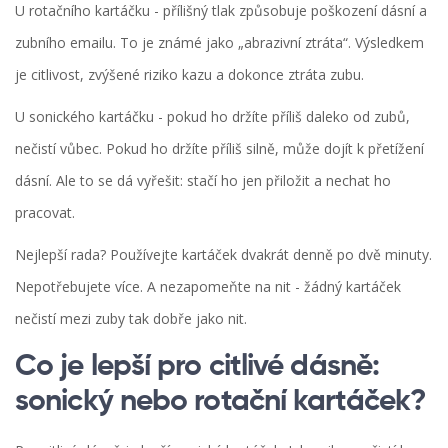
U rotačního kartáčku - přílišný tlak způsobuje poškození dásní a
zubního emailu. To je známé jako „abrazivní ztráta“. Výsledkem
je citlivost, zvýšené riziko kazu a dokonce ztráta zubu.
U sonického kartáčku - pokud ho držíte příliš daleko od zubů,
nečistí vůbec. Pokud ho držíte příliš silně, může dojít k přetížení
dásní. Ale to se dá vyřešit: stačí ho jen přiložit a nechat ho
pracovat.
Nejlepší rada? Používejte kartáček dvakrát denně po dvě minuty.
Nepotřebujete více. A nezapomeňte na nit - žádný kartáček
nečistí mezi zuby tak dobře jako nit.
Co je lepší pro citlivé dásně:
sonický nebo rotační kartáček?