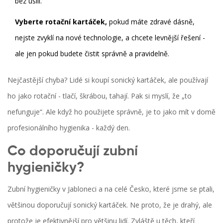
bez úsilí.
Vyberte rotační kartáček,
pokud máte zdravé dásně,
nejste zvyklí na nové technologie, a chcete levnější řešení -
ale jen pokud budete čistit správně a pravidelně.
Nejčastější chyba? Lidé si koupí sonický kartáček, ale používají
ho jako rotační - tlačí, škrábou, tahají. Pak si myslí, že „to
nefunguje“. Ale když ho použijete správně, je to jako mít v domě
profesionálního hygienika - každý den.
Co doporučují zubní
hygieničky?
Zubní hygieničky v Jabloneci a na celé Česko, které jsme se ptali,
většinou doporučují sonický kartáček. Ne proto, že je drahý, ale
protože je efektivnější pro většinu lidí. Zvláště u těch, kteří