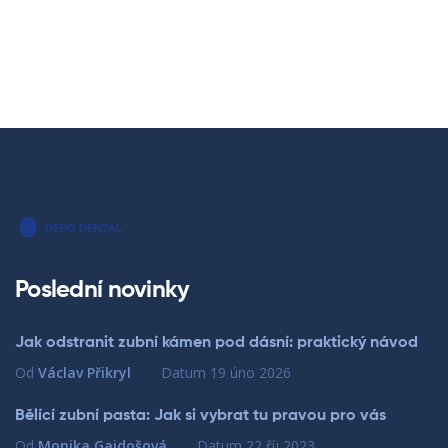
Poslední novinky
Jak odstranit zubní kámen pod dásní: praktický návod
Od
Václav Přikryl
Datum
19 úno 2026
Bělící zubní pasta: Jak si vybrat tu pravou pro vás
Od
Monika Gajdošová
Datum
22 říj 2023