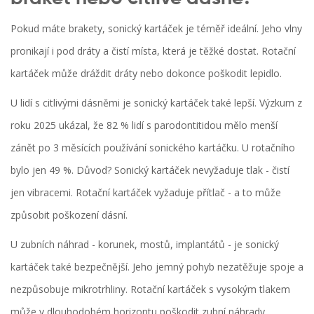
Pokud máte brakety, sonický kartáček je téměř ideální. Jeho vlny
pronikají i pod dráty a čistí místa, která je těžké dostat. Rotační
kartáček může dráždit dráty nebo dokonce poškodit lepidlo.
U lidí s citlivými dásněmi je sonický kartáček také lepší. Výzkum z
roku 2025 ukázal, že 82 % lidí s parodontitidou mělo menší
zánět po 3 měsících používání sonického kartáčku. U rotačního
bylo jen 49 %. Důvod? Sonický kartáček nevyžaduje tlak - čistí
jen vibracemi. Rotační kartáček vyžaduje přítlač - a to může
způsobit poškození dásní.
U zubních náhrad - korunek, mostů, implantátů - je sonický
kartáček také bezpečnější. Jeho jemný pohyb nezatěžuje spoje a
nezpůsobuje mikrotrhliny. Rotační kartáček s vysokým tlakem
může v dlouhodobém horizontu poškodit zubní náhrady.