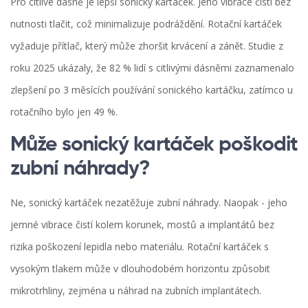
Pro citlivé dásně je lepší sonický kartáček. Jeho vibrace čistí bez
nutnosti tlačit, což minimalizuje podráždění. Rotační kartáček
vyžaduje přítlač, který může zhoršit krvácení a zánět. Studie z
roku 2025 ukázaly, že 82 % lidí s citlivými dásněmi zaznamenalo
zlepšení po 3 měsících používání sonického kartáčku, zatímco u
rotačního bylo jen 49 %.
Může sonický kartáček poškodit
zubní náhrady?
Ne, sonický kartáček nezatěžuje zubní náhrady. Naopak - jeho
jemné vibrace čistí kolem korunek, mostů a implantátů bez
rizika poškození lepidla nebo materiálu. Rotační kartáček s
vysokým tlakem může v dlouhodobém horizontu způsobit
mikrotrhliny, zejména u náhrad na zubních implantátech.