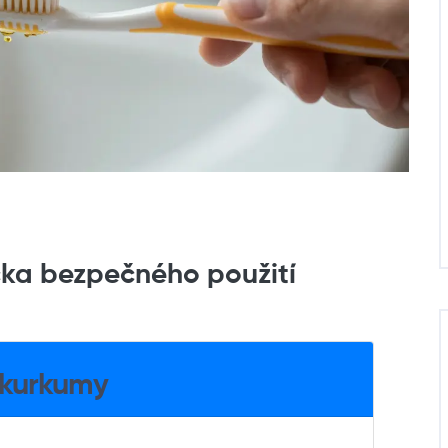
čka bezpečného použití
í kurkumy