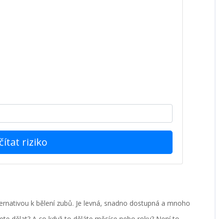
ítat riziko
lternativou k bělení zubů. Je levná, snadno dostupná a mnoho
žete dělat? A co když to děláte měsíce nebo roky? Není to