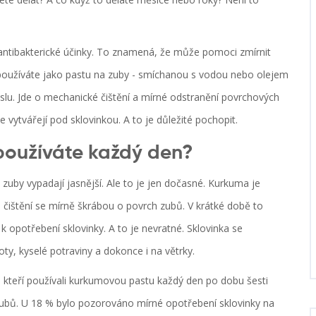
antibakterické účinky. To znamená, že může pomoci zmírnit
 ji používáte jako pastu na zuby - smíchanou s vodou nebo olejem
yslu. Jde o mechanické čištění a mírné odstranění povrchových
vytvářejí pod sklovinkou. A to je důležité pochopit.
používáte každý den?
uby vypadají jasnější. Ale to je jen dočasné. Kurkuma je
m čištění se mírně škrábou o povrch zubů. V krátké době to
k opotřebení sklovinky. A to je nevratné. Sklovinka se
loty, kyselé potraviny a dokonce i na větrky.
í, kteří používali kurkumovou pastu každý den po dobu šesti
 zubů. U 18 % bylo pozorováno mírné opotřebení sklovinky na