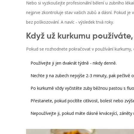
Nebo si vyzkoušejte profesionální bělení u zubního léka
nejprve zkontroluje stav vašich zubů a dásní. Pokud je vš
bez poškozování. A navíc - výsledek trvá roky.
Když už kurkumu používáte, 
Pokud se rozhodnete pokračovat v používání kurkumy, d
Používejte ji jen dvakrát týdně - nikdy denně.
Nechte ji na zubech nejvýše 2-3 minuty, pak pečlivě 
Po kurkumě vždy vyčistěte zuby běžnou pastou s flu
Přestanete, pokud pocítíte citlivost, bolest nebo zvý
Nepoužívejte ji, pokud máte dásně krvácející, záněty