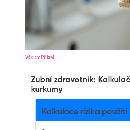
Václav Přikryl
Zubní zdravotník: Kalkula
kurkumy
Kalkulace rizika použit