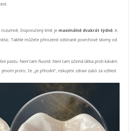
ení.
t rozumně. Doporučený limit je
maximálně dvakrát týdně
. A
 měsíc. Takhle můžete přirozeně odstranit povrchové skvrny od
í pastu. Není tam fluorid. Není tam účinná látka proti kávám.
nom proto, že „je přírodní“, riskujete zdraví zubů za vzhled.