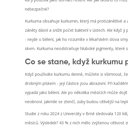
nebezpečné?
Kurkuma obsahuje kurkumin, který má protizánětlivé a 
záněty dásní a snížit počet bakterií v ústech. Ale když
- nejde o bělení, jak ho rozumíte v lékařském slova sm
skvrn. Kurkuma neodstraňuje hluboké pigmenty, které se 
Co se stane, když kurkumu 
Když používáte kurkumu denně, můžete si všimnout, že z
drobným pískem - její částice jsou abrazivní. Při každé
vypadá jako bělení. Ale po několika měsících může dojít 
neobnoví. Jakmile se ztenčí, zuby budou citlivější na tep
Studie z roku 2024 z Univerzity v Brně sledovala 120 lid
měsíců. Výsledek? 43 % z nich mělo zvýšenou citlivost