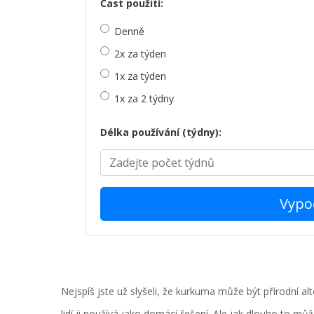
Čast použití:
Denně
2x za týden
1x za týden
1x za 2 týdny
Délka používání (týdny):
Vypoč
Nejspíš jste už slyšeli, že kurkuma může být přírodní a
lidí ji používá jako domácí řešení. Ale jak dlouho to mů