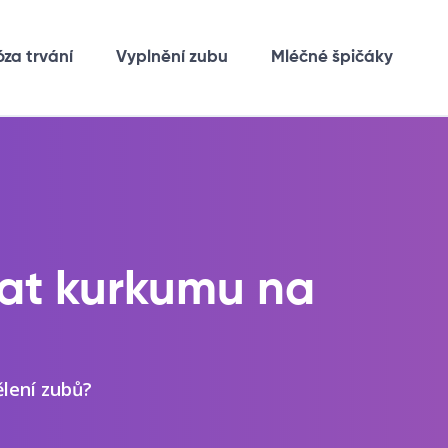
óza trvání
Vyplnění zubu
Mléčné špičáky
at kurkumu na
lení zubů?