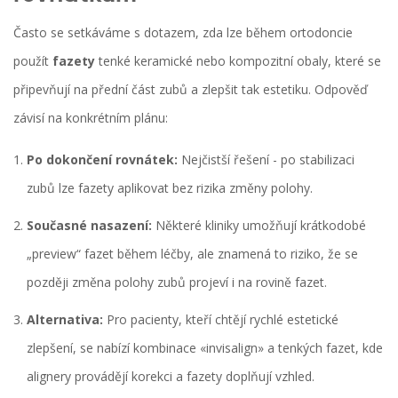
Často se setkáváme s dotazem, zda lze během ortodoncie
použít
fazety
tenké keramické nebo kompozitní obaly, které se
připevňují na přední část zubů
a zlepšit tak estetiku. Odpověď
závisí na konkrétním plánu:
Po dokončení rovnátek:
Nejčistší řešení - po stabilizaci
zubů lze fazety aplikovat bez rizika změny polohy.
Současné nasazení:
Některé kliniky umožňují krátkodobé
„preview“ fazet během léčby, ale znamená to riziko, že se
později změna polohy zubů projeví i na rovině fazet.
Alternativa:
Pro pacienty, kteří chtějí rychlé estetické
zlepšení, se nabízí kombinace «invisalign» a tenkých fazet, kde
alignery provádějí korekci a fazety doplňují vzhled.