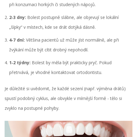
při konzumaci horkých či studených nápojů.
2‑3 dny:
Bolest postupně slábne, ale objevují se lokální
„šípky“ v místech, kde se drát dotýká dásně.
4‑7 dní:
Většina pacientů už může jíst normálně, ale při
žvýkání může být cítit drobný nepohodlí.
1‑2 týdny:
Bolest by měla být prakticky pryč. Pokud
přetrvává, je vhodné kontaktovat ortodontistu.
Je důležité si uvědomit, že každé sezení (např. výměna drátů)
spustí podobný cyklus, ale obvykle v mírnější formě - tělo si
zvyklo na postupné pohyby.