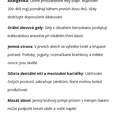
Analgetika:
Levné protizánětlivé léky (např. ibuprofen
200‑400 mg) pomáhají během prvních dvou dnů. Vždy
dodržujte doporučené dávkování.
Orální úlevová gely:
Gely s obsahem benzokainu poskytují
krátkodobou anestézii při lokálním tření dásní.
Jemná strava:
V prvních dnech se vyhněte tvrdé a křupavé
potravě. Polévky, jogurty, rozmačkané brambory a měkké
ovoce jsou skvělé.
Očista dentální nití a mezizubní kartáčky:
Udržování
čistých prostorů zabraňuje zánětům, které mohou bolest
prodlužovat.
Masáž dásní:
Jemný kruhový pohyb prstem s mírným tlakem
může podpořit krevní oběh a snížit napětí.