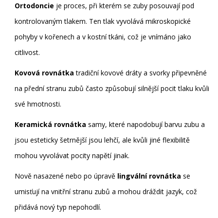
Ortodoncie
je proces, při kterém se zuby posouvají pod
kontrolovaným tlakem
. Ten tlak vyvolává mikroskopické
pohyby v kořenech a v kostní tkáni, což je vnímáno jako
citlivost.
Kovová rovnátka
tradiční kovové dráty a svorky připevněné
na přední stranu zubů
často způsobují silnější pocit tlaku kvůli
své hmotnosti.
Keramická rovnátka
samy, které napodobují barvu zubu a
jsou esteticky šetrnější
jsou lehčí, ale kvůli jiné flexibilitě
mohou vyvolávat pocity napětí jinak.
Nově nasazené nebo po úpravě
lingvální rovnátka
se
umisťují na vnitřní stranu zubů a mohou dráždit jazyk
, což
přidává nový typ nepohodlí.