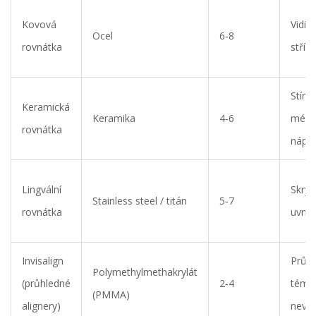
Kovová
Vidite
Ocel
6‑8
rovnátka
stříb
Stíno
Keramická
Keramika
4‑6
mén
rovnátka
nápa
Lingvální
Skryt
Stainless steel / titán
5‑7
rovnátka
uvnit
Invisalign
Průhl
Polymethylmethakrylát
(průhledné
2‑4
témě
(PMMA)
alignery)
nevid