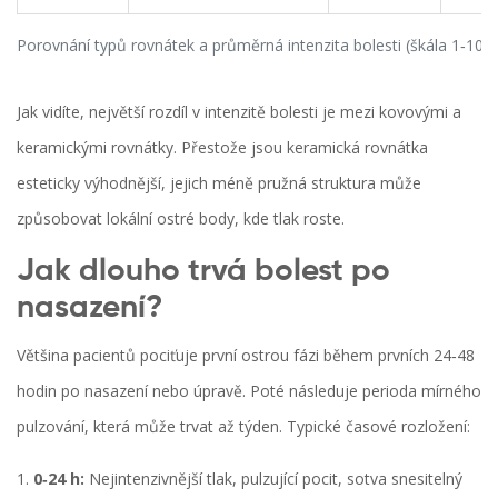
Porovnání typů rovnátek a průměrná intenzita bolesti (škála 1‑10)
Jak vidíte, největší rozdíl v intenzitě bolesti je mezi kovovými a
keramickými rovnátky. Přestože jsou keramická rovnátka
esteticky výhodnější, jejich méně pružná struktura může
způsobovat lokální ostré body, kde tlak roste.
Jak dlouho trvá bolest po
nasazení?
Většina pacientů pociťuje první ostrou fázi během prvních 24‑48
hodin po nasazení nebo úpravě. Poté následuje perioda mírného
pulzování, která může trvat až týden. Typické časové rozložení:
0‑24 h:
Nejintenzivnější tlak, pulzující pocit, sotva snesitelný