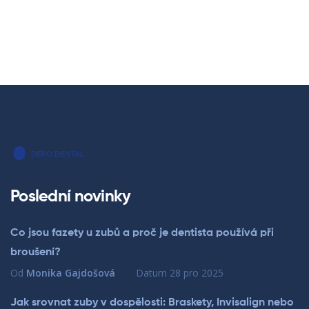
Poslední novinky
Co jsou fazety u zubů a proč je dentista používá při
broušení?
Od
Monika Gajdošová
Datum
28 pro 2025
Jak srovnat zuby v dospělosti: Braskety, Invisalign nebo