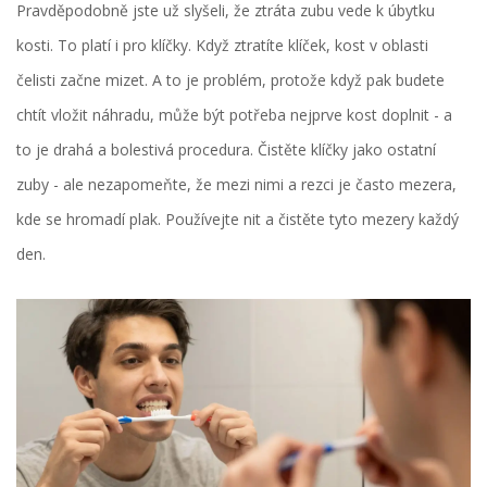
Pravděpodobně jste už slyšeli, že ztráta zubu vede k úbytku
kosti. To platí i pro klíčky. Když ztratíte klíček, kost v oblasti
čelisti začne mizet. A to je problém, protože když pak budete
chtít vložit náhradu, může být potřeba nejprve kost doplnit - a
to je drahá a bolestivá procedura. Čistěte klíčky jako ostatní
zuby - ale nezapomeňte, že mezi nimi a rezci je často mezera,
kde se hromadí plak. Používejte nit a čistěte tyto mezery každý
den.