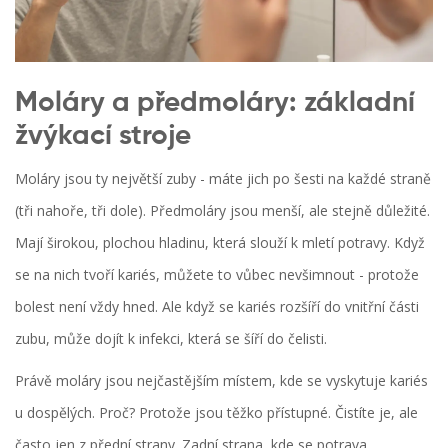
Moláry a předmoláry: základní
žvýkací stroje
Moláry jsou ty největší zuby - máte jich po šesti na každé straně
(tři nahoře, tři dole). Předmoláry jsou menší, ale stejně důležité.
Mají širokou, plochou hladinu, která slouží k mletí potravy. Když
se na nich tvoří kariés, můžete to vůbec nevšimnout - protože
bolest není vždy hned. Ale když se kariés rozšíří do vnitřní části
zubu, může dojít k infekci, která se šíří do čelisti.
Právě moláry jsou nejčastějším místem, kde se vyskytuje kariés
u dospělých. Proč? Protože jsou těžko přístupné. Čistíte je, ale
často jen z přední strany. Zadní strana, kde se potrava