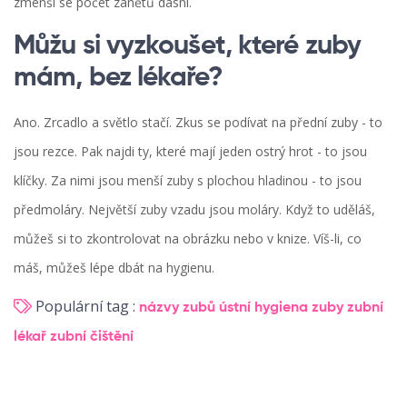
zmenší se počet zánětů dásní.
Můžu si vyzkoušet, které zuby
mám, bez lékaře?
Ano. Zrcadlo a světlo stačí. Zkus se podívat na přední zuby - to
jsou rezce. Pak najdi ty, které mají jeden ostrý hrot - to jsou
klíčky. Za nimi jsou menší zuby s plochou hladinou - to jsou
předmoláry. Největší zuby vzadu jsou moláry. Když to uděláš,
můžeš si to zkontrolovat na obrázku nebo v knize. Víš-li, co
máš, můžeš lépe dbát na hygienu.
Populární tag :
názvy zubů
ústní hygiena
zuby
zubní
lékař
zubní čištění