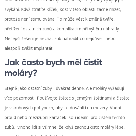
žvýkání. Když ztratíte klíček, kost v této oblasti začne mizet,
protože není stimulována. To může vést k změně tváře,
přetížení ostatních zubů a komplikacím při výběru náhrady.
Nejlepší řešení je nechat zub nahradit co nejdříve - nebo
alespoň zvážit implantát.
Jak často bych měl čistit
moláry?
Stejně jako ostatní zuby - dvakrát denně. Ale moláry vyžadují
více pozornosti. Používejte štětec s jemnými štětinami a čistěte
je v kruhových pohybech, abyste dosáhli i na mezery. Vodní
proud nebo mezizubní kartáček jsou ideální pro čištění těchto
zubů. Mnoho lidí si všimne, že když začnou čistit moláry lépe,