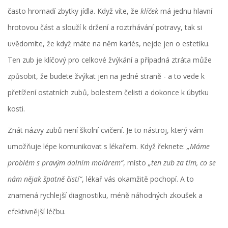
často hromadí zbytky jídla. Když víte, že
klíček
má jednu hlavní
hrotovou část a slouží k držení a roztrhávání potravy, tak si
uvědomíte, že když máte na něm kariés, nejde jen o estetiku.
Ten zub je klíčový pro celkové žvýkání a případná ztráta může
způsobit, že budete žvýkat jen na jedné straně - a to vede k
přetížení ostatních zubů, bolestem čelisti a dokonce k úbytku
kosti.
Znát názvy zubů není školní cvičení. Je to nástroj, který vám
umožňuje lépe komunikovat s lékařem. Když řeknete:
„Máme
problém s pravým dolním molárem“
, místo
„ten zub za tím, co se
nám nějak špatně čistí“
, lékař vás okamžitě pochopí. A to
znamená rychlejší diagnostiku, méně náhodných zkoušek a
efektivnější léčbu.