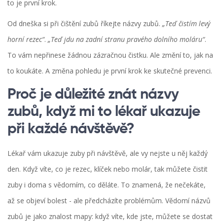
to je první krok.
Od dneška si při čištění zubů říkejte názvy zubů.
„Teď čistím levý
horní rezec“
.
„Teď jdu na zadní stranu pravého dolního moláru“
.
To vám nepřinese žádnou zázračnou čistku. Ale změní to, jak na
to koukáte. A změna pohledu je první krok ke skutečné prevenci.
Proč je důležité znát názvy
zubů, když mi to lékař ukazuje
při každé návštěvě?
Lékař vám ukazuje zuby při návštěvě, ale vy nejste u něj každý
den. Když víte, co je rezec, klíček nebo molár, tak můžete čistit
zuby i doma s vědomím, co děláte. To znamená, že nečekáte,
až se objeví bolest - ale předcházíte problémům. Vědomí názvů
zubů je jako znalost mapy: když víte, kde jste, můžete se dostat