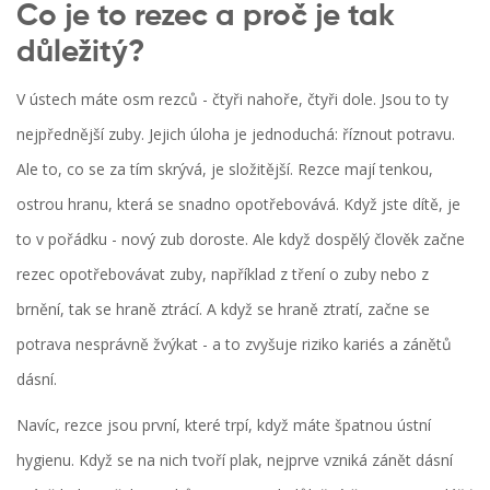
Co je to rezec a proč je tak
důležitý?
V ústech máte osm rezců - čtyři nahoře, čtyři dole. Jsou to ty
nejpřednější zuby. Jejich úloha je jednoduchá: říznout potravu.
Ale to, co se za tím skrývá, je složitější. Rezce mají tenkou,
ostrou hranu, která se snadno opotřebovává. Když jste dítě, je
to v pořádku - nový zub doroste. Ale když dospělý člověk začne
rezec opotřebovávat zuby, například z tření o zuby nebo z
brnění, tak se hraně ztrácí. A když se hraně ztratí, začne se
potrava nesprávně žvýkat - a to zvyšuje riziko kariés a zánětů
dásní.
Navíc, rezce jsou první, které trpí, když máte špatnou ústní
hygienu. Když se na nich tvoří plak, nejprve vzniká zánět dásní