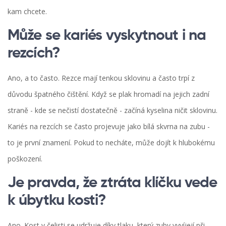
kam chcete.
Může se kariés vyskytnout i na
rezcích?
Ano, a to často. Rezce mají tenkou sklovinu a často trpí z
důvodu špatného čištění. Když se plak hromadí na jejich zadní
straně - kde se nečistí dostatečně - začíná kyselina ničit sklovinu.
Kariés na rezcích se často projevuje jako bílá skvrna na zubu -
to je první znamení. Pokud to necháte, může dojít k hlubokému
poškození.
Je pravda, že ztráta klíčku vede
k úbytku kosti?
Ano. Kost v čelisti se udržuje díky tlaku, který zuby vyvíjejí při