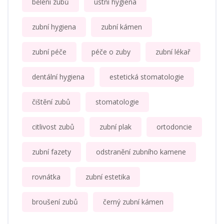
bělení zubů
ústní hygiena
zubní hygiena
zubní kámen
zubní péče
péče o zuby
zubní lékař
dentální hygiena
estetická stomatologie
čištění zubů
stomatologie
citlivost zubů
zubní plak
ortodoncie
zubní fazety
odstranění zubního kamene
rovnátka
zubní estetika
broušení zubů
černý zubní kámen