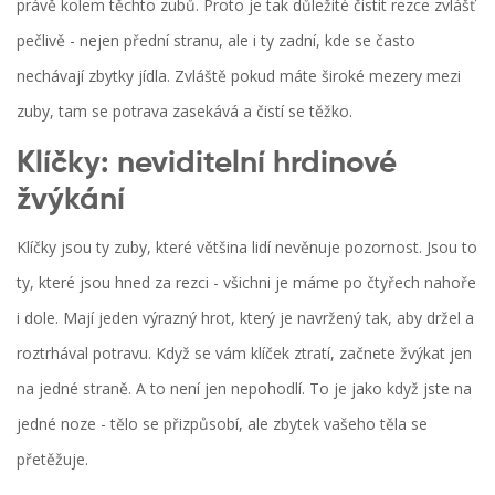
právě kolem těchto zubů. Proto je tak důležité čistit rezce zvlášť
pečlivě - nejen přední stranu, ale i ty zadní, kde se často
nechávají zbytky jídla. Zvláště pokud máte široké mezery mezi
zuby, tam se potrava zasekává a čistí se těžko.
Klíčky: neviditelní hrdinové
žvýkání
Klíčky jsou ty zuby, které většina lidí nevěnuje pozornost. Jsou to
ty, které jsou hned za rezci - všichni je máme po čtyřech nahoře
i dole. Mají jeden výrazný hrot, který je navržený tak, aby držel a
roztrhával potravu. Když se vám klíček ztratí, začnete žvýkat jen
na jedné straně. A to není jen nepohodlí. To je jako když jste na
jedné noze - tělo se přizpůsobí, ale zbytek vašeho těla se
přetěžuje.