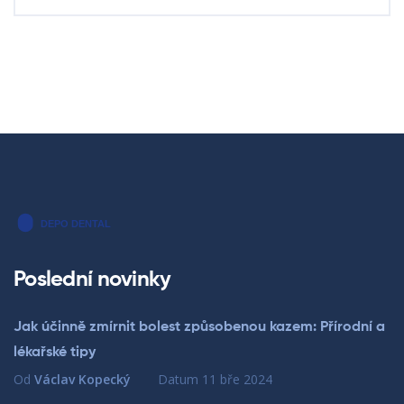
Poslední novinky
Jak účinně zmírnit bolest způsobenou kazem: Přírodní a
lékařské tipy
Od
Václav Kopecký
Datum
11 bře 2024