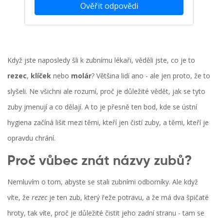
Ověřit odpovědi
Když jste naposledy šli k zubnímu lékaři, věděli jste, co je to
rezec
,
klíček
nebo
molár
? Většina lidí ano - ale jen proto, že to
slyšeli. Ne všichni ale rozumí, proč je důležité vědět, jak se tyto
zuby jmenují a co dělají. A to je přesně ten bod, kde se ústní
hygiena začíná lišit mezi těmi, kteří jen čistí zuby, a těmi, kteří je
opravdu chrání.
Proč vůbec znát názvy zubů?
Nemluvím o tom, abyste se stali zubními odborníky. Ale když
víte, že
rezec
je ten zub, který řeže potravu, a že má dva špičaté
hroty, tak víte, proč je důležité čistit jeho zadní stranu - tam se