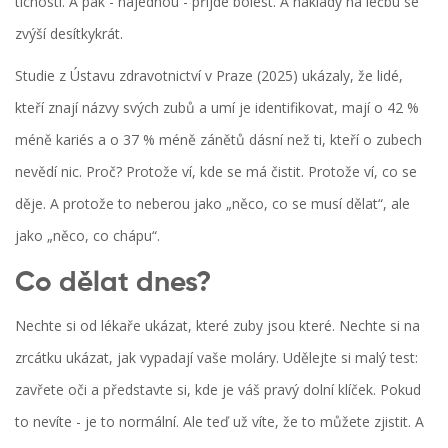
tichosti. A pak - najednou - přijde bolest. A náklady na léčbu se
zvýší desítkykrát.
Studie z Ústavu zdravotnictví v Praze (2025) ukázaly, že lidé,
kteří znají názvy svých zubů a umí je identifikovat, mají o 42 %
méně kariés a o 37 % méně zánětů dásní než ti, kteří o zubech
nevědí nic. Proč? Protože ví, kde se má čistit. Protože ví, co se
děje. A protože to neberou jako „něco, co se musí dělat“, ale
jako „něco, co chápu“.
Co dělat dnes?
Nechte si od lékaře ukázat, které zuby jsou které. Nechte si na
zrcátku ukázat, jak vypadají vaše moláry. Udělejte si malý test:
zavřete oči a představte si, kde je váš pravý dolní klíček. Pokud
to nevíte - je to normální. Ale teď už víte, že to můžete zjistit. A