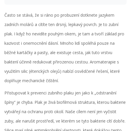
Často se stává, že si ráno po probuzení dotknete jazykem
zadních molárů a cítíte ten drsný, lepkavý povrch. Je to zubní
plak. I když ho nevidíte pouhým okem, je tam a tvoří základ pro
kazivost i onemocnění dásní. Mnoho lidí spoléhá pouze na
běžné kartáčky a pasty, ale existuje cesta, jak tuto vrstvu
bakterií účinně redukovat přirozenou cestou. Aromaterapie s
využitím silic (éterických olejů) nabízí osvědčené řešení, které
doplňuje mechanické čištění.
Přistupovat k prevenci zubního plaku jen jako k „odstranění
špíny“ je chyba. Plak je živá biofilmová struktura, kterou bakterie
vytvářejí na ochranu proti okolí. Naše cílem není jen vyčistit
zuby, ale narušit prostředí, ve kterém se tyto bakterie cítí dobře.
Silice mají silné antimikrobiální vlastnosti, které dokážou tento