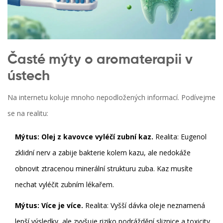
Časté mýty o aromaterapii v
ústech
Na internetu koluje mnoho nepodložených informací. Podívejme
se na realitu:
Mýtus: Olej z kavovce vyléčí zubní kaz.
Realita: Eugenol
zklidní nerv a zabije bakterie kolem kazu, ale nedokáže
obnovit ztracenou minerální strukturu zuba. Kaz musíte
nechat vyléčit zubním lékařem.
Mýtus: Více je více.
Realita: Vyšší dávka oleje neznamená
lepší výsledky, ale zvyšuje riziko podráždění sliznice a toxicity.