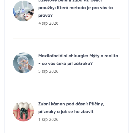
Laserové bělení zubů vs. bělicí
proužky: Která metoda je pro vás ta
pravá?
4 srp 2026
Maxilofaciální chirurgie: Mýty a realita
- co vás čeká při zákroku?
5 srp 2026
Zubní kámen pod dásní: Příčiny,
příznaky a jak se ho zbavit
1 srp 2026