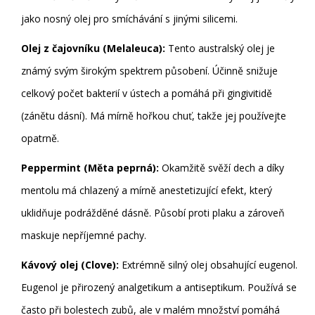
jako nosný olej pro smíchávání s jinými silicemi.
Olej z čajovníku (Melaleuca):
Tento australský olej je
známý svým širokým spektrem působení. Účinně snižuje
celkový počet bakterií v ústech a pomáhá při gingivitidě
(zánětu dásní). Má mírně hořkou chuť, takže jej používejte
opatrně.
Peppermint (Měta peprná):
Okamžitě svěží dech a díky
mentolu má chlazený a mírně anestetizující efekt, který
uklidňuje podrážděné dásně. Působí proti plaku a zároveň
maskuje nepříjemné pachy.
Kávový olej (Clove):
Extrémně silný olej obsahující eugenol.
Eugenol je přirozený analgetikum a antiseptikum. Používá se
často při bolestech zubů, ale v malém množství pomáhá