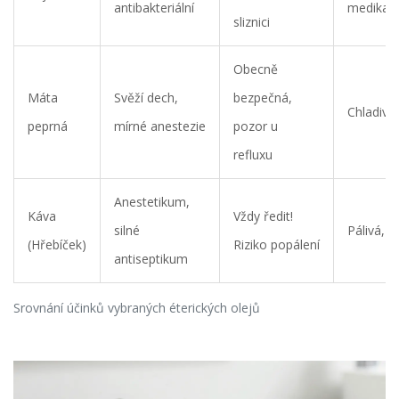
antibakteriální
medikam
sliznici
Obecně
Máta
Svěží dech,
bezpečná,
Chladivá,
peprná
mírné anestezie
pozor u
refluxu
Anestetikum,
Káva
Vždy ředit!
silné
Pálivá, 
(Hřebíček)
Riziko popálení
antiseptikum
Srovnání účinků vybraných éterických olejů