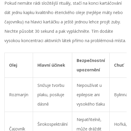
Pokud nemáte rádi složitější rituály, stačí na konci kartáčování
dát jednu kapku kvalitního éterického oleje (nejlépe máty nebo
čajovníku) na hlavici kartáčku a ještě jednou lehce projít zuby.
Nechte působit 30 sekund a pak vypláchněte. Tím dodáte
vysokou koncentraci aktivních látek přímo na problémová místa.
Bezpečnostní
Olej
Hlavní účinek
Chuť
upozornění
Snižuje tvorbu
Nepoužívat u
Rozmarýn
plaku, posiluje
epilepsie ani
Bylinná, 
dásně
vysokého tlaku
Nepatřitelně,
Širokospektrální
Hořká,
Čajovník
může dráždit