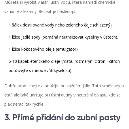
Můžete si vyrobit vlastní ústní vodu, která nahradí chemické
varianty z lékárny. Recept je následující:
1 šálek destilované vody nebo zeleného čaje (chlazený).
1 lžíce jedlé sody (pomáhá neutralizovat kyseliny v ústech).
1 lžíce kokosového oleje (emulgátor).
5-10 kapek éterického oleje (máta, rozmarýn, citron - citron
používejte s mírou kvůli kyselosti).
Dobře promíchejte a použijte po každém jídle. Tato směs nejen
čistí, ale také udržuje pH ústní dutiny v neutrální oblasti, kde se
plak neradí tak rychle.
3. Přímé přidání do zubní pasty