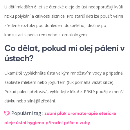
U dětí mladších 6 let se éterické oleje do úst nedoporučují kvůli
riziku polykání a citlivosti sliznice. Pro starší děti lze použít velmi
zředěné roztoky pod dohledem dospělého, ideálně po
konzultaci s pediatrem nebo stomatologem.
Co dělat, pokud mi olej pálení v
ústech?
Okamžitě vypláchněte ústa velkým množstvím vody a případně
zaplavte mlékem nebo jogurtem (tuk pomáhá vázat silice).
Pokud pálení přetrvává, vyhledejte lékaře. Příště použijte menší
dávku nebo silnější zředění.
Populární tag :
zubní plak
aromaterapie
éterické
oleje
ústní hygiena
přírodní péče o zuby