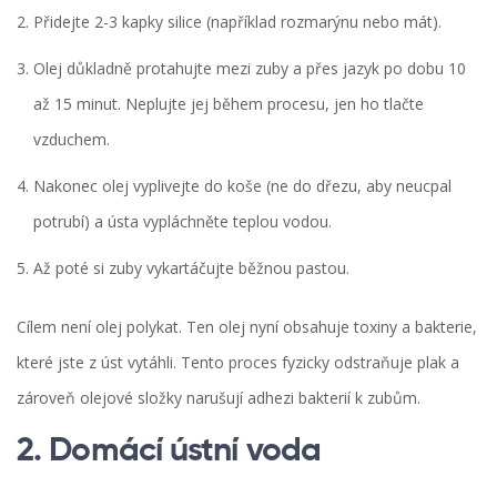
Přidejte 2-3 kapky silice (například rozmarýnu nebo mát).
Olej důkladně protahujte mezi zuby a přes jazyk po dobu 10
až 15 minut. Neplujte jej během procesu, jen ho tlačte
vzduchem.
Nakonec olej vyplivejte do koše (ne do dřezu, aby neucpal
potrubí) a ústa vypláchněte teplou vodou.
Až poté si zuby vykartáčujte běžnou pastou.
Cílem není olej polykat. Ten olej nyní obsahuje toxiny a bakterie,
které jste z úst vytáhli. Tento proces fyzicky odstraňuje plak a
zároveň olejové složky narušují adhezi bakterií k zubům.
2. Domácí ústní voda