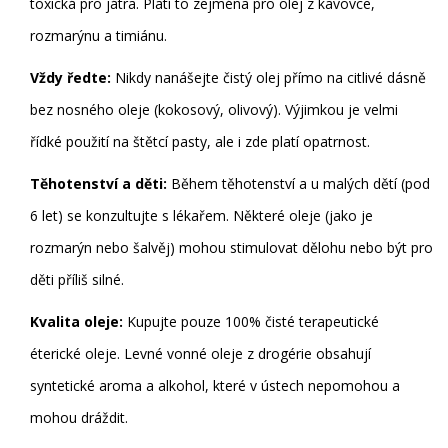
toxická pro játra. Platí to zejména pro olej z kavovce,
rozmarýnu a timiánu.
Vždy ředte:
Nikdy nanášejte čistý olej přímo na citlivé dásně
bez nosného oleje (kokosový, olivový). Výjimkou je velmi
řídké použití na štětcí pasty, ale i zde platí opatrnost.
Těhotenství a děti:
Během těhotenství a u malých dětí (pod
6 let) se konzultujte s lékařem. Některé oleje (jako je
rozmarýn nebo šalvěj) mohou stimulovat dělohu nebo být pro
děti příliš silné.
Kvalita oleje:
Kupujte pouze 100% čisté terapeutické
éterické oleje. Levné vonné oleje z drogérie obsahují
syntetické aroma a alkohol, které v ústech nepomohou a
mohou dráždit.