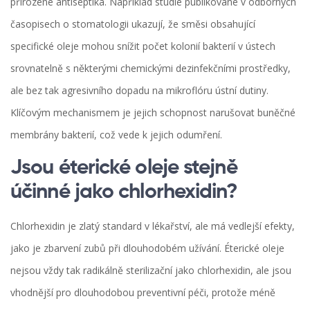
přirozené antiseptika. Například studie publikované v odborných
časopisech o stomatologii ukazují, že směsi obsahující
specifické oleje mohou snížit počet kolonií bakterií v ústech
srovnatelně s některými chemickými dezinfekčními prostředky,
ale bez tak agresivního dopadu na mikroflóru ústní dutiny.
Klíčovým mechanismem je jejich schopnost narušovat buněčné
membrány bakterií, což vede k jejich odumření.
Jsou éterické oleje stejně
účinné jako chlorhexidin?
Chlorhexidin je zlatý standard v lékařství, ale má vedlejší efekty,
jako je zbarvení zubů při dlouhodobém užívání. Éterické oleje
nejsou vždy tak radikálně sterilizační jako chlorhexidin, ale jsou
vhodnější pro dlouhodobou preventivní péči, protože méně