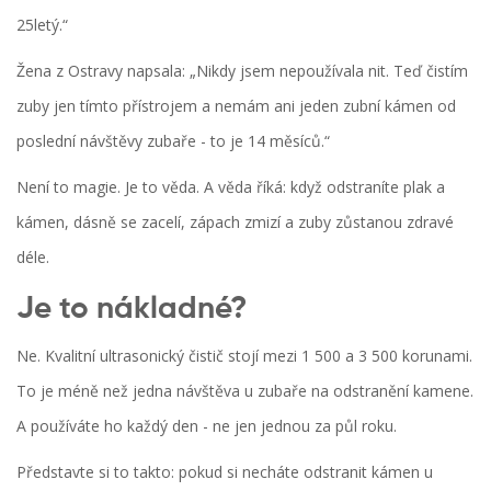
25letý.“
Žena z Ostravy napsala: „Nikdy jsem nepoužívala nit. Teď čistím
zuby jen tímto přístrojem a nemám ani jeden zubní kámen od
poslední návštěvy zubaře - to je 14 měsíců.“
Není to magie. Je to věda. A věda říká: když odstraníte plak a
kámen, dásně se zacelí, zápach zmizí a zuby zůstanou zdravé
déle.
Je to nákladné?
Ne. Kvalitní ultrasonický čistič stojí mezi 1 500 a 3 500 korunami.
To je méně než jedna návštěva u zubaře na odstranění kamene.
A používáte ho každý den - ne jen jednou za půl roku.
Představte si to takto: pokud si necháte odstranit kámen u