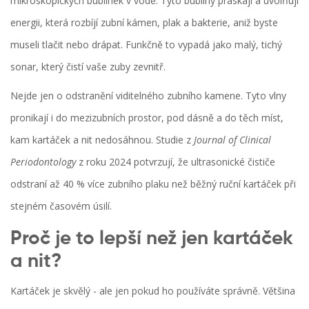
mikroskopických bublinek v vodě. Tyto bubliny praskají a uvolňují
energii, která rozbíjí zubní kámen, plak a bakterie, aniž byste
museli tlačit nebo drápat. Funkčně to vypadá jako malý, tichý
sonar, který čistí vaše zuby zevnitř.
Nejde jen o odstranění viditelného zubního kamene. Tyto vlny
pronikají i do mezizubních prostor, pod dásně a do těch míst,
kam kartáček a nit nedosáhnou. Studie z
Journal of Clinical
Periodontology
z roku 2024 potvrzují, že ultrasonické čističe
odstraní až 40 % více zubního plaku než běžný ruční kartáček při
stejném časovém úsilí.
Proč je to lepší než jen kartáček
a nit?
Kartáček je skvělý - ale jen pokud ho používáte správně. Většina