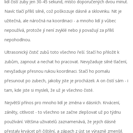
lidí čistí zuby jen 30-45 sekund, místo doporučených dvou minut.
Navíc tlačí příliš silně, což poškozuje dásně a sklovinku. Nit je
užitečná, ale náročná na koordinaci - a mnoho lidí ji vůbec
nepoužívá, protože jí není zvyklé nebo ji považují za příliš
nepohodlnou.
Ultrasonický čistič zubů toto všechno řeší. Stačí ho přiložit k
zubům, zapnout a nechat ho pracovat. Nevyžaduje silné tlačení,
nevyžaduje přesnou rukou koordinaci. Stačí ho pomalu
přesunout po zubech, jakoby jste je procházeli. A on čistí sám - i
tam, kde jste si mysleli, že už je všechno čisté.
Největší přínos pro mnoho lidí je změna v dásních. Krvácení,
záněty, citlivost - to všechno se začne zlepšovat už po týdnu
používání. Většina uživatelů zaznamenává, že jejich dásně
přestaly krvácet při čištění, a zápach z úst se výrazně zmenšil.