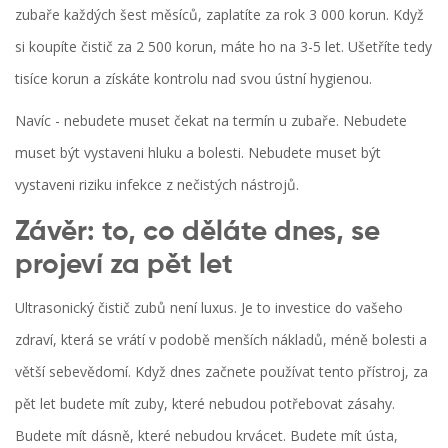
zubaře každých šest měsíců, zaplatíte za rok 3 000 korun. Když
si koupíte čistič za 2 500 korun, máte ho na 3-5 let. Ušetříte tedy
tisíce korun a získáte kontrolu nad svou ústní hygienou.
Navíc - nebudete muset čekat na termín u zubaře. Nebudete
muset být vystaveni hluku a bolesti. Nebudete muset být
vystaveni riziku infekce z nečistých nástrojů.
Závěr: to, co děláte dnes, se
projeví za pět let
Ultrasonický čistič zubů není luxus. Je to investice do vašeho
zdraví, která se vrátí v podobě menších nákladů, méně bolesti a
větší sebevědomí. Když dnes začnete používat tento přístroj, za
pět let budete mít zuby, které nebudou potřebovat zásahy.
Budete mít dásně, které nebudou krvácet. Budete mít ústa,