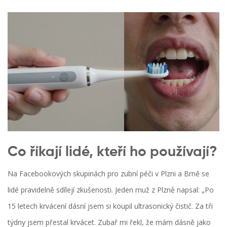
Co říkají lidé, kteří ho používají?
Na Facebookových skupinách pro zubní péči v Plzni a Brně se
lidé pravidelně sdílejí zkušenosti. Jeden muž z Plzně napsal: „Po
15 letech krvácení dásní jsem si koupil ultrasonický čistič. Za tři
týdny jsem přestal krvácet. Zubař mi řekl, že mám dásně jako