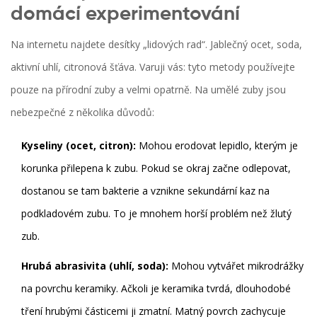
domácí experimentování
Na internetu najdete desítky „lidových rad“. Jablečný ocet, soda,
aktivní uhlí, citronová šťáva. Varuji vás: tyto metody používejte
pouze na přírodní zuby a velmi opatrně. Na umělé zuby jsou
nebezpečné z několika důvodů:
Kyseliny (ocet, citron):
Mohou erodovat lepidlo, kterým je
korunka přilepena k zubu. Pokud se okraj začne odlepovat,
dostanou se tam bakterie a vznikne sekundární kaz na
podkladovém zubu. To je mnohem horší problém než žlutý
zub.
Hrubá abrasivita (uhlí, soda):
Mohou vytvářet mikrodrážky
na povrchu keramiky. Ačkoli je keramika tvrdá, dlouhodobé
tření hrubými částicemi ji zmatní. Matný povrch zachycuje