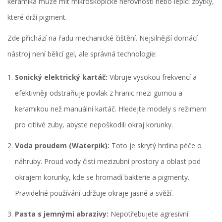
keramika může mít mikroskopické nerovnosti nebo lepicí zbytky,
které drží pigment.
Zde přichází na řadu mechanické čištění. Nejsilnější domácí
nástroj není bělicí gel, ale správná technologie:
Sonický elektrický kartáč:
Vibruje vysokou frekvencí a
efektivněji odstraňuje povlak z hranic mezi gumou a
keramikou než manuální kartáč. Hledejte modely s režimem
pro citlivé zuby, abyste nepoškodili okraj korunky.
Voda proudem (Waterpik):
Toto je skrytý hrdina péče o
náhruby. Proud vody čistí mezizubní prostory a oblast pod
okrajem korunky, kde se hromadí bakterie a pigmenty.
Pravidelné používání udržuje okraje jasné a svěží.
Pasta s jemnými abrazivy:
Nepotřebujete agresivní