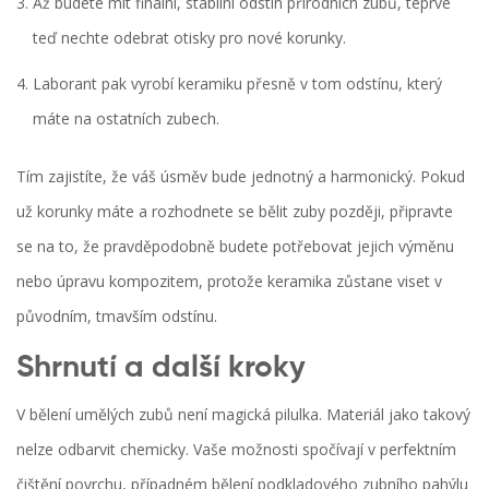
Až budete mít finální, stabilní odstín přírodních zubů, teprve
teď nechte odebrat otisky pro nové korunky.
Laborant pak vyrobí keramiku přesně v tom odstínu, který
máte na ostatních zubech.
Tím zajistíte, že váš úsměv bude jednotný a harmonický. Pokud
už korunky máte a rozhodnete se bělit zuby později, připravte
se na to, že pravděpodobně budete potřebovat jejich výměnu
nebo úpravu kompozitem, protože keramika zůstane viset v
původním, tmavším odstínu.
Shrnutí a další kroky
V bělení umělých zubů není magická pilulka. Materiál jako takový
nelze odbarvit chemicky. Vaše možnosti spočívají v perfektním
čištění povrchu, případném bělení podkladového zubního pahýlu