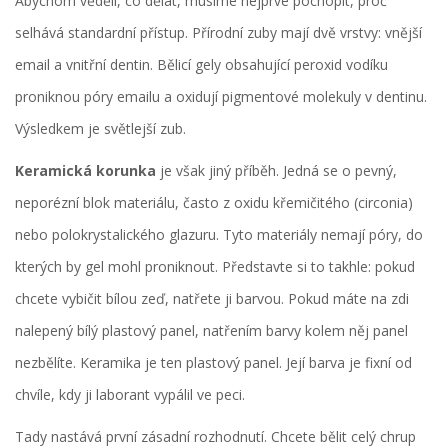
Abychom věděli, co dělat, musíme nejprve pochopit, proč
selhává standardní přístup. Přírodní zuby mají dvě vrstvy: vnější
email a vnitřní dentin. Bělicí gely obsahující peroxid vodíku
proniknou póry emailu a oxidují pigmentové molekuly v dentinu.
Výsledkem je světlejší zub.
Keramická korunka
je však jiný příběh. Jedná se o pevný,
neporézní blok materiálu, často z oxidu křemičitého (circonia)
nebo polokrystalického glazuru. Tyto materiály nemají póry, do
kterých by gel mohl proniknout. Představte si to takhle: pokud
chcete vybičit bílou zeď, natřete ji barvou. Pokud máte na zdi
nalepený bílý plastový panel, natřením barvy kolem něj panel
nezbělíte. Keramika je ten plastový panel. Její barva je fixní od
chvíle, kdy ji laborant vypálil ve peci.
Tady nastává první zásadní rozhodnutí. Chcete bělit celý chrup