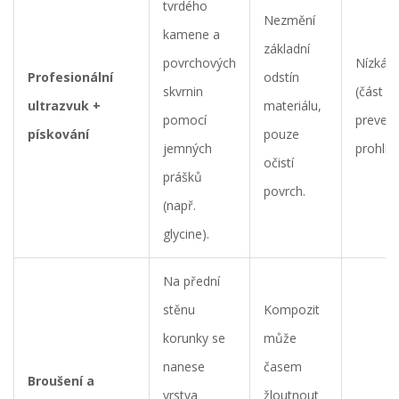
tvrdého
Nezmění
kamene a
základní
povrchových
Nízká
Profesionální
odstín
skvrnin
(část
ultrazvuk +
materiálu,
pomocí
prevent
pískování
pouze
jemných
prohlíd
očistí
prášků
povrch.
(např.
glycine).
Na přední
stěnu
Kompozit
korunky se
může
nanese
časem
Broušení a
vrstva
žloutnout