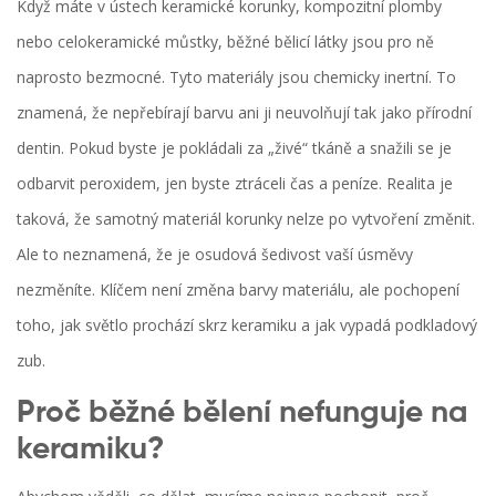
Když máte v ústech keramické korunky, kompozitní plomby
nebo celokeramické můstky, běžné bělicí látky jsou pro ně
naprosto bezmocné. Tyto materiály jsou chemicky inertní. To
znamená, že nepřebírají barvu ani ji neuvolňují tak jako přírodní
dentin. Pokud byste je pokládali za „živé“ tkáně a snažili se je
odbarvit peroxidem, jen byste ztráceli čas a peníze. Realita je
taková, že samotný materiál korunky nelze po vytvoření změnit.
Ale to neznamená, že je osudová šedivost vaší úsměvy
nezměníte. Klíčem není změna barvy materiálu, ale pochopení
toho, jak světlo prochází skrz keramiku a jak vypadá podkladový
zub.
Proč běžné bělení nefunguje na
keramiku?