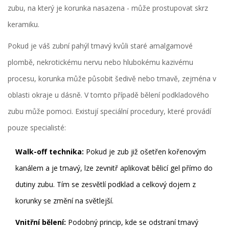
zubu, na který je korunka nasazena - může prostupovat skrz
keramiku.
Pokud je váš zubní pahýl tmavý kvůli staré amalgamové
plombě, nekrotickému nervu nebo hlubokému kazivému
procesu, korunka může působit šedivě nebo tmavě, zejména v
oblasti okraje u dásně. V tomto případě
bělení podkladového
zubu
může pomoci. Existují speciální procedury, které provádí
pouze specialisté:
Walk-off technika:
Pokud je zub již ošetřen kořenovým
kanálem a je tmavý, lze zevnitř aplikovat bělicí gel přímo do
dutiny zubu. Tím se zesvětlí podklad a celkový dojem z
korunky se změní na světlejší.
Vnitřní bělení:
Podobný princip, kde se odstraní tmavý