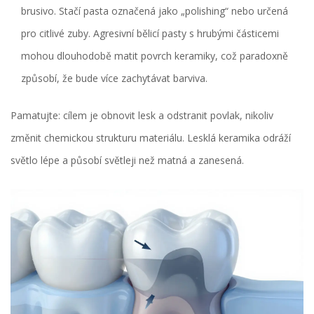
brusivo. Stačí pasta označená jako „polishing“ nebo určená
pro citlivé zuby. Agresivní bělicí pasty s hrubými částicemi
mohou dlouhodobě matit povrch keramiky, což paradoxně
způsobí, že bude více zachytávat barviva.
Pamatujte: cílem je obnovit lesk a odstranit povlak, nikoliv
změnit chemickou strukturu materiálu. Lesklá keramika odráží
světlo lépe a působí světleji než matná a zanesená.