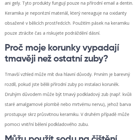
ani gely. Tyto produkty fungují pouze na přírodní email a dentin.
Keramika je neporézní materiál, který nereaguje na oxidanty
obsažené v bělicích prostředcích. Použitím pásek na keramiku
pouze ztrácíte čas a riskujete podráždění dásní.
Proč moje korunky vypadají
tmavěji než ostatní zuby?
Tmavší vzhled může mít dva hlavní důvody. Prvním je barevný
rozdíl, pokud jste bělili přírodní zuby po instalaci koruněk.
Druhým důvodem může být tmavý podkladový zub (např. kvůli
staré amalgamové plombě nebo mrtvému nervu), jehož barva
prostupuje skrz průsvitnou keramiku. V druhém případě může
pomoci vnitřní bělení podkladového zubu.
Můžu použít sodu na čištění