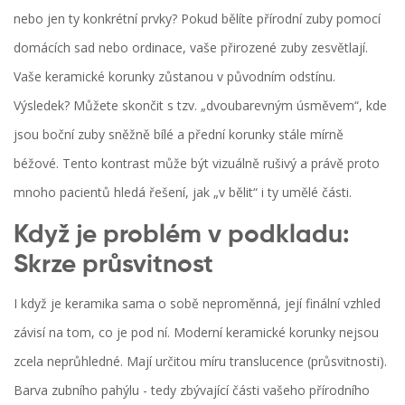
nebo jen ty konkrétní prvky? Pokud bělíte přírodní zuby pomocí
domácích sad nebo ordinace, vaše přirozené zuby zesvětlají.
Vaše keramické korunky zůstanou v původním odstínu.
Výsledek? Můžete skončit s tzv. „dvoubarevným úsměvem“, kde
jsou boční zuby sněžně bílé a přední korunky stále mírně
béžové. Tento kontrast může být vizuálně rušivý a právě proto
mnoho pacientů hledá řešení, jak „v bělit“ i ty umělé části.
Když je problém v podkladu:
Skrze průsvitnost
I když je keramika sama o sobě neproměnná, její finální vzhled
závisí na tom, co je pod ní. Moderní keramické korunky nejsou
zcela neprůhledné. Mají určitou míru translucence (průsvitnosti).
Barva zubního pahýlu - tedy zbývající části vašeho přírodního