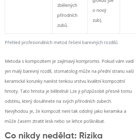
(pokud jde
zbělených
o nový
přírodních
zub).
zubů.
Přehled profesionálních metod řešení barevných rozdílů
Metoda s kompozitem je zajímavý kompromis. Pokud vám vadí
jen malý barevný rozdíl, stomatolog může na přední stranu vaší
keramické korunky nanést tenkou vrstvu kvalitní kompozitní
hmoty. Tato hmota je bělitelná! Lze ji přizpůsobit přesně tomu
odstínu, který dosáhnete na svých přírodních zubech.
Nevýhodou je, že kompozit není tak odolný jako keramika a
může časem ztratit lesk nebo se lehce poškrábat.
Co nikdy nedělat: Rizika