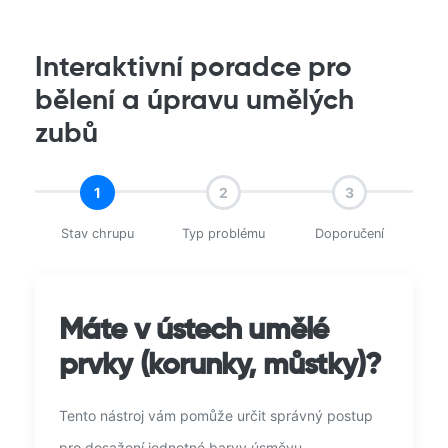
Interaktivní poradce pro
bělení a úpravu umělých
zubů
1
2
3
Stav chrupu
Typ problému
Doporučení
Máte v ústech umělé
prvky (korunky, můstky)?
Tento nástroj vám pomůže určit správný postup
pro dosažení jednotné barvy úsměvu.