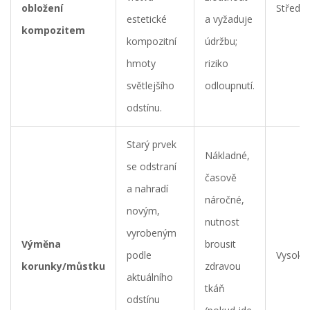
obložení
Střední
estetické
a vyžaduje
kompozitem
kompozitní
údržbu;
hmoty
riziko
světlejšího
odloupnutí.
odstínu.
Starý prvek
Nákladné,
se odstraní
časově
a nahradí
náročné,
novým,
nutnost
vyrobeným
Výměna
brousit
podle
Vysoká
korunky/můstku
zdravou
aktuálního
tkáň
odstínu