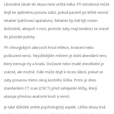
Libovolná zásah do skusu nese určitá rizika. Při ortodoncii může
dojít ke zpětnému posunu zubů, pokud pacient po léčbě nenosí
retainer (udržovací aparaturu). Retainer by měl být nošen
doživotně, alespoň v noci, protože zuby mají tendenci se vracet
do původní polohy.
Při chirurgických zákrocích hrozí infekce, krvácení nebo
poškození nervů. Nejcitlivějším místem je dolní alveolární nerv,
který inervuje rty a bradu. Dočasné nebo trvalé znecitlivění je
vzácné, ale možné. Dále může dojít k recesi dásní, pokud se
zuby posunou mimo okraj kostního lůžka. Proto je dnes
standardem CT scan (CBCT) před zahájením léčby, který
ukazuje přesnou anatomii kosti a nervů.
Je také důležité zmínit psychologický aspekt. Léčba skusu trvá