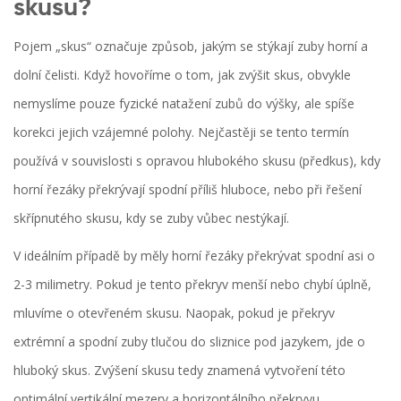
skusu?
Pojem „skus“ označuje způsob, jakým se stýkají zuby horní a
dolní čelisti. Když hovoříme o tom, jak zvýšit skus, obvykle
nemyslíme pouze fyzické natažení zubů do výšky, ale spíše
korekci jejich vzájemné polohy. Nejčastěji se tento termín
používá v souvislosti s opravou hlubokého skusu (předkus), kdy
horní řezáky překrývají spodní příliš hluboce, nebo při řešení
skřípnutého skusu, kdy se zuby vůbec nestýkají.
V ideálním případě by měly horní řezáky překrývat spodní asi o
2-3 milimetry. Pokud je tento překryv menší nebo chybí úplně,
mluvíme o otevřeném skusu. Naopak, pokud je překryv
extrémní a spodní zuby tlučou do sliznice pod jazykem, jde o
hluboký skus. Zvýšení skusu tedy znamená vytvoření této
optimální vertikální mezery a horizontálního překryvu.