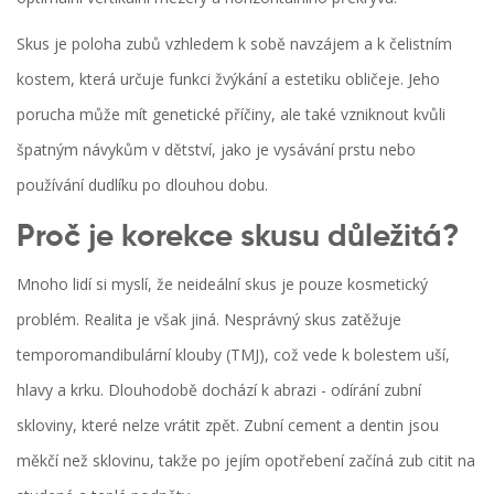
Skus
je
poloha zubů vzhledem k sobě navzájem a k čelistním
kostem, která určuje funkci žvýkání a estetiku obličeje
.
Jeho
porucha může mít genetické příčiny, ale také vzniknout kvůli
špatným návykům v dětství, jako je vysávání prstu nebo
používání dudlíku po dlouhou dobu.
Proč je korekce skusu důležitá?
Mnoho lidí si myslí, že neideální skus je pouze kosmetický
problém. Realita je však jiná. Nesprávný skus zatěžuje
temporomandibulární klouby (TMJ), což vede k bolestem uší,
hlavy a krku. Dlouhodobě dochází k abrazi - odírání zubní
skloviny, které nelze vrátit zpět. Zubní cement a dentin jsou
měkčí než sklovinu, takže po jejím opotřebení začíná zub citit na