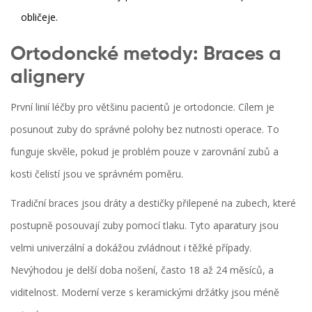
obličeje.
Ortodoncké metody: Braces a
alignery
První linií léčby pro většinu pacientů je ortodoncie. Cílem je
posunout zuby do správné polohy bez nutnosti operace. To
funguje skvěle, pokud je problém pouze v zarovnání zubů a
kosti čelistí jsou ve správném poměru.
Tradiční braces
jsou
dráty a destičky přilepené na zubech, které
postupně posouvají zuby pomocí tlaku
.
Tyto aparatury jsou
velmi univerzální a dokážou zvládnout i těžké případy.
Nevýhodou je delší doba nošení, často 18 až 24 měsíců, a
viditelnost. Moderní verze s keramickými držátky jsou méně