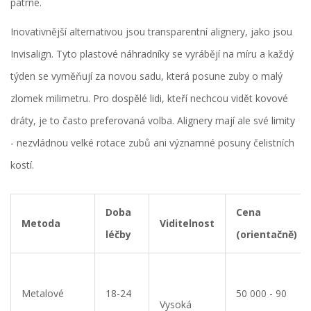
patrné.
Inovativnější alternativou jsou transparentní alignery, jako jsou
Invisalign. Tyto plastové náhradníky se vyrábějí na míru a každý
týden se vyměňují za novou sadu, která posune zuby o malý
zlomek milimetru. Pro dospělé lidi, kteří nechcou vidět kovové
dráty, je to často preferovaná volba. Alignery mají ale své limity
- nezvládnou velké rotace zubů ani významné posuny čelistních
kostí.
Doba
Cena
Metoda
Viditelnost
léčby
(orientačně)
Metalové
18-24
50 000 - 90
Vysoká