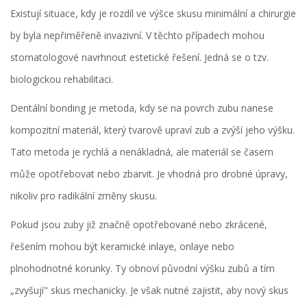
Existují situace, kdy je rozdíl ve výšce skusu minimální a chirurgie
by byla nepřiměřeně invazivní. V těchto případech mohou
stomatologové navrhnout estetické řešení. Jedná se o tzv.
biologickou rehabilitaci.
Dentální bonding
je
metoda, kdy se na povrch zubu nanese
kompozitní materiál, který tvarově upraví zub a zvýší jeho výšku
.
Tato metoda je rychlá a nenákladná, ale materiál se časem
může opotřebovat nebo zbarvit. Je vhodná pro drobné úpravy,
nikoliv pro radikální změny skusu.
Pokud jsou zuby již značně opotřebované nebo zkrácené,
řešením mohou být keramické inlaye, onlaye nebo
plnohodnotné korunky. Ty obnoví původní výšku zubů a tím
„zvyšují" skus mechanicky. Je však nutné zajistit, aby nový skus