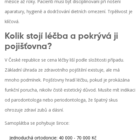
měsíce až roky. Pacienti musí být disciplinovaní při nošení
aparatury, hygieně a dodržování dietních omezení. Trpělivost je
klíčová.
Kolik stojí léčba a pokrývá ji
pojišťovna?
V České republice se cena léčby liší podle složitosti případu.
Základní úhrada ze zdravotního pojištění existuje, ale má
mnoho podmínek. Pojišťovny hradí léčbu, pokud je prokázána
funkční porucha, nikoliv čistě estetický důvod. Musíte mít indikaci
od parodontologa nebo periodontologa, že špatný skus
ohrozuje zdraví zubů a dásní.
Samoplátba se pohybuje široce:
Jednoduchá ortodoncie: 40 000 - 70 000 Kč