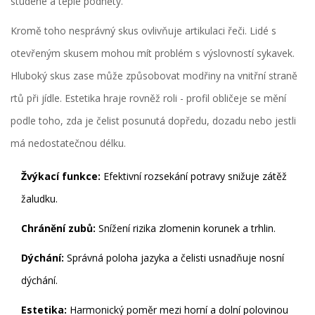
studené a teplé podněty.
Kromě toho nesprávný skus ovlivňuje artikulaci řeči. Lidé s
otevřeným skusem mohou mít problém s výslovností sykavek.
Hluboký skus zase může způsobovat modřiny na vnitřní straně
rtů při jídle. Estetika hraje rovněž roli - profil obličeje se mění
podle toho, zda je čelist posunutá dopředu, dozadu nebo jestli
má nedostatečnou délku.
Žvýkací funkce:
Efektivní rozsekání potravy snižuje zátěž
žaludku.
Chránění zubů:
Snížení rizika zlomenin korunek a trhlin.
Dýchání:
Správná poloha jazyka a čelisti usnadňuje nosní
dýchání.
Estetika:
Harmonický poměr mezi horní a dolní polovinou