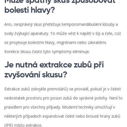
Může špatný skus způsobovat
bolesti hlavy?
Ano, nesprávný skus přetěžuje temporomandibulární klouby a
svaly žvýkající aparatury. To může vést k napětí v šíji a čele, což
se projevuje bolestmi hlavy, migrénami nebo závratěmi.
Korekce skusu často tyto symptomy eliminuje.
Je nutná extrakce zubů při
zvyšování skusu?
Extrakce zubů (obvykle premolárů) se provádí, pokud je v čelisti
nedostatek prostoru pro posun zubů do správné polohy. Není to
pravidlem pro všechny případy. Moderní techniky umožňují v
některých případech expandovat čelist nebo brousit hrany zubů
(IPR) místo extrakce.