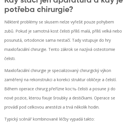
Kdy stačí jen aparatura a kdy je
potřeba chirurgie?
Některé problémy se skusem nelze vyřešit pouze pohybem
zubů. Pokud je samotná kost čelisti příliš malá, příliš velká nebo
posunutá, ortodoncie sama nestačí. Tady vstupuje do hry
maxilofaciální chirurgie. Tento zákrok se nazývá osteotomie
čelisti.
Maxilofaciální chirurgie
je
specializovaný chirurgický výkon
zaměřený na rekonstrukci a korekci struktur obličeje a čelistí
.
Během operace chirurg přeřízne kость čelisti a posune ji do
nové pozice, kterou fixuje šroubky a destičkami. Operace se
provádí pod celkovou anestézii a trvá několik hodin.
Typický scénář kombinované léčby vypadá takto: