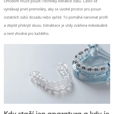
Ortodont může použít i techniky extrakce zubů. Často se
vyndávají první premoláry, aby se uvolnil prostor pro posun
ostatních zubů dozadu nebo vpřed. To pomáhá narovnat profil
a zlepšit překrytí skusu. Extraktace je vždy zvážena individuálně
a není vhodná pro každého.