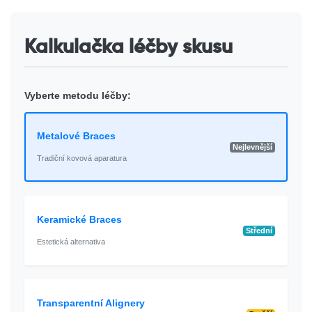
Kalkulačka léčby skusu
Vyberte metodu léčby:
Metalové Braces
Nejlevnější
Tradiční kovová aparatura
Keramické Braces
Střední
Estetická alternativa
Transparentní Alignery