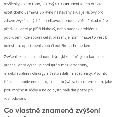
myšlenky kolem toho, jak
zvýšit skus
. Není to jen otázka
estetického úsměvu. Správně nastavený skus je klíčový pro
zdravé žvýkání, dýchání i celkovou pohodu tváře. Pokud máte
předkus, který je příliš hluboký, nebo naopak problém s
podkusem, kde spodní čelist přesahuje horní, může to vést k
bolestem, opotřebení zubů či potížím s chrupetkem.
Zvýšení skusu není jednoduchým „kliknutím“. Je to komplexní
proces, který vyžaduje spolupráci mezi ortodonty,
maxilofaciálními chirurgy a často i dalšími specialisty. V tomto
článku se podíváme na to, co se skrývá za tímto termínem, jaké
jsou možnosti léčby a na co byste měli dát pozor při
rozhodování.
Co vlastně znamená zvýšení