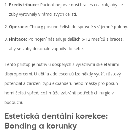
Predistribuce:
Pacient nejprve nosí braces cca rok, aby se
zuby vyrovnaly v rámci svých čelistí.
Operace:
Chirurg posune čelisti do správné vzájemné polohy.
Finitace:
Po hojení následuje dalších 6-12 měsíců s braces,
aby se zuby dokonale zapadly do sebe.
Tento přístup je nutný u dospělých s výraznými skeletálními
disproporcemi. U dětí a adolescentů lze někdy využít růstový
potenciál a zařízení typu expanderu nebo masky pro posun
horní čelisti vpřed, což může zabránit potřebě chirurgie v
budoucnu.
Estetická dentální korekce:
Bonding a korunky