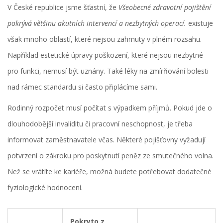
V České republice jsme šťastní, že
Všeobecné zdravotní pojištění
pokrývá většinu akutních intervencí a nezbytných operací.
existuje
však mnoho oblastí, které nejsou zahrnuty v plném rozsahu.
Například estetické úpravy poškození, které nejsou nezbytné
pro funkci, nemusí být uznány. Také léky na zmírňování bolesti
nad rámec standardu si často připlácíme sami.
Rodinný rozpočet musí počítat s výpadkem příjmů. Pokud jde o
dlouhodobější invaliditu či pracovní neschopnost, je třeba
informovat zaměstnavatele včas. Některé pojišťovny vyžadují
potvrzení o zákroku pro poskytnutí peněz ze smutečného volna.
Než se vrátíte ke kariéře, možná budete potřebovat dodatečné
fyziologické hodnocení.
Pokryto z