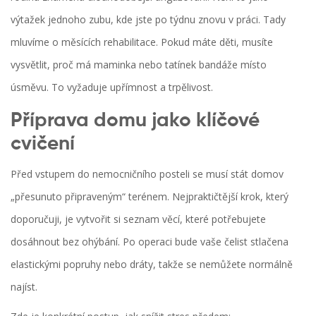
výtažek jednoho zubu, kde jste po týdnu znovu v práci. Tady
mluvíme o měsících rehabilitace. Pokud máte děti, musíte
vysvětlit, proč má maminka nebo tatínek bandáže místo
úsměvu. To vyžaduje upřímnost a trpělivost.
Příprava domu jako klíčové
cvičení
Před vstupem do nemocničního posteli se musí stát domov
„přesunuto připraveným“ terénem. Nejpraktičtější krok, který
doporučuji, je vytvořit si seznam věcí, které potřebujete
dosáhnout bez ohýbání. Po operaci bude vaše čelist stlačena
elastickými popruhy nebo dráty, takže se nemůžete normálně
najíst.