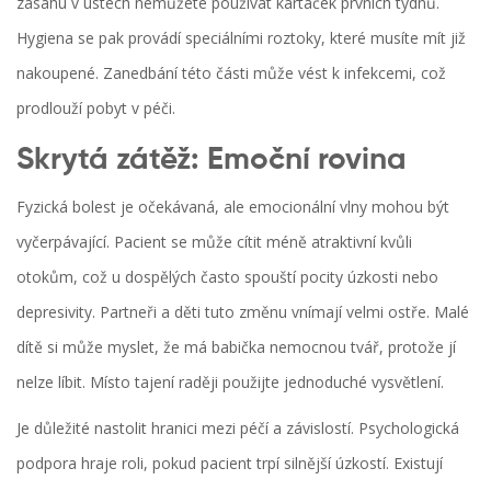
zásahu v ústech nemůžete používat kartáček prvních týdnů.
Hygiena se pak provádí speciálními roztoky, které musíte mít již
nakoupené. Zanedbání této části může vést k infekcemi, což
prodlouží pobyt v péči.
Skrytá zátěž: Emoční rovina
Fyzická bolest je očekávaná, ale emocionální vlny mohou být
vyčerpávající. Pacient se může cítit méně atraktivní kvůli
otokům, což u dospělých často spouští pocity úzkosti nebo
depresivity. Partneři a děti tuto změnu vnímají velmi ostře. Malé
dítě si může myslet, že má babička nemocnou tvář, protože jí
nelze líbit. Místo tajení raději použijte jednoduché vysvětlení.
Je důležité nastolit hranici mezi péčí a závislostí.
Psychologická
podpora
hraje roli, pokud pacient trpí silnější úzkostí. Existují