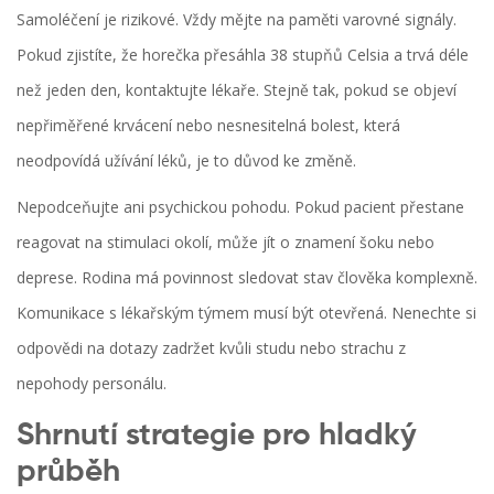
Samoléčení je rizikové. Vždy mějte na paměti varovné signály.
Pokud zjistíte, že horečka přesáhla 38 stupňů Celsia a trvá déle
než jeden den, kontaktujte lékaře. Stejně tak, pokud se objeví
nepřiměřené krvácení nebo nesnesitelná bolest, která
neodpovídá užívání léků, je to důvod ke změně.
Nepodceňujte ani psychickou pohodu. Pokud pacient přestane
reagovat na stimulaci okolí, může jít o znamení šoku nebo
deprese. Rodina má povinnost sledovat stav člověka komplexně.
Komunikace s lékařským týmem musí být otevřená. Nenechte si
odpovědi na dotazy zadržet kvůli studu nebo strachu z
nepohody personálu.
Shrnutí strategie pro hladký
průběh