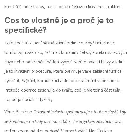
která řeší nejen zuby, ale celou obličejovou kosterní strukturu.
Cos to vlastně je a proč je to
specifické?
Tato specialita není běžná zubní ordinace. Když mluvíme o
tomto typu zákroku, řešíme zlomeniny čelistí, korekci skusových
chyb nebo odstranění nádorových útvarů v oblasti hlavy a krku.
Je to invazivní procedura, která ovlivňuje vaše základní funkce -
dýchání, žvýkání, komunikaci a dokonce vnímání sebe sama.
Protože operace zasahuje do tváře, což je viditelná část těla,
dopad je sociální i fyzický.
Víme, že slovo
Ortodontie často spolupracuje s touto oblastí, kdy
se kombinují metody posunu zubů s chirurgickým zásahem.
pro
rodinu znamená dlouhodobější angažování. Není to jako