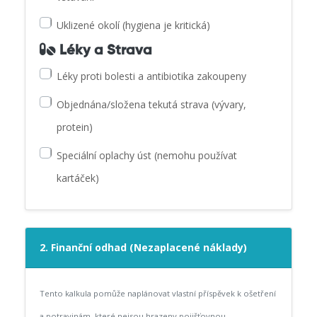
Uklizené okolí (hygiena je kritická)
Léky a Strava
Léky proti bolesti a antibiotika zakoupeny
Objednána/složena tekutá strava (vývary,
protein)
Speciální oplachy úst (nemohu používat
kartáček)
2. Finanční odhad (Nezaplacené náklady)
Tento kalkula pomůže naplánovat vlastní příspěvek k ošetření
a potravinám, které nejsou hrazeny pojišťovnou.