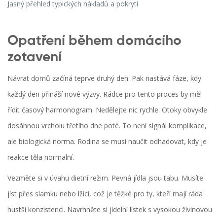
Jasný přehled typických nákladů a pokrytí
Opatření během domácího
zotavení
Návrat domů začíná teprve druhý den. Pak nastává fáze, kdy
každý den přináší nové výzvy. Rádce pro tento proces by měl
řídit časový harmonogram. Nedělejte nic rychle. Otoky obvykle
dosáhnou vrcholu třetího dne poté. To není signál komplikace,
ale biologická norma. Rodina se musí naučit odhadovat, kdy je
reakce těla normalní.
Vezměte si v úvahu dietní režim. Pevná jídla jsou tabu. Musíte
jíst přes slamku nebo lžíci, což je těžké pro ty, kteří mají ráda
hustší konzistenci. Navrhněte si jídelní lístek s vysokou živinovou