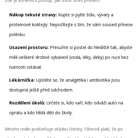
Zde je konkrétní postup, jak snížit stres předem:
Nákup tekuté stravy:
Kupte si pytle šťáv, vývary a
proteinové koktejly. Nepočítejte s tím, že vám soused přinese
polévku.
Usazení prostoru:
Přesuňte si postel do hlediště tak, abyste
měli veškeré drobné vybavení (voda, léky, deky) po ruce bez
nutnosti vstávat.
Lékárnička:
Ujistěte se, že analgetika i antibiotika jsou
dostupná ještě před odchodem.
Rozdělení úkolů:
Určete si, kdo vaří, kdo odváží auto na
opratu a kdo hlídá děti do školy.
Mnoho rodin podceňuje otázku čistoty. Obecně platí, že po