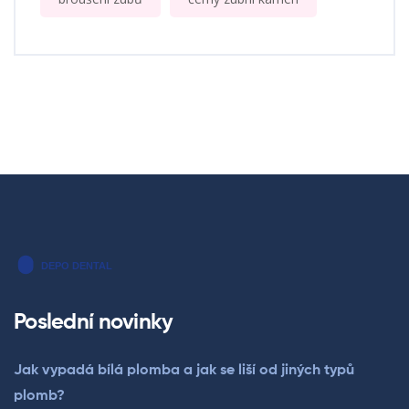
Poslední novinky
Jak vypadá bílá plomba a jak se liší od jiných typů
plomb?