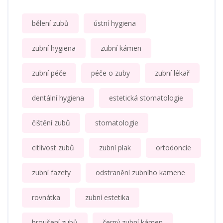
bělení zubů
ústní hygiena
zubní hygiena
zubní kámen
zubní péče
péče o zuby
zubní lékař
dentální hygiena
estetická stomatologie
čištění zubů
stomatologie
citlivost zubů
zubní plak
ortodoncie
zubní fazety
odstranění zubního kamene
rovnátka
zubní estetika
broušení zubů
černý zubní kámen