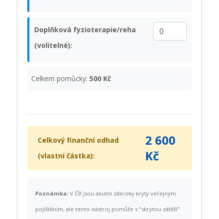
Doplňková fyzioterapie/reha
(volitelné):
Celkem pomůcky:
500 Kč
2 600
Celkový finanční odhad
Kč
(vlastní částka):
Poznámka:
V ČR jsou akutní zákroky kryty veřejným
pojištěním, ale tento nástroj pomůže s "skrytou zátěží"