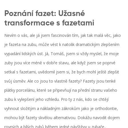
Poznání fazet: Užasné
transformace s fazetami
Nevím o vás, ale já jsem fascinován tím, jak tak malá věc, jako
je fazeta na zubu, může vést k natolik dramatickým zlepšením
vypadání lidských úst. Já, Tomáš, jsem si vždy myslel, že moje
zuby jsou více méně v dobře stavu, ale když jsem se poprvé
setkal s fazetami, uvědomil jsem si, že bych mohl ještě zlepšit
svůj úsměv. Ale co jsou to vlastně fazety? Fazety jsou tenké
plátky porcelánu, které se připevňují na přední stranu vašeho
zubu k vylepšení jeho vzhledu. Pro ty z nás, kdo se chtějí
vyhnout složitým a nákladným zákrokům jako je orthodontie,
mohou být fazety skvělou alternativou. Dokážu navodit dojem
rovných a bílých zubů během jedné návštěvy u zubaře..