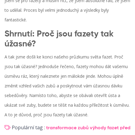
jsem se pro fazety a musím říct, že jsem absolutně rád, že jsem
to udělal. Proces byl velmi jednoduchý a výsledky byly
fantastické.
Shrnutí: Proč jsou fazety tak
úžasné?
A tak jsme došli ke konci našeho průzkumu světa fazet. Proč
jsou tak úžasné? Jednoduše řečeno, fazety mohou dát vašemu
úsměvu ráz, který naleznete jen málokde jinde. Mohou úplně
změnit vzhled vašich zubů a poskytnout vám úžasnou dávku
sebedůvěry. Namísto toho, abyste se obávali otevřít ústa a
ukázat své zuby, budete se těšit na každou příležitost k úsměvu.
A to je důvod, proč jsou fazety tak úžasné.
Populární tag :
transformace zubů
výhody fazet
před