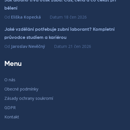
Jak dlouho trvá otisk zubů: Čas, cena a co čekat při
bělení
Od
Eliška Kopecká
Datum
18 čen 2026
Jaké vzdělání potřebuje zubní laborant? Kompletní
průvodce studiem a kariérou
Od
Jaroslav Nevěčný
Datum
21 čen 2026
Menu
O nás
Obecné podmínky
Zásady ochrany soukromí
GDPR
Kontakt