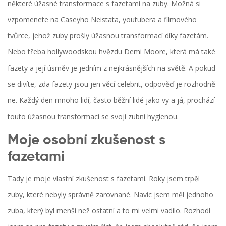
některé úžasné transformace s fazetami na zuby. Možná si
vzpomenete na Caseyho Neistata, youtubera a filmového
tvůrce, jehož zuby prošly úžasnou transformací díky fazetám.
Nebo třeba hollywoodskou hvězdu Demi Moore, která má také
fazety a její úsměv je jedním z nejkrásnějších na světě. A pokud
se divíte, zda fazety jsou jen věcí celebrit, odpověď je rozhodně
ne. Každý den mnoho lidí, často běžní lidé jako vy a já, prochází
touto úžasnou transformací se svojí zubní hygienou.
Moje osobní zkušenost s
fazetami
Tady je moje vlastní zkušenost s fazetami. Roky jsem trpěl
zuby, které nebyly správně zarovnané. Navíc jsem měl jednoho
zuba, který byl menší než ostatní a to mi velmi vadilo. Rozhodl