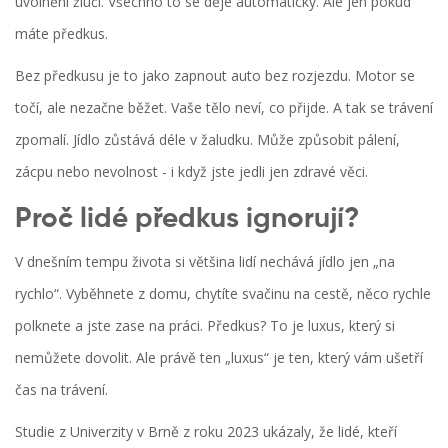
uvolnění žluči. Všechno to se děje automaticky. Ale jen pokud
máte předkus.
Bez předkusu je to jako zapnout auto bez rozjezdu. Motor se
točí, ale nezačne běžet. Vaše tělo neví, co přijde. A tak se trávení
zpomalí. Jídlo zůstává déle v žaludku. Může způsobit pálení,
zácpu nebo nevolnost - i když jste jedli jen zdravé věci.
Proč lidé předkus ignorují?
V dnešním tempu života si většina lidí nechává jídlo jen „na
rychlo“. Vyběhnete z domu, chytíte svačinu na cestě, něco rychle
polknete a jste zase na práci. Předkus? To je luxus, který si
nemůžete dovolit. Ale právě ten „luxus“ je ten, který vám ušetří
čas na trávení.
Studie z Univerzity v Brně z roku 2023 ukázaly, že lidé, kteří