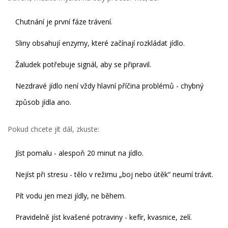
Chutnání je první fáze trávení.
Sliny obsahují enzymy, které začínají rozkládat jídlo.
Žaludek potřebuje signál, aby se připravil.
Nezdravé jídlo není vždy hlavní příčina problémů - chybný
způsob jídla ano.
Pokud chcete jít dál, zkuste:
Jíst pomalu - alespoň 20 minut na jídlo.
Nejíst při stresu - tělo v režimu „boj nebo útěk“ neumí trávit.
Pít vodu jen mezi jídly, ne během.
Pravidelně jíst kvašené potraviny - kefír, kvasnice, zelí.