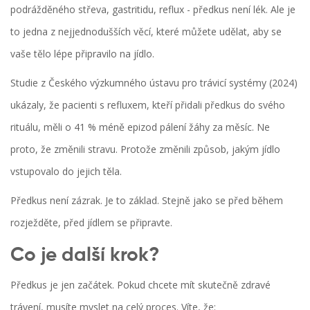
podrážděného střeva, gastritidu, reflux - předkus není lék. Ale je
to jedna z nejjednodušších věcí, které můžete udělat, aby se
vaše tělo lépe připravilo na jídlo.
Studie z Českého výzkumného ústavu pro trávicí systémy (2024)
ukázaly, že pacienti s refluxem, kteří přidali předkus do svého
rituálu, měli o 41 % méně epizod pálení žáhy za měsíc. Ne
proto, že změnili stravu. Protože změnili způsob, jakým jídlo
vstupovalo do jejich těla.
Předkus není zázrak. Je to základ. Stejně jako se před během
rozježděte, před jídlem se připravte.
Co je další krok?
Předkus je jen začátek. Pokud chcete mít skutečně zdravé
trávení, musíte myslet na celý proces. Víte, že: