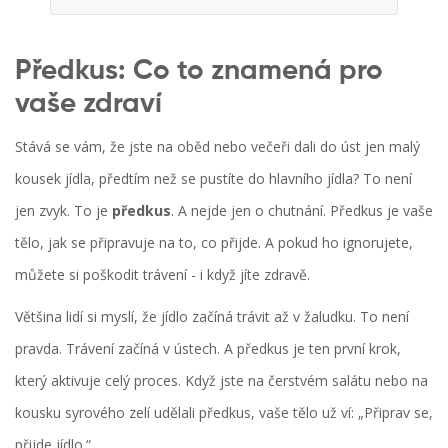
Předkus: Co to znamená pro
vaše zdraví
Stává se vám, že jste na oběd nebo večeři dali do úst jen malý
kousek jídla, předtím než se pustíte do hlavního jídla? To není
jen zvyk. To je
předkus
. A nejde jen o chutnání. Předkus je vaše
tělo, jak se připravuje na to, co přijde. A pokud ho ignorujete,
můžete si poškodit trávení - i když jíte zdravě.
Většina lidí si myslí, že jídlo začíná trávit až v žaludku. To není
pravda. Trávení začíná v ústech. A předkus je ten první krok,
který aktivuje celý proces. Když jste na čerstvém salátu nebo na
kousku syrového zelí udělali předkus, vaše tělo už ví: „Připrav se,
přijde jídlo.“