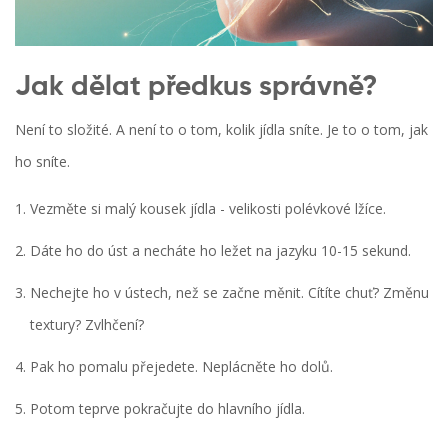
Jak dělat předkus správně?
Není to složité. A není to o tom, kolik jídla sníte. Je to o tom, jak
ho sníte.
Vezměte si malý kousek jídla - velikosti polévkové lžíce.
Dáte ho do úst a necháte ho ležet na jazyku 10-15 sekund.
Nechejte ho v ústech, než se začne měnit. Cítíte chuť? Změnu
textury? Zvlhčení?
Pak ho pomalu přejedete. Neplácněte ho dolů.
Potom teprve pokračujte do hlavního jídla.