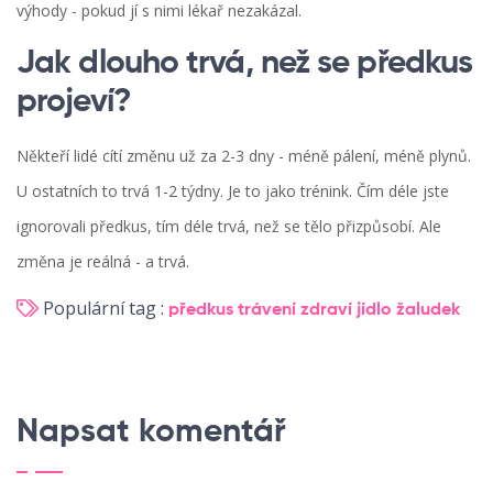
výhody - pokud jí s nimi lékař nezakázal.
Jak dlouho trvá, než se předkus
projeví?
Někteří lidé cítí změnu už za 2-3 dny - méně pálení, méně plynů.
U ostatních to trvá 1-2 týdny. Je to jako trénink. Čím déle jste
ignorovali předkus, tím déle trvá, než se tělo přizpůsobí. Ale
změna je reálná - a trvá.
Populární tag :
předkus
trávení
zdraví
jídlo
žaludek
Napsat komentář