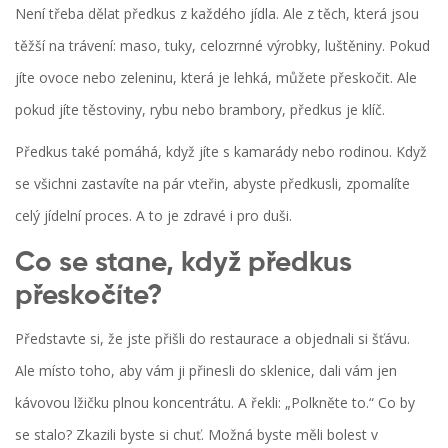
Není třeba dělat předkus z každého jídla. Ale z těch, která jsou
těžší na trávení: maso, tuky, celozrnné výrobky, luštěniny. Pokud
jíte ovoce nebo zeleninu, která je lehká, můžete přeskočit. Ale
pokud jíte těstoviny, rybu nebo brambory, předkus je klíč.
Předkus také pomáhá, když jíte s kamarády nebo rodinou. Když
se všichni zastavíte na pár vteřin, abyste předkusli, zpomalíte
celý jídelní proces. A to je zdravé i pro duši.
Co se stane, když předkus
přeskočíte?
Představte si, že jste přišli do restaurace a objednali si šťávu.
Ale místo toho, aby vám ji přinesli do sklenice, dali vám jen
kávovou lžičku plnou koncentrátu. A řekli: „Polkněte to.“ Co by
se stalo? Zkazili byste si chuť. Možná byste měli bolest v