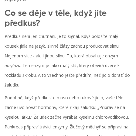
Co se děje v těle, když jíte
předkus?
Předkus není jen chutnání. Je to signál. Když položíte malý
kousek jídla na jazyk, slinné žlázy začnou produkovat slinu.
Nejenom více - ale i jinou slinu. Ta, která obsahuje enzym
amylázu
. Ten enzym je jako malý klíč, který otevírá dveře k
rozkladu škrobu. A to všechno ještě předtím, než jídlo dorazí do
žaludku.
Podobně, když předkusíte maso nebo tukové jídlo, vaše tělo
začne uvolňovat hormony, které říkají žaludku: „Připrav se na
kyselou látku.“ Žaludek začne vyrábět kyselinu chlorovodíkovou.
Pankreas připraví trávicí enzymy. Žlučový měchýř se připraví na