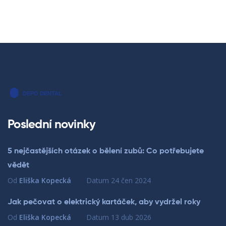
Poslední novinky
5 nejčastějších otázek o bělení zubů: Co potřebujete
vědět
Od
Eliška Kopecká
Datum
24 čen 2024
Jak pečovat o elektrický kartáček, aby vydržel roky
Od
Eliška Kopecká
Datum
13 dub 2026