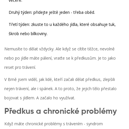
večeře.
Druhý týden: přidejte ještě jeden - třeba oběd.
Třetí týden: zkuste to u každého jídla, které obsahuje tuk,
škrob nebo bílkoviny.
Nemusíte to dělat vždycky. Ale když se cítíte těžce, nevolně
nebo po jídle máte pálení, vraťte se k předkusům. Je to jako
reset pro trávení.
V Brně jsem viděl, jak lidé, kteří začali dělat předkus, zlepšili
nejen trávení, ale i spánek. A to proto, že jejich tělo přestalo
bojovat s jídlem. A začalo ho využívat.
Předkus a chronické problémy
Když máte chronické problémy s trávením - syndrom