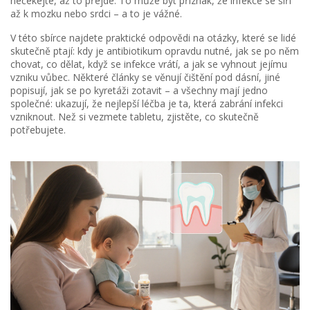
nečekejte, až to přejde. To může být příznak, že infekce se šíří
až k mozku nebo srdci – a to je vážné.
V této sbírce najdete praktické odpovědi na otázky, které se lidé
skutečně ptají: kdy je antibiotikum opravdu nutné, jak se po něm
chovat, co dělat, když se infekce vrátí, a jak se vyhnout jejímu
vzniku vůbec. Některé články se věnují čištění pod dásní, jiné
popisují, jak se po kyretáži zotavit – a všechny mají jedno
společné: ukazují, že nejlepší léčba je ta, která zabrání infekci
vzniknout. Než si vezmete tabletu, zjistěte, co skutečně
potřebujete.