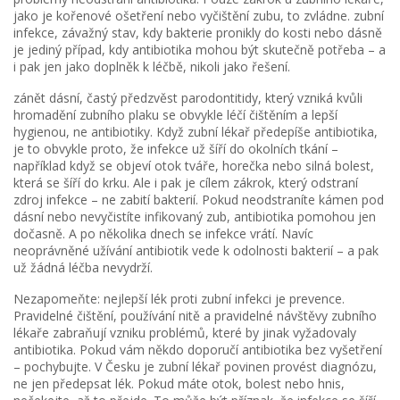
jako je kořenové ošetření nebo vyčištění zubu, to zvládne.
zubní
infekce
,
závažný stav, kdy bakterie pronikly do kosti nebo dásně
je jediný případ, kdy antibiotika mohou být skutečně potřeba – a
i pak jen jako doplněk k léčbě, nikoli jako řešení.
zánět dásní
,
častý předzvěst parodontitidy, který vzniká kvůli
hromadění zubního plaku
se obvykle léčí čištěním a lepší
hygienou, ne antibiotiky. Když zubní lékař předepíše antibiotika,
je to obvykle proto, že infekce už šíří do okolních tkání –
například když se objeví otok tváře, horečka nebo silná bolest,
která se šíří do krku. Ale i pak je cílem zákrok, který odstraní
zdroj infekce – ne zabití bakterií. Pokud neodstraníte kámen pod
dásní nebo nevyčistíte infikovaný zub, antibiotika pomohou jen
dočasně. A po několika dnech se infekce vrátí. Navíc
neoprávněné užívání antibiotik vede k odolnosti bakterií – a pak
už žádná léčba nevydrží.
Nezapomeňte: nejlepší lék proti zubní infekci je prevence.
Pravidelné čištění, používání nitě a pravidelné návštěvy zubního
lékaře zabraňují vzniku problémů, které by jinak vyžadovaly
antibiotika. Pokud vám někdo doporučí antibiotika bez vyšetření
– pochybujte. V Česku je zubní lékař povinen provést diagnózu,
ne jen předepsat lék. Pokud máte otok, bolest nebo hnis,