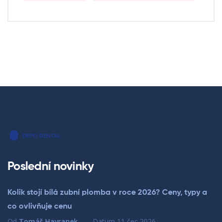
Poslední novinky
Kolik stojí bílá zubní plomba v roce 2026? Ceny, typy a
co ovlivňuje cenu
Od
Tomáš Havranek
Datum
11 čec 2026