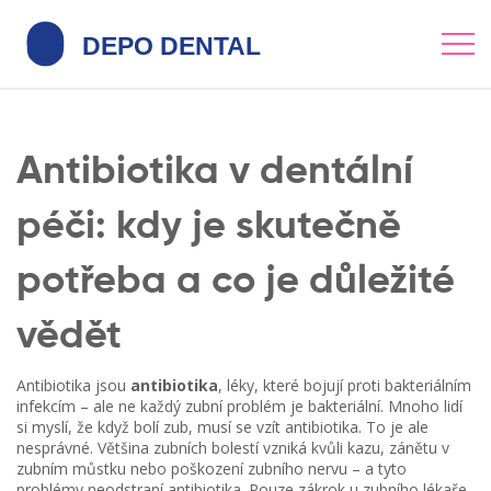
Antibiotika v dentální
péči: kdy je skutečně
potřeba a co je důležité
vědět
Antibiotika jsou
antibiotika
,
léky, které bojují proti bakteriálním
infekcím
– ale ne každý zubní problém je bakteriální. Mnoho lidí
si myslí, že když bolí zub, musí se vzít antibiotika. To je ale
nesprávné. Většina zubních bolestí vzniká kvůli kazu, zánětu v
zubním můstku nebo poškození zubního nervu – a tyto
problémy neodstraní antibiotika. Pouze zákrok u zubního lékaře,