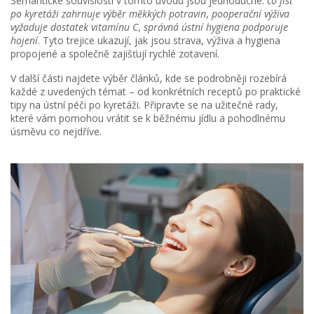
Semantické souvislosti v tomto úvodu jsou jednoduché:
co jíst
po kyretáži zahrnuje výběr měkkých potravin
,
pooperační výživa
vyžaduje dostatek vitamínu C
,
správná ústní hygiena podporuje
hojení
. Tyto trejice ukazují, jak jsou strava, výživa a hygiena
propojené a společně zajišťují rychlé zotavení.
V další části najdete výběr článků, kde se podrobněji rozebírá
každé z uvedených témat – od konkrétních receptů po praktické
tipy na ústní péči po kyretáži. Připravte se na užitečné rady,
které vám pomohou vrátit se k běžnému jídlu a pohodlnému
úsměvu co nejdříve.