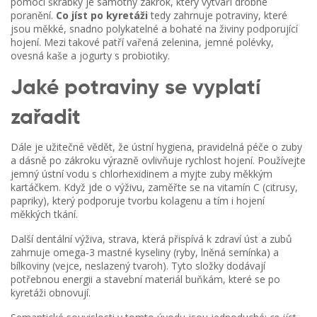
pomocí škrabky
je samotný zákrok, který vytváří drobné
poranění.
Co jíst po kyretáži
tedy zahrnuje potraviny, které
jsou měkké, snadno polykatelné a bohaté na živiny podporující
hojení. Mezi takové patří vařená zelenina, jemné polévky,
ovesná kaše a jogurty s probiotiky.
Jaké potraviny se vyplatí
zařadit
Dále je užitečné vědět, že
ústní hygiena
,
pravidelná péče o zuby
a dásně po zákroku
výrazně ovlivňuje rychlost hojení. Používejte
jemný ústní vodu s chlorhexidinem a myjte zuby měkkým
kartáčkem. Když jde o výživu, zaměřte se na vitamín C (citrusy,
papriky), který podporuje tvorbu kolagenu a tím i hojení
měkkých tkání.
Další
dentální výživa
,
strava, která přispívá k zdraví úst a zubů
zahrnuje omega‑3 mastné kyseliny (ryby, lněná semínka) a
bílkoviny (vejce, neslazený tvaroh). Tyto složky dodávají
potřebnou energii a stavební materiál buňkám, které se po
kyretáži obnovují.