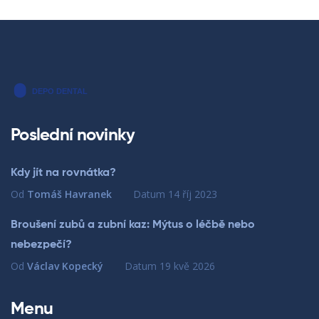
Poslední novinky
Kdy jít na rovnátka?
Od
Tomáš Havranek
Datum
14 říj 2023
Broušení zubů a zubní kaz: Mýtus o léčbě nebo
nebezpečí?
Od
Václav Kopecký
Datum
19 kvě 2026
Menu