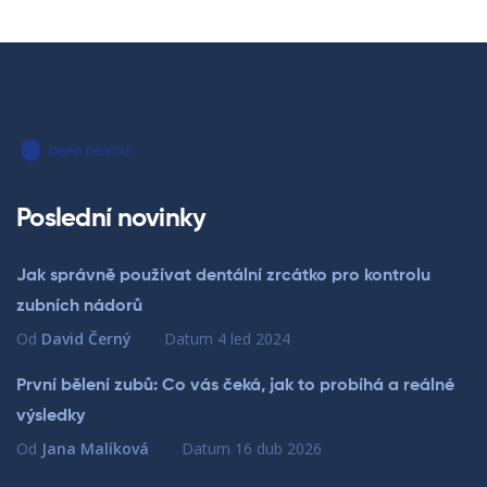
Poslední novinky
Jak správně používat dentální zrcátko pro kontrolu
zubních nádorů
Od
David Černý
Datum
4 led 2024
První bělení zubů: Co vás čeká, jak to probíhá a reálné
výsledky
Od
Jana Malíková
Datum
16 dub 2026