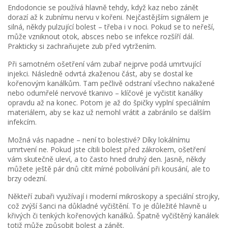
Endodoncie se používá hlavně tehdy, když kaz nebo zánět
dorazí až k zubnímu nervu v kořeni. Nejčastějším signálem je
silná, někdy pulzující bolest – třeba i v noci. Pokud se to neřeší,
může vzniknout otok, absces nebo se infekce rozšíří dál.
Prakticky si zachraňujete zub před vytržením.
Při samotném ošetření vám zubař nejprve podá umrtvující
injekci. Následně odvrtá zkaženou část, aby se dostal ke
kořenovým kanálkům. Tam pečlivě odstraní všechno nakažené
nebo odumřelé nervové tkanivo – klíčové je vyčistit kanálky
opravdu až na konec. Potom je až do špičky vyplní speciálním
materiálem, aby se kaz už nemohl vrátit a zabránilo se dalším
infekcím.
Možná vás napadne – není to bolestivé? Díky lokálnímu
umrtvení ne. Pokud jste cítili bolest před zákrokem, ošetření
vám skutečně uleví, a to často hned druhý den. Jasně, někdy
můžete ještě pár dnů cítit mírné pobolívání při kousání, ale to
brzy odezní.
Někteří zubaři využívají i moderní mikroskopy a speciální strojky,
což zvýší šanci na důkladné vyčištění. To je důležité hlavně u
křivých či tenkých kořenových kanálků. Špatně vyčištěný kanálek
totiž může způsobit bolest a zánět.