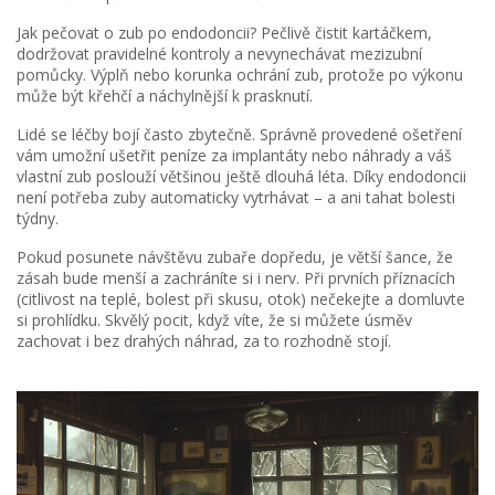
Jak pečovat o zub po endodoncii? Pečlivě čistit kartáčkem,
dodržovat pravidelné kontroly a nevynechávat mezizubní
pomůcky. Výplň nebo korunka ochrání zub, protože po výkonu
může být křehčí a náchylnější k prasknutí.
Lidé se léčby bojí často zbytečně. Správně provedené ošetření
vám umožní ušetřit peníze za implantáty nebo náhrady a váš
vlastní zub poslouží většinou ještě dlouhá léta. Díky endodoncii
není potřeba zuby automaticky vytrhávat – a ani tahat bolesti
týdny.
Pokud posunete návštěvu zubaře dopředu, je větší šance, že
zásah bude menší a zachráníte si i nerv. Při prvních příznacích
(citlivost na teplé, bolest při skusu, otok) nečekejte a domluvte
si prohlídku. Skvělý pocit, když víte, že si můžete úsměv
zachovat i bez drahých náhrad, za to rozhodně stojí.