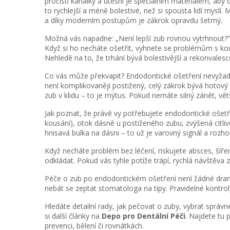
pročistí kanálky a utěsní je speciálním materiálem, aby 
to rychlejší a méně bolestivé, než si spousta lidí myslí
a díky moderním postupům je zákrok opravdu šetrný.
Možná vás napadne: „Není lepší zub rovnou vytrhnout?” 
Když si ho necháte ošetřit, vyhnete se problémům s ko
Nehledě na to, že trhání bývá bolestivější a rekonvalesc
Co vás může překvapit? Endodontické ošetření nevyžaduj
není komplikovaněji postižený, celý zákrok bývá hotový
zub v klidu – to je mýtus. Pokud nemáte silný zánět, vět
Jak poznat, že právě vy potřebujete endodontické ošetře
kousání), otok dásně u postiženého zubu, zvýšená citliv
hnisavá bulka na dásni – to už je varovný signál a rozho
Když necháte problém bez léčení, riskujete absces, šíření
odkládat. Pokud vás tyhle potíže trápí, rychlá návštěva 
Péče o zub po endodontickém ošetření není žádné dram
nebát se zeptat stomatologa na tipy. Pravidelné kontroly
Hledáte detailní rady, jak pečovat o zuby, vybrat spr
si další články na
Depo pro Dentální Péči
. Najdete tu 
prevenci, bělení či rovnátkách.