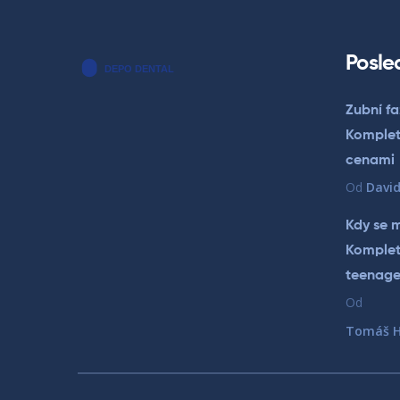
Posle
Zubní f
Komplet
cenami
Od
David
Kdy se 
Komplet
teenage
Od
Tomáš H