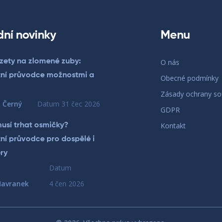
dní novinky
Menu
azety na zlomené zuby:
O nás
ní průvodce možnostmi a
Obecné podmínky
Zásady ochrany s
 Černý
Datum
31 čec 2026
GDPR
Kontakt
musí trhat osmičky?
ní průvodce pro dospělé i
ry
Datum
avranek
4 čen 2026