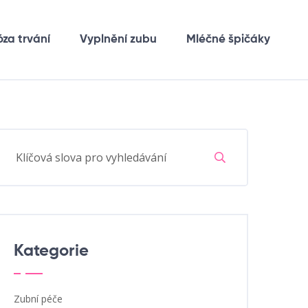
óza trvání
Vyplnění zubu
Mléčné špičáky
Kategorie
Zubní péče