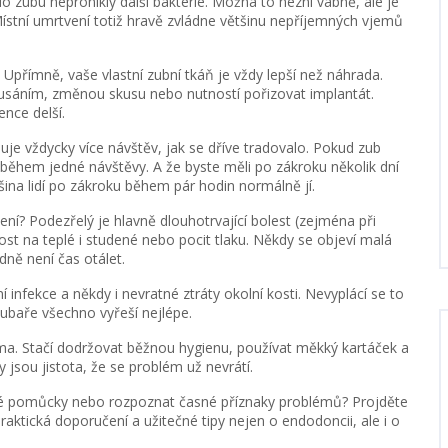
do zubu nepronikly další bakterie. Možná to nezní vábně, ale je
. Místní umrtvení totiž hravě zvládne většinu nepříjemných vjemů
Upřímně, vaše vlastní zubní tkáň je vždy lepší než náhrada.
usáním, změnou skusu nebo nutností pořizovat implantát.
ence delší.
e vždycky více návštěv, jak se dříve tradovalo. Pokud zub
 během jedné návštěvy. A že byste měli po zákroku několik dní
šina lidí po zákroku během pár hodin normálně jí.
ní? Podezřelý je hlavně dlouhotrvající bolest (zejména při
ost na teplé i studené nebo pocit tlaku. Někdy se objeví malá
dně není čas otálet.
 infekce a někdy i nevratné ztráty okolní kosti. Nevyplácí se to
zubaře všechno vyřeší nejlépe.
a. Stačí dodržovat běžnou hygienu, používat měkký kartáček a
 jsou jistota, že se problém už nevrátí.
ávné pomůcky nebo rozpoznat časné příznaky problémů? Projděte
praktická doporučení a užitečné tipy nejen o endodoncii, ale i o