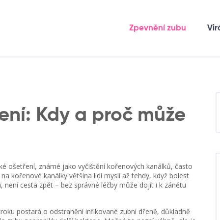
Zpevnění zubu
Vir
ení: Kdy a proč může
ké ošetření, známé jako vyčištění kořenových kanálků, často
na kořenové kanálky většina lidí myslí až tehdy, když bolest
i, není cesta zpět – bez správné léčby může dojít i k zánětu
roku postará o odstranění infikované zubní dřeně, důkladně