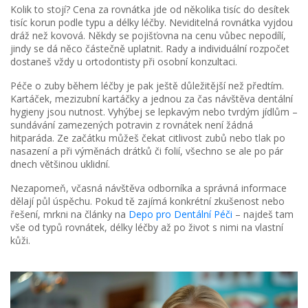
Kolik to stojí? Cena za rovnátka jde od několika tisíc do desítek
tisíc korun podle typu a délky léčby. Neviditelná rovnátka vyjdou
dráž než kovová. Někdy se pojišťovna na cenu vůbec nepodílí,
jindy se dá něco částečně uplatnit. Rady a individuální rozpočet
dostaneš vždy u ortodontisty při osobní konzultaci.
Péče o zuby během léčby je pak ještě důležitější než předtím.
Kartáček, mezizubní kartáčky a jednou za čas návštěva dentální
hygieny jsou nutnost. Vyhýbej se lepkavým nebo tvrdým jídlům –
sundávání zamezených potravin z rovnátek není žádná
hitparáda. Ze začátku můžeš čekat citlivost zubů nebo tlak po
nasazení a při výměnách drátků či folií, všechno se ale po pár
dnech většinou uklidní.
Nezapomeň, včasná návštěva odborníka a správná informace
dělají půl úspěchu. Pokud tě zajímá konkrétní zkušenost nebo
řešení, mrkni na články na
Depo pro Dentální Péči
– najdeš tam
vše od typů rovnátek, délky léčby až po život s nimi na vlastní
kůži.