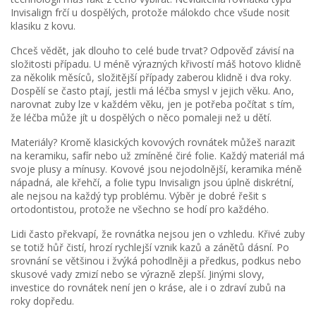
Invisalign frčí u dospělých, protože málokdo chce všude nosit
klasiku z kovu.
Chceš vědět, jak dlouho to celé bude trvat? Odpověď závisí na
složitosti případu. U méně výrazných křivostí máš hotovo klidně
za několik měsíců, složitější případy zaberou klidně i dva roky.
Dospělí se často ptají, jestli má léčba smysl v jejich věku. Ano,
narovnat zuby lze v každém věku, jen je potřeba počítat s tím,
že léčba může jít u dospělých o něco pomaleji než u dětí.
Materiály? Kromě klasických kovových rovnátek můžeš narazit
na keramiku, safír nebo už zmíněné čiré folie. Každý materiál má
svoje plusy a mínusy. Kovové jsou nejodolnější, keramika méně
nápadná, ale křehčí, a folie typu Invisalign jsou úplně diskrétní,
ale nejsou na každý typ problému. Výběr je dobré řešit s
ortodontistou, protože ne všechno se hodí pro každého.
Lidi často překvapí, že rovnátka nejsou jen o vzhledu. Křivé zuby
se totiž hůř čistí, hrozí rychlejší vznik kazů a zánětů dásní. Po
srovnání se většinou i žvýká pohodlněji a předkus, podkus nebo
skusové vady zmizí nebo se výrazně zlepší. Jinými slovy,
investice do rovnátek není jen o kráse, ale i o zdraví zubů na
roky dopředu.