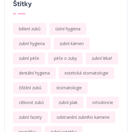
Štítky
bělení zubů
ústní hygiena
zubní hygiena
zubní kámen
zubní péče
péče o zuby
zubní lékař
dentální hygiena
estetická stomatologie
čištění zubů
stomatologie
citlivost zubů
zubní plak
ortodoncie
zubní fazety
odstranění zubního kamene
rovnátka
zubní estetika