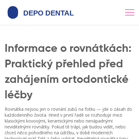
Informace o rovnátkách:
Praktický přehled před
zahájením ortodontické
léčby
Rovnátka nejsou jen o rovnání zubů na fotku — jde o zásah do
každodenního života. Hned v první řadě se rozhoduje mezi
klasickými kovovými, keramickými nebo nenápadnými
neviditelnými rovnátky. Pokud tě trápí, jak budou vidět, nebo
chceš něco pohodlného na údržbu, v době moderních
technologií máš fakt z čeho vybírat. Neviditelná rovnátka typu