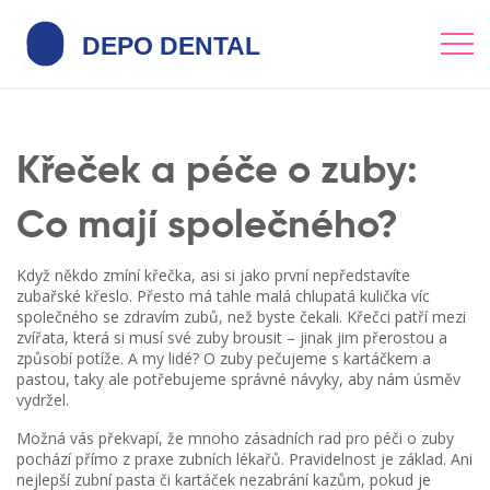
Křeček a péče o zuby:
Co mají společného?
Když někdo zmíní křečka, asi si jako první nepředstavíte
zubařské křeslo. Přesto má tahle malá chlupatá kulička víc
společného se zdravím zubů, než byste čekali. Křečci patří mezi
zvířata, která si musí své zuby brousit – jinak jim přerostou a
způsobí potíže. A my lidé? O zuby pečujeme s kartáčkem a
pastou, taky ale potřebujeme správné návyky, aby nám úsměv
vydržel.
Možná vás překvapí, že mnoho zásadních rad pro péči o zuby
pochází přímo z praxe zubních lékařů. Pravidelnost je základ. Ani
nejlepší zubní pasta či kartáček nezabrání kazům, pokud je