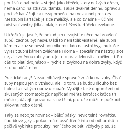
používáte nahodile – stejně jako křeček, který nežvýká dřevo,
nemá šanci na zdravou tlamku. Takže dvakrát denně, opravdu
poctivě kartáčujte a nezapomeňte na mezizubní prostory.
Mezizubní kartáček je sice maličký, ale co zvládne – účinně
odstraní zbytky jídla a plak, které běžný kartáček nezvládne.
U křečků je jasné, že pokud jim nezajistíte něco na broušení
zubů, začnou být nesví. U lidí to není tolik viditelné, ale zubní
kámen a kaz se nevyhnou nikomu, kdo na ústní hygienu kašle.
Vyřešit zubní kámen zvládnete i doma – speciálními nástroji sice
ne, ale změnou rutiny ano. Je to o pravidelnosti a trpělivosti. Pro
děti to platí dvojnásob – rychle si zvyknou na dobré zvyky, když
z toho uděláte hru.
Praktické rady? Nezanedbávejte správné zrcátko na zuby. Čisté
zuby nejsou jen o vzhledu, ale i o tom, že budou dlouho bez
bolestí a drahých oprav u zubaře. Využijte také doporučení od
zkušených stomatologů: například měňte kartáček každé tři
měsíce, dávejte pozor na silné tření, protože můžete poškodit
sklovinu nebo dásně.
Taky se nebojte novinek – bělicí pásky, neviditelná rovnátka,
fluoridové gely… pokud máte osvědčené info od odborníků a
pečlivě vybíráte produkty, není čeho se bát. Vždycky platí, že