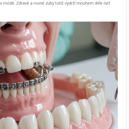
na v módě. Zdravé a rovné zuby totiž vydrží mnohem déle než