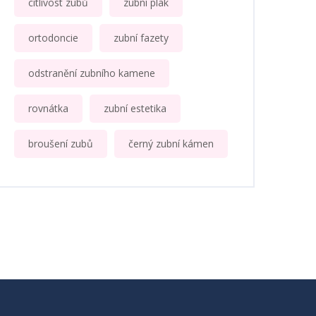
citlivost zubů
zubní plak
ortodoncie
zubní fazety
odstranění zubního kamene
rovnátka
zubní estetika
broušení zubů
černý zubní kámen