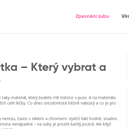
Zpevnění zubu
Vir
tka – Který vybrat a
?
 taky materiál, který budete mít měsíce v puse. A na materiálu
spěch celé léčby. Co dnes ortodontisté běžně nabízejí a co je pro
iny nerezu, často s niklem a chromem. Vydrží fakt hodně, snadno
 zrovna nenápadná – na zuby je prostě každý pozná. Ale když