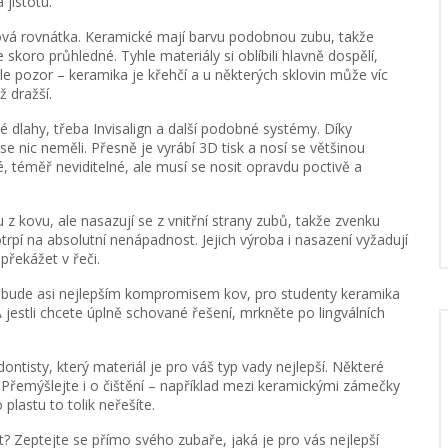
 jistotu.
rová rovnátka. Keramické mají barvu podobnou zubu, takže
 skoro průhledné. Tyhle materiály si oblíbili hlavně dospělí,
le pozor – keramika je křehčí a u některých sklovin může víc
ž dražší.
é dlahy, třeba Invisalign a další podobné systémy. Díky
e nic neměli. Přesně je vyrábí 3D tisk a nosí se většinou
é, téměř neviditelné, ale musí se nosit opravdu poctivě a
 kovu, ale nasazují se z vnitřní strany zubů, takže zvenku
otrpí na absolutní nenápadnost. Jejich výroba i nasazení vyžadují
řekážet v řeči.
ti bude asi nejlepším kompromisem kov, pro studenty keramika
 jestli chcete úplně schované řešení, mrkněte po lingválních
ontisty, který materiál je pro váš typ vady nejlepší. Některé
e. Přemýšlejte i o čištění – například mezi keramickými zámečky
plastu to tolik neřešíte.
? Zeptejte se přímo svého zubaře, jaká je pro vás nejlepší