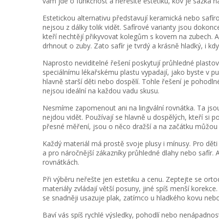
vám jde o funkčnost a neřešíte estetiku, kov je sázka na
Estetickou alternativu představují keramická nebo safí
nejsou z dálky tolik vidět. Safírové varianty jsou dokonce
kteří nechtějí přikyvovat kolegům s kovem na zubech. A
drhnout o zuby. Zato safír je tvrdý a krásně hladký, i kdy
Naprosto neviditelné řešení poskytují průhledné plastov
speciálnímu lékařskému plastu vypadají, jako byste v pus
hlavně starší děti nebo dospělí. Tohle řešení je pohodln
nejsou ideální na každou vadu skusu.
Nesmíme zapomenout ani na lingvální rovnátka. Ta jsou z
nejdou vidět. Používají se hlavně u dospělých, kteří si p
přesné měření, jsou o něco dražší a na začátku můžou p
Každý materiál má prostě svoje plusy i mínusy. Pro dě
a pro náročnější zákazníky průhledné dlahy nebo safír. A
rovnátkách.
Při výběru neřešte jen estetiku a cenu. Zeptejte se ortod
materiály zvládají větší posuny, jiné spíš menší korekc
se snadněji usazuje plak, zatímco u hladkého kovu nebo 
Baví vás spíš rychlé výsledky, pohodlí nebo nenápadnost