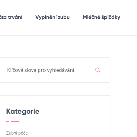
óza trvání
Vyplnění zubu
Mléčné špičáky
Kategorie
Zubní péče