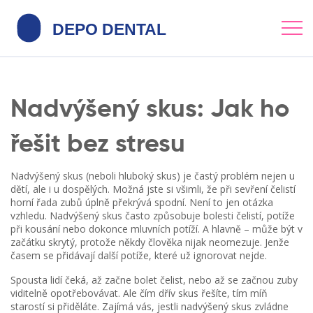
Nadvýšený skus: Jak ho
řešit bez stresu
Nadvýšený skus (neboli hluboký skus) je častý problém nejen u
dětí, ale i u dospělých. Možná jste si všimli, že při sevření čelistí
horní řada zubů úplně překrývá spodní. Není to jen otázka
vzhledu. Nadvýšený skus často způsobuje bolesti čelistí, potíže
při kousání nebo dokonce mluvních potíží. A hlavně – může být v
začátku skrytý, protože někdy člověka nijak neomezuje. Jenže
časem se přidávají další potíže, které už ignorovat nejde.
Spousta lidí čeká, až začne bolet čelist, nebo až se začnou zuby
viditelně opotřebovávat. Ale čím dřív skus řešíte, tím míň
starostí si přiděláte. Zajímá vás, jestli nadvýšený skus zvládne