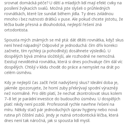
srovnat domácká péče? U dětí a mladých lidí mají efekt cviky na
posílení žvýkacích svalů. Možná jste slyšeli o průhledných
rovnátkách, které lze sundat během jídla. Ty dnes zvládnou
mnoho i bez nutnosti drátků v puse. Ale pokud chcete jistotu, že
léčba bude přesná a dlouhodobá, nejlepší řešení zná
ortodontista.
Spousta mých známých se mě ptá: dát dítěti rovnátka, když skus
není hned nápadný? Odpověď je jednoduchá: čím dřív korekci
začnete, tím rychleji (a pohodlněji) dosáhnete výsledků. U
dospělých bývá změna složitější, ale rozhodně ne nemožná.
Existují neviditelná rovnátka, která si dnes pochvaluje čím dál víc
dospělých. Chtějí v klidu chodit do práce a nemyslet na drát po
celém úsměvu.
Kdy je nejlepší čas začít řešit nadvýšený skus? Ideální doba je,
jakmile zpozorujete, že horní zuby překrývají spodní výrazněji
než normálně. Pro děti platí, že nechat zkontrolovat skus kolem
7–8 let je parádní investice do budoucího úsměvu. U dospělých
platí: nikdy není pozdě. Profesionál rychle navrhne řešení na
míru. Někdy stačí pár jednoduchých úprav hygieny nebo nová
rutina při čištění zubů. Jindy je nutná ortodontická léčba, která
dnes není tak náročná, jak si spousta lidí myslí.