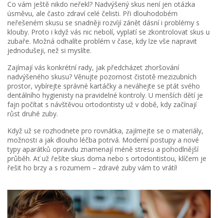
Co vám ještě nikdo neřekl? Nadvýšený skus není jen otázka
úsměvu, ale často zdraví celé čelisti. Při dlouhodobém
neřešeném skusu se snadněji rozvíjí zánět dásní i problémy s
klouby. Proto i když vás nic nebolí, vyplatí se zkontrolovat skus u
zubaře. Možná odhalíte problém v čase, kdy lze vše napravit
jednodušeji, než si myslíte.
Zajímají vás konkrétní rady, jak předcházet zhoršování
nadvýšeného skusu? Věnujte pozornost čistotě mezizubních
prostor, vybírejte správné kartáčky a neváhejte se ptát svého
dentálního hygienisty na pravidelné kontroly. U menších dětí je
fajn počítat s návštěvou ortodontisty už v době, kdy začínají
růst druhé zuby.
Když už se rozhodnete pro rovnátka, zajímejte se o materiály,
možnosti a jak dlouho léčba potrvá. Moderní postupy a nové
typy aparátků opravdu znamenají méně stresu a pohodlnější
průběh. Ať už řešíte skus doma nebo s ortodontistou, klíčem je
řešit ho brzy a s rozumem – zdravé zuby vám to vrátí!