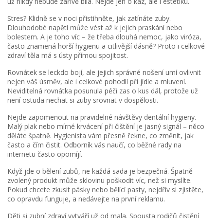
už nikdy nebude zářivě bílá. Nejde jen o kaz, ale i estetiku.
Stres? Klidně se v noci přistihněte, jak zatínáte zuby.
Dlouhodobé napětí může vést až k jejich praskání nebo
bolestem. A je toho víc – že třeba dlouhá nemoc, jako viróza,
často znamená horší hygienu a citlivější dásně? Proto i celkové
zdraví těla má s ústy přímou spojitost.
Rovnátek se leckdo bojí, ale jejich správné nošení umí ovlivnit
nejen váš úsměv, ale i celkové pohodlí při jídle a mluvení.
Neviditelná rovnátka posunula péči zas o kus dál, protože už
není ostuda nechat si zuby srovnat v dospělosti.
Nejde zapomenout na pravidelné návštěvy dentální hygieny.
Malý plak nebo mírné krvácení při čištění je jasný signál – něco
děláte špatně. Hygienista vám přesně řekne, co změnit, jak
často a čím čistit. Odborník vás naučí, co běžné rady na
internetu často opomíjí.
Když jde o bělení zubů, ne každá sada je bezpečná. Špatně
zvolený produkt může sklovinu poškodit víc, než si myslíte.
Pokud chcete zkusit pásky nebo bělící pasty, nejdřív si zjistěte,
co opravdu funguje, a nedávejte na první reklamu.
Děti si zubní zdraví vytváří už od mala. Spousta rodičů čistění