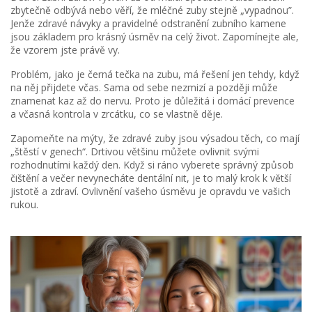
zbytečně odbývá nebo věří, že mléčné zuby stejně „vypadnou”.
Jenže zdravé návyky a pravidelné odstranění zubního kamene
jsou základem pro krásný úsměv na celý život. Zapomínejte ale,
že vzorem jste právě vy.
Problém, jako je černá tečka na zubu, má řešení jen tehdy, když
na něj přijdete včas. Sama od sebe nezmizí a později může
znamenat kaz až do nervu. Proto je důležitá i domácí prevence
a včasná kontrola v zrcátku, co se vlastně děje.
Zapomeňte na mýty, že zdravé zuby jsou výsadou těch, co mají
„štěstí v genech“. Drtivou většinu můžete ovlivnit svými
rozhodnutími každý den. Když si ráno vyberete správný způsob
čištění a večer nevynecháte dentální nit, je to malý krok k větší
jistotě a zdraví. Ovlivnění vašeho úsměvu je opravdu ve vašich
rukou.