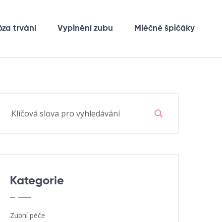
óza trvání
Vyplnění zubu
Mléčné špičáky
Kategorie
Zubní péče