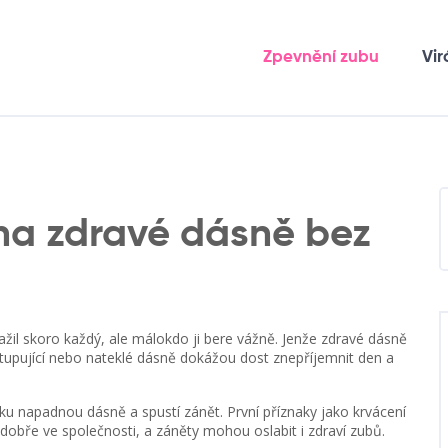
Zpevnění zubu
Vir
na zdravé dásně bez
 zažil skoro každý, ale málokdo ji bere vážně. Jenže zdravé dásně
stupující nebo nateklé dásně dokážou dost znepříjemnit den a
ku napadnou dásně a spustí zánět. První příznaky jako krvácení
se dobře ve společnosti, a záněty mohou oslabit i zdraví zubů.