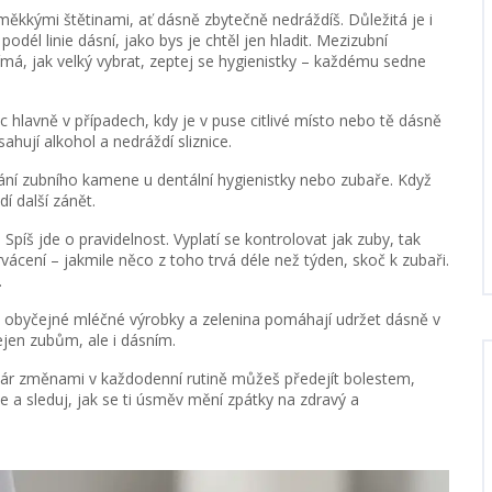
 měkkými štětinami, ať dásně zbytečně nedráždíš. Důležitá je i
odél linie dásní, jako bys je chtěl jen hladit. Mezizubní
ajímá, jak velký vybrat, zeptej se hygienistky – každému sedne
oc hlavně v případech, kdy je v puse citlivé místo nebo tě dásně
sahují alkohol a nedráždí sliznice.
ní zubního kamene u dentální hygienistky nebo zubaře. Když
í další zánět.
Spíš jde o pravidelnost. Vyplatí se kontrolovat jak zuby, tak
vácení – jakmile něco z toho trvá déle než týden, skoč k zubaři.
.
 obyčejné mléčné výrobky a zelenina pomáhají udržet dásně v
ejen zubům, ale i dásním.
 pár změnami v každodenní rutině můžeš předejít bolestem,
že a sleduj, jak se ti úsměv mění zpátky na zdravý a