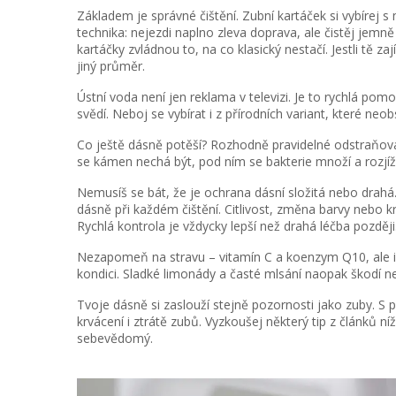
Základem je správné čištění. Zubní kartáček si vybírej s
technika: nejezdi naplno zleva doprava, ale čistěj jemně p
kartáčky zvládnou to, na co klasický nestačí. Jestli tě z
jiný průměr.
Ústní voda není jen reklama v televizi. Je to rychlá pom
svědí. Neboj se vybírat i z přírodních variant, které neob
Co ještě dásně potěší? Rozhodně pravidelné odstraňová
se kámen nechá být, pod ním se bakterie množí a rozjížd
Nemusíš se bát, že je ochrana dásní složitá nebo drahá. 
dásně při každém čištění. Citlivost, změna barvy nebo kr
Rychlá kontrola je vždycky lepší než drahá léčba později
Nezapomeň na stravu – vitamín C a koenzym Q10, ale i
kondici. Sladké limonády a časté mlsání naopak škodí n
Tvoje dásně si zaslouží stejně pozornosti jako zuby. S
krvácení i ztrátě zubů. Vyzkoušej některý tip z článků ní
sebevědomý.