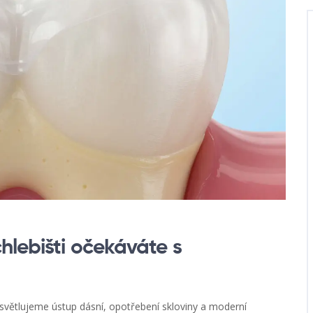
hlebišti očekáváte s
ysvětlujeme ústup dásní, opotřebení skloviny a moderní