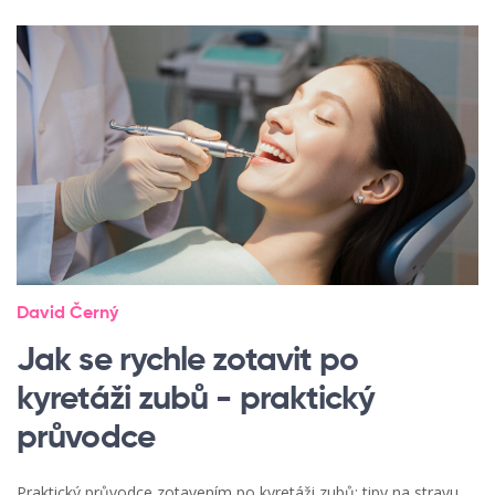
David Černý
Jak se rychle zotavit po
kyretáži zubů - praktický
průvodce
Praktický průvodce zotavením po kyretáži zubů: tipy na stravu,