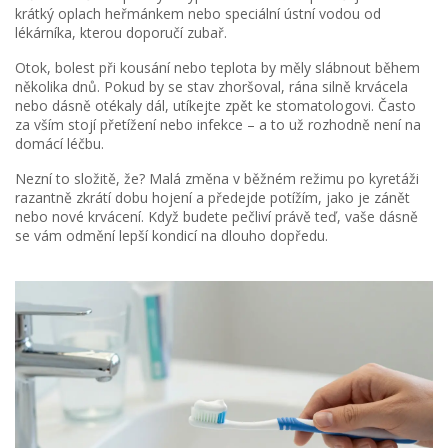
krátký oplach heřmánkem nebo speciální ústní vodou od
lékárníka, kterou doporučí zubař.
Otok, bolest při kousání nebo teplota by měly slábnout během
několika dnů. Pokud by se stav zhoršoval, rána silně krvácela
nebo dásně otékaly dál, utíkejte zpět ke stomatologovi. Často
za vším stojí přetížení nebo infekce – a to už rozhodně není na
domácí léčbu.
Nezní to složitě, že? Malá změna v běžném režimu po kyretáži
razantně zkrátí dobu hojení a předejde potížím, jako je zánět
nebo nové krvácení. Když budete pečliví právě teď, vaše dásně
se vám odmění lepší kondicí na dlouho dopředu.