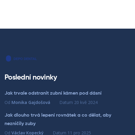
Poslední novinky
Jak trvale odstranit zubní kámen pod dásní
Od
Monika Gajdošová
Datum
20 kvě 2024
Jak dlouho trvá lepení rovnátek a co dělat, aby
nezničily zuby
Od
Václav Kopecký
Datum
11 pro 2025