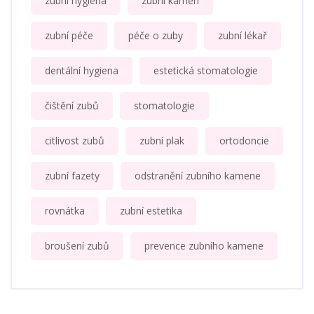
zubní hygiena
zubní kámen
zubní péče
péče o zuby
zubní lékař
dentální hygiena
estetická stomatologie
čištění zubů
stomatologie
citlivost zubů
zubní plak
ortodoncie
zubní fazety
odstranění zubního kamene
rovnátka
zubní estetika
broušení zubů
prevence zubního kamene