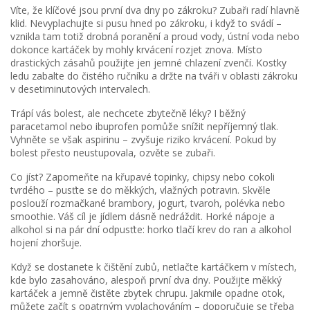
Víte, že klíčové jsou první dva dny po zákroku? Zubaři radí hlavně
klid. Nevyplachujte si pusu hned po zákroku, i když to svádí –
vznikla tam totiž drobná poranění a proud vody, ústní voda nebo
dokonce kartáček by mohly krvácení rozjet znova. Místo
drastických zásahů použijte jen jemné chlazení zvenčí. Kostky
ledu zabalte do čistého ručníku a držte na tváři v oblasti zákroku
v desetiminutových intervalech.
Trápí vás bolest, ale nechcete zbytečně léky? I běžný
paracetamol nebo ibuprofen pomůže snížit nepříjemný tlak.
Vyhněte se však aspirinu – zvyšuje riziko krvácení. Pokud by
bolest přesto neustupovala, ozvěte se zubaři.
Co jíst? Zapomeňte na křupavé topinky, chipsy nebo cokoli
tvrdého – pusťte se do měkkých, vlažných potravin. Skvěle
poslouží rozmačkané brambory, jogurt, tvaroh, polévka nebo
smoothie. Váš cíl je jídlem dásně nedráždit. Horké nápoje a
alkohol si na pár dní odpusťte: horko tlačí krev do ran a alkohol
hojení zhoršuje.
Když se dostanete k čištění zubů, netlačte kartáčkem v místech,
kde bylo zasahováno, alespoň první dva dny. Použijte měkký
kartáček a jemně čistěte zbytek chrupu. Jakmile opadne otok,
můžete začít s opatrným vyplachováním – doporučuje se třeba