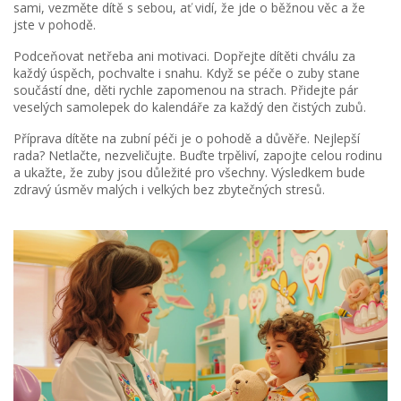
sami, vezměte dítě s sebou, ať vidí, že jde o běžnou věc a že
jste v pohodě.
Podceňovat netřeba ani motivaci. Dopřejte dítěti chválu za
každý úspěch, pochvalte i snahu. Když se péče o zuby stane
součástí dne, děti rychle zapomenou na strach. Přidejte pár
veselých samolepek do kalendáře za každý den čistých zubů.
Příprava dítěte na zubní péči je o pohodě a důvěře. Nejlepší
rada? Netlačte, nezveličujte. Buďte trpěliví, zapojte celou rodinu
a ukažte, že zuby jsou důležité pro všechny. Výsledkem bude
zdravý úsměv malých i velkých bez zbytečných stresů.