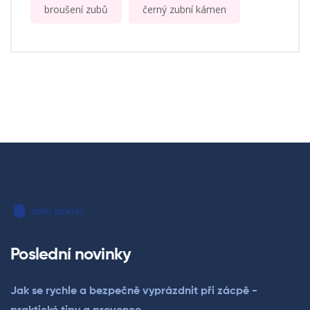
broušení zubů
černý zubní kámen
Poslední novinky
Jak se rychle a bezpečně vyprázdnit při zácpě -