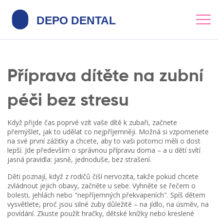
Příprava dítěte na zubní
péči bez stresu
Když přijde čas poprvé vzít vaše dítě k zubaři, začnete
přemýšlet, jak to udělat co nejpříjemněji. Možná si vzpomenete
na své první zážitky a chcete, aby to vaši potomci měli o dost
lepší. Jde především o správnou přípravu doma – a u dětí svítí
jasná pravidla: jasně, jednoduše, bez strašení.
Děti poznají, když z rodičů čiší nervozita, takže pokud chcete
zvládnout jejich obavy, začněte u sebe. Vyhněte se řečem o
bolesti, jehlách nebo "nepříjemných překvapeních". Spíš dětem
vysvětlete, proč jsou silné zuby důležité – na jídlo, na úsměv, na
povídání. Zkuste použít hračky, dětské knížky nebo kreslené