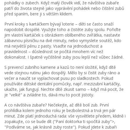
pohádky o zubech. Když malý člověk vidí, že návštěva zubaře
patří do života stejně jako vyprávění pohádek nebo čištění zubů
před spaním, bere ji s větším klidem.
První kroky s kartáčkem bývají loterie – děti se často snaží
napodobit dospělé. Využijte toho a čistěte zuby spolu. Pořiďte
jim vlastní kartáček s obrázkem oblíbeného zvířátka, nastavte
zábavnou písničku na dvě minuty, nebo vymyslete soutěž, kdo
má největší pěnu z pasty. Vsaďte na jednoduchost a
pravidelnost – důslednost se počítá mnohem víc než
dokonalost. I špatně vyčištěné zuby jsou lepší než vůbec žádné.
S prevencí zubního kamene a kazů to není složité, když dítě
vede stejnou rutinu jako dospělý. Mělo by si čistit zuby ráno a
večer a naučit se vyplachovat pusu po sladkostech. Pokud
používáte dětské dentální pomůcky, např. mezizubní kartáčky,
ukažte, jak fungují. Nechte dítě zkusit samo – když má pocit, že
je "velké" a zvládne to, dává mu to pocit jistoty.
A co návštěva zubaře? Nečekejte, až dítě bolí zub. První
prohlídka kolem jednoho roku je bezbolestná a trvá jen pár
minut. Zde platí jednoduchá rada: vše vysvětlete předem, klidně i
zopakujte, co se bude dít ("Paní doktorka ti spočítá zuby">,
"Podíváme se, jak krásně zuby roste"). Pokud jdete k zubaři