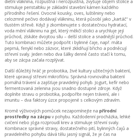
dietní vláknina
,
rozpustná i nerozpustná, zvyšuje objem stolice a
stimuluje peristaltiku
je základní stavební kámen každého
přírodního řešení. Ovocné kousky, oves, luštěniny nebo
celozrnné pečivo dodávají vlákninu, která působí jako „kartáč“ v
tlustém střevě. Když ji zkombinujete s dostatečnou
hydratací
,
voda mění vlákninu na gel, který měkčí stolici a urychluje její
průchod
, získáte dvojitou sílu – delší stolice a snadnější průchod.
Tuto kombinaci můžete podpořit i
bylinné čaje
,
např. máta
peprná, fenykl nebo zázvor, které zklidňují břicho a podněcují
střevní svaly
. Jeden nebo dva šálky denně často stačí k tomu,
aby se zácpa začala rozplývat.
Další důležitý hráč je
probiotika
,
živé kultury užitečných bakterií,
které upravují střevní mikroflóru
. Správná rovnováha bakterií
pomáhá trávení a zajišťuje pravidelný pohyb. Jogurt, kefír nebo
fermentovaná zelenina jsou snadno dostupné zdroje. Když
doplníte stravu o probiotika, podpoříte nejen trávení, ale i
imunitu – dva faktory úzce propojené s celkovým zdravím.
Kromě výživových pomůcek nezapomínejte na
přírodní
prostředky na zácpu
v pohybu. Každodenní procházka, lehké
cvičení nebo jóga rozproudí krev a stimuluje střevní svaly.
Kombinace správné stravy, dostatečného pití, bylinných čajů a
pravidelného pohybu dává tělu jasný signál, že je čas na