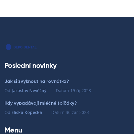
Poslední novinky
Jak si zvyknout na rovnátka?
Od
Jaroslav Nevěčný
Datum
19 říj 2023
Kdy vypadávají mléčné špičáky?
Od
Eliška Kopecká
Datum
30 zář 2023
Menu