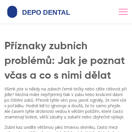
Příznaky zubních
problémů: Jak je poznat
včas a co s nimi dělat
Všimli jste si někdy na zubech černé tečky nebo cítíte citlivost při
jídle? Možná máte nepříjemný tlak v zubu nebo krvácení dásní
po čištění zubů. Přesně tyhle věci jsou jasné signály, že není vše
v pořádku. Hodně lidí to ignoruje a doufá, že to samo přejde.
Ale časem tyhle drobnosti vedou k větším potížím, které často
znamenají bolest, větší zásahy u zubaře nebo zbytečné výdaje.
Zubní kaz uvidíte většinou jako tmavou skvrnku, často mezi