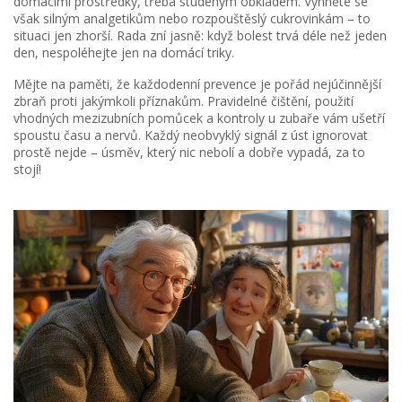
domácími prostředky, třeba studeným obkladem. Vyhněte se
však silným analgetikům nebo rozpouštěslý cukrovinkám – to
situaci jen zhorší. Rada zní jasně: když bolest trvá déle než jeden
den, nespoléhejte jen na domácí triky.
Mějte na paměti, že každodenní prevence je pořád nejúčinnější
zbraň proti jakýmkoli příznakům. Pravidelné čištění, použití
vhodných mezizubních pomůcek a kontroly u zubaře vám ušetří
spoustu času a nervů. Každý neobvyklý signál z úst ignorovat
prostě nejde – úsměv, který nic nebolí a dobře vypadá, za to
stojí!