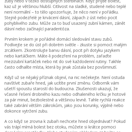
zuby nebo v těžko dostupných štěrbinách. Když přijde bolest,
kaz už je většinou hlubší. Citlivost na sladké, studené nebo teplé
není normální – to tělo upozorňuje, že něco není v pořádku.
Stejně podezřelé je krvácení dásní, zápach z úst nebo pocit
pohyblivého zubu. Může za to buď usazený zubní kámen, zánět
dásní nebo začínající paradentóza.
Prvním krokem je pořádné domácí sledování stavu zubů.
Podívejte se do úst při dobrém světle - zkuste si pomoct malým
zrcátkem. Zkontrolujte barvu dásní, pocit při dotyku jazykem
nebo kartáčkem. Máte-li podezření na problém, zařaďte
mezizubní kartáček nebo nit do své každodenní rutiny. Takhle
často odhalíte místa, která by jinak zůstala bez povšimnutí.
Když už se nějaký příznak objeví, na nic nečekejte. Není ostuda
navštívit zubaře hned, jak ucítíte první změnu. Odborník vám
ušetří spoustu starostí do budoucna. Zkušenosti ukazují, že
včasné řešení drobného kazu nebo odhaleného krčku je hotové
za pár minut, bezbolestně a většinou levně. Tahle rychlá reakce
také zabrání větším zákrokům, jako jsou korunky, výplně nebo
dokonce vytržení zubu.
A co když se zrovna k zubaři nechcete hned objednávat? Pokud
vás trápí mírná bolest bez otoku, můžete si krátce pomoci