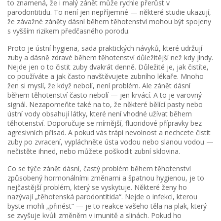
to znamená, že i malý zánět může rychle přerůst v
parodontitidu. To není jen nepříjemné — některé studie ukazují,
že závažné záněty dásní během těhotenství mohou být spojeny
s vyšším rizikem předčasného porodu.
Proto je
ústní hygiena
,
sada praktických návyků, které udržují
zuby a dásně zdravé
během těhotenství důležitější než kdy jindy.
Nejde jen o to čistit zuby dvakrát denně. Důležité je, jak čistíte,
co používáte a jak často navštěvujete zubního lékaře. Mnoho
žen si myslí, že když nebolí, není problém. Ale zánět dásní
během těhotenství často nebolí — jen krvácí. A to je varovný
signál. Nezapomeňte také na to, že některé bělící pasty nebo
ústní vody obsahují látky, které není vhodné užívat během
těhotenství. Doporučuje se mírnější, fluoridové přípravky bez
agresivních přísad. A pokud vás trápí nevolnost a nechcete čistit
zuby po zvracení, vypláchněte ústa vodou nebo slanou vodou —
nečistěte ihned, nebo můžete poškodit zubní sklovina.
Co se týče
zánět dásní
,
častý problém během těhotenství
způsobený hormonálními změnami a špatnou hygienou
, je to
nejčastější problém, který se vyskytuje. Některé ženy ho
nazývají „těhotenská parodontitida“. Nejde o infekci, kterou
byste mohli „přinést“ — je to reakce vašeho těla na plak, který
se zvyšuje kvůli změněm v imunitě a slinách. Pokud ho