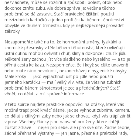
nezvládnete, může se rozšířit a způsobit i bolest, otok nebo
dokonce ztrátu zubu. Ale dobrá zpráva je: většina těchto
problémů se dá zastavit. Stačí pravidelné čištění, použití
mezizubních kartáčků a jedna profi čistka během těhotenství —
obvykle ve druhém trimestru, kdy je nejbezpečnější provádět
zákroky.
Nezapomeňte také na to, že
hormonální změny
,
fyzikální a
chemické přesmyky v těle během těhotenství, které ovlivňují i
ústní dutinu
mohou ovlivnit i chuť, sliny a dokonce i chuť k jídlu.
Některé ženy začnou jíst více sladkého nebo kyselého — a to je
přímá cesta ke kazu. Nezapomeňte, že i když se cítíte unaveně
nebo máte ráno nevolnost, nezanechávejte hygienické návyky.
Malé kroky — jako vypláchnutí úst po jídle nebo použití
jemného kartáčku — mají velký vliv. Víte, že většina zubních
problémů během těhotenství je zcela předchůdných? Stačí
vědět, co dělat, a mít správné informace.
V této sbírce najdete praktické odpovědi na otázky, které vás
možná trápí: proč krvácí dásně, jak se vyhnout zubnímu kameni,
co dělat s citlivými zuby nebo jak se chovat, když vás trápí zánět
v puse. Všechny články jsou napsané pro ženy, které chtějí
zůstat zdravé — nejen pro sebe, ale i pro své dítě. Žádné teorie,
žádné přehnané výstrahy — jen jasné, přesné a praktické rady,