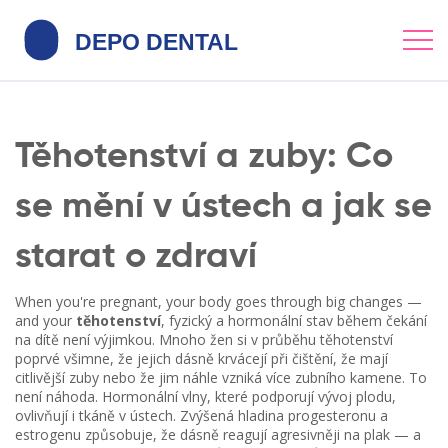
Těhotenství a zuby: Co
se mění v ústech a jak se
starat o zdraví
When you're pregnant, your body goes through big changes —
and your
těhotenství
,
fyzický a hormonální stav během čekání
na dítě
není výjimkou. Mnoho žen si v průběhu těhotenství
poprvé všimne, že jejich dásně krvácejí při čištění, že mají
citlivější zuby nebo že jim náhle vzniká více zubního kamene. To
není náhoda. Hormonální vlny, které podporují vývoj plodu,
ovlivňují i tkáně v ústech. Zvýšená hladina progesteronu a
estrogenu způsobuje, že dásně reagují agresivněji na plak — a