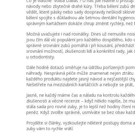
Co je vlastně “volba Dallas”? U nás jde hlavně o přístu
návody nebo zbytečně drahé kúry. Třeba bělení zubů d
vědět, které pásky nebo sady doopravdy neškodí sklov
bělení spojíte s důkladnou ale šetrnou dentální hygieno
správným kartáčkem dokáže chrup změnit rychleji, než b
Možná uvažujete i nad rovnátky. Dnes už nemusíte nosi
jsou čím dál víc populární pro každého dospělého, kdo c
správné srovnání zubů pomáhá i při kousání, předcház
srovnání možností, zkušenosti lidí a konkrétní rady, jak
u ortodontisty.
Dále hodně dotazů směřuje na údržbu pořízených pomůce
náhrady. Nesprávná péče může znamenat nejen ztrátu úči
každého produktu najdete jasný návod a nejčastější chyby
Nešetřete na mezizubních kartáčcích a nebojte se ptát,
Jasně, ne každý máme čas a náladu na kontrolu každého p
zkušenosti a věcné recenze – když někdo napíše, že mu
stála sada pro rovné zuby, je to lepší než hodiny čtení 
peněz. Když zvolíte správně, usmíváte se bez obav každ
Projděte si články, vyzkoušejte některé postupy doma a k
zuby vám to rychle vrátí.