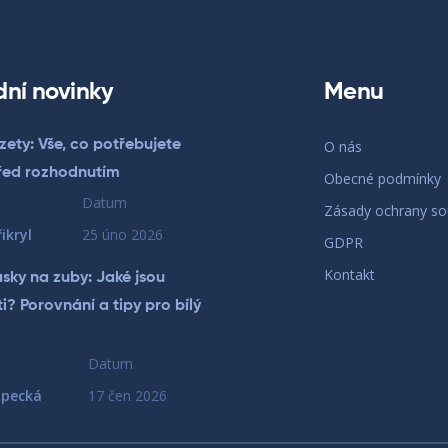
dní novinky
Menu
zety: Vše, co potřebujete
O nás
řed rozhodnutím
Obecné podmínky
Datum
Zásady ochrany s
ikryl
25 úno 2026
GDPR
Kontakt
ásky na zuby: Jaké jsou
? Porovnání a tipy pro bílý
Datum
opecká
17 čen 2026