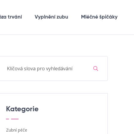
óza trvání
Vyplnění zubu
Mléčné špičáky
Kategorie
Zubní péče