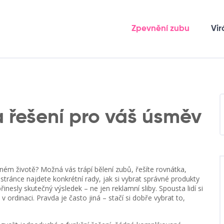
Zpevnění zubu
Vir
a řešení pro váš úsměv
ém životě? Možná vás trápí bělení zubů, řešíte rovnátka,
stránce najdete konkrétní rady, jak si vybrat správné produkty
nesly skutečný výsledek – ne jen reklamní sliby. Spousta lidí si
 v ordinaci. Pravda je často jiná – stačí si dobře vybrat to,