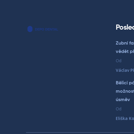
Posle
Zubní fa
vědět p
Od
Václav Př
Bělicí p
možnosti
úsměv
Od
Eliška K