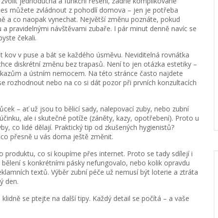
p: zvolit jednoduchá a funkční řešení, žádné komplikované
nes můžete zvládnout z pohodlí domova – jen je potřeba
ině a co naopak vynechat. Největší změnu poznáte, pokud
u a pravidelnými návštěvami zubaře. I pár minut denně navíc se
yste čekali.
t kov v puse a bát se každého úsměvu. Neviditelná rovnátka
hce diskrétní změnu bez trapasů. Není to jen otázka estetiky –
í kazům a ústním nemocem. Na této stránce často najdete
 se rozhodnout nebo na co si dát pozor při prvních konzultacích
k – ať už jsou to bělicí sady, nalepovací zuby, nebo zubní
nku, ale i skutečné potíže (záněty, kazy, opotřebení). Proto u
, co lidé dělají. Praktický tip od zkušených hygienistů?
 co přesně u vás doma ještě změnit.
roduktu, co si koupíme přes internet. Proto se tady sdílejí i
 bělení s konkrétními pásky nefungovalo, nebo kolik opravdu
reklamních textů. Výběr zubní péče už nemusí být loterie a ztráta
ý den.
lidně se ptejte na další tipy. Každý detail se počítá – a vaše