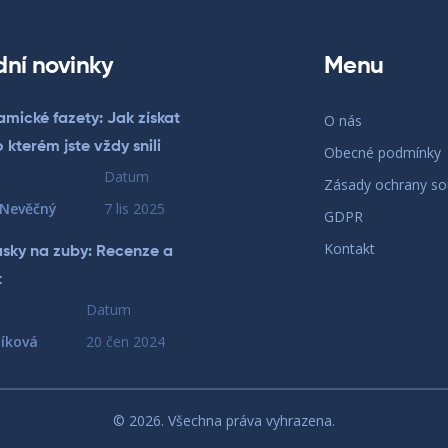
dní novinky
Menu
mické fazety: Jak získat
O nás
 kterém jste vždy snili
Obecné podmínky
Datum
Zásady ochrany s
 Nevěčný
7 lis 2025
GDPR
Kontakt
ásky na zuby: Recenze a
t
Datum
íková
20 čen 2024
© 2026. Všechna práva vyhrazena.