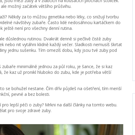
á, jsou mezi zuby a v žlábcích na kousacích plochách stoliček.
, ale možný začátek většího průšvihu.
snaží? Někdy za to můžou genetika nebo léky, co snižují tvorbu
ravidelné návštěvy zubaře. Často lidé nedosáhnou kartáčkem do
 ještě není pro všechny denní rutina.
le důslednou rutinou. Dvakrát denně si pečlivě čistě zuby
 nebo nit vytáhni klidně každý večer. Sladkosti nemusíš škrtat
hodiny jednu sušenku. Tím omezíš dobu, kdy jsou tvé zuby pod
 zubaře minimálně jednou za půl roku, je šance, že si kaz
á, že kaz už pronikl hluboko do zubu, kde je potřeba větší
to se bohužel nestane. Čím dřív půjdeš na ošetření, tím menší
nkční, pevné a bez bolesti.
í pro lepší péči o zuby? Mrkni na další články na tomto webu.
ělat pro svoje zdravé zuby.