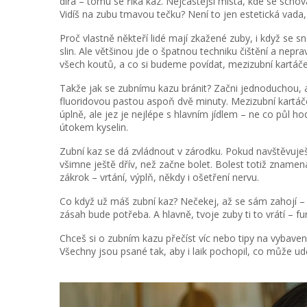
díra – tomu se říká kaz. Nejčastější místa, kde se schov
Vidíš na zubu tmavou tečku? Není to jen estetická vada
Proč vlastně někteří lidé mají zkažené zuby, i když se 
slin. Ale většinou jde o špatnou techniku čištění a nep
všech koutů, a co si budeme povídat, mezizubní kartáček
Takže jak se zubnímu kazu bránit? Začni jednoduchou, a
fluoridovou pastou aspoň dvě minuty. Mezizubní kartáček
úplně, ale jez je nejlépe s hlavním jídlem – ne co půl 
útokem kyselin.
Zubní kaz se dá zvládnout v zárodku. Pokud navštěvuješ
všimne ještě dřív, než začne bolet. Bolest totiž znamen
zákrok – vrtání, výplň, někdy i ošetření nervu.
Co když už máš zubní kaz? Nečekej, až se sám zahojí – 
zásah bude potřeba. A hlavně, tvoje zuby ti to vrátí – fu
Chceš si o zubním kazu přečíst víc nebo tipy na vybaven
Všechny jsou psané tak, aby i laik pochopil, co může ud