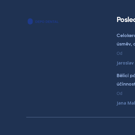
Posle
Celokera
úsměv, o
Od
Jaroslav
Bělicí p
účinnos
Od
Jana Mal