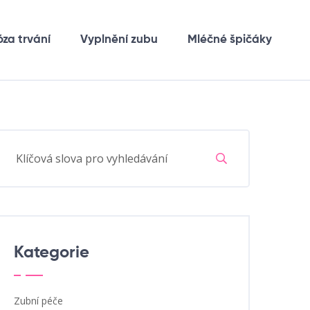
óza trvání
Vyplnění zubu
Mléčné špičáky
Kategorie
Zubní péče