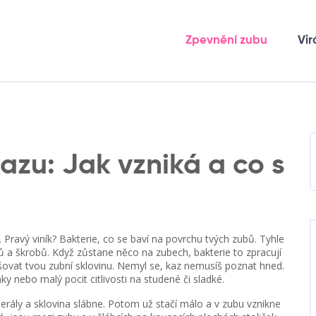
Zpevnění zubu
Vir
azu: Jak vzniká a co s
 Pravý viník? Bakterie, co se baví na povrchu tvých zubů. Tyhle
rů a škrobů. Když zůstane něco na zubech, bakterie to zpracují
ušovat tvou zubní sklovinu. Nemyl se, kaz nemusíš poznat hned.
y nebo malý pocit citlivosti na studené či sladké.
inerály a sklovina slábne. Potom už stačí málo a v zubu vznikne