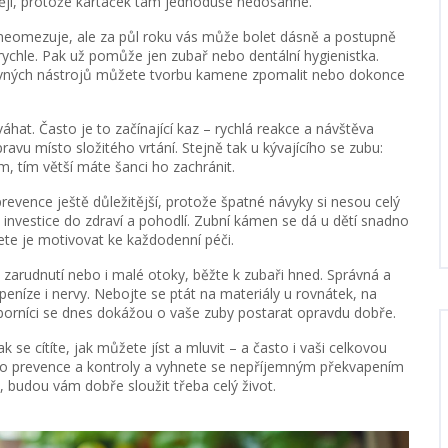
stěji, protože kartáček tam jednoduše nedosáhne.
 neomezuje, ale za půl roku vás může bolet dásně a postupně
u rychle. Pak už pomůže jen zubař nebo dentální hygienistka.
ávných nástrojů můžete tvorbu kamene zpomalit nebo dokonce
áhat. Často je to začínající kaz – rychlá reakce a návštěva
u místo složitého vrtání. Stejně tak u kývajícího se zubu:
m, tím větší máte šanci ho zachránit.
revence ještě důležitější, protože špatné návyky si nesou celý
le investice do zdraví a pohodlí. Zubní kámen se dá u dětí snadno
ete je motivovat ke každodenní péči.
zarudnutí nebo i malé otoky, běžte k zubaři hned. Správná a
eníze i nervy. Nebojte se ptát na materiály u rovnátek, na
borníci se dnes dokážou o vaše zuby postarat opravdu dobře.
k se cítíte, jak můžete jíst a mluvit – a často i vaši celkovou
 do prevence a kontroly a vyhnete se nepříjemným překvapením
, budou vám dobře sloužit třeba celý život.