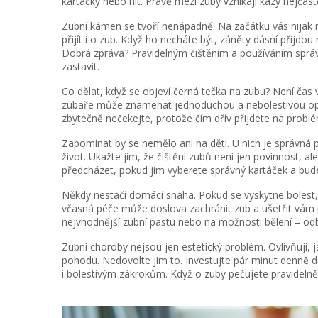
kartáčky nebo nit. Právě mezi zuby vznikají kazy nejča
Zubní kámen se tvoří nenápadně. Na začátku vás nijak
přijít i o zub. Když ho necháte být, záněty dásní přijdo
Dobrá zpráva? Pravidelným čištěním a používáním spr
zastavit.
Co dělat, když se objeví černá tečka na zubu? Není čas v
zubaře může znamenat jednoduchou a nebolestivou oprav
zbytečně nečekejte, protože čím dřív přijdete na problé
Zapomínat by se nemělo ani na děti. U nich je správná p
život. Ukažte jim, že čištění zubů není jen povinnost, a
předcházet, pokud jim vyberete správný kartáček a bud
Někdy nestačí domácí snaha. Pokud se vyskytne bolest, 
včasná péče může doslova zachránit zub a ušetřit vám p
nejvhodnější zubní pastu nebo na možnosti bělení – od
Zubní choroby nejsou jen estetický problém. Ovlivňují, ja
pohodu. Nedovolte jim to. Investujte pár minut denně
i bolestivým zákrokům. Když o zuby pečujete pravidelně