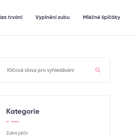
óza trvání
Vyplnění zubu
Mléčné špičáky
Kategorie
Zubní péče