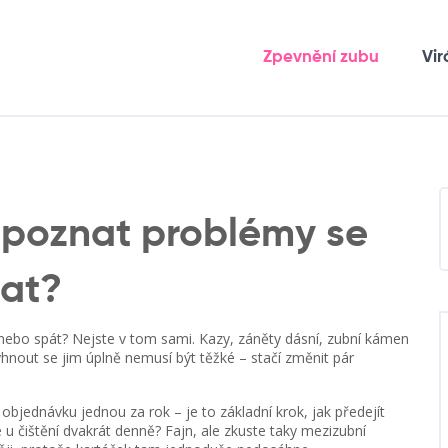
Zpevnění zubu
Vir
 poznat problémy se
lat?
t nebo spát? Nejste v tom sami. Kazy, záněty dásní, zubní kámen
Vyhnout se jim úplně nemusí být těžké – stačí změnit pár
objednávku jednou za rok – je to základní krok, jak předejít
u čištění dvakrát denně? Fajn, ale zkuste taky mezizubní