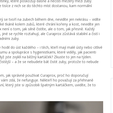
tinky, které poškozují dásně a nečistí mezery mezi zuby.
le tisíce z nich se do těchto míst dostanou, kam normální
terý se tvoří na zubech během dne
, nevidíte jen nekrásu – vidíte
ké tkáně kolem zubů, které chrání kořeny a kost
, nevidíte jen
x není o tom, jak silně čistíte, ale o tom, jak přesně. Každý
 jiné se rychle roztahují, ale Curaprox zůstává stabilní a čistí i
adními zuby.
 hodil do úst každého – i těch, kteří mají malé ústy nebo citlivé
kumu a spolupráce s hygienistkami, které viděly, jak pacienti
dyž jste zvyklí na běžný kartáček? Zkuste to jen na týden.
 čistější – a že se nebudete bát čistit zuby, protože to nebude
tom, jak správně používat Curaprox, proč ho doporučují
 se vám zdá, že nefunguje. Někteří ho považují za přehnaně
sní, který jste si způsobili špatným kartáčkem, uvidíte, že to