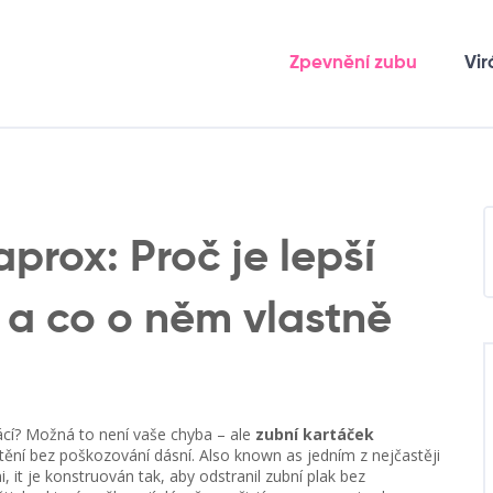
Zpevnění zubu
Vir
prox: Proč je lepší
 a co o něm vlastně
vácí? Možná to není vaše chyba – ale
zubní kartáček
štění bez poškozování dásní
. Also known as
jedním z nejčastěji
i
, it
je konstruován tak, aby odstranil zubní plak bez