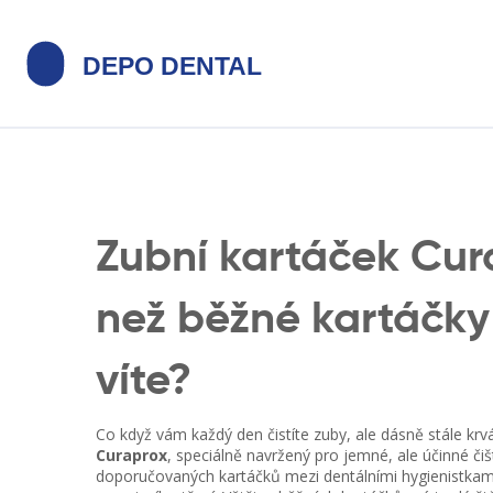
Zubní kartáček Cura
než běžné kartáčky
víte?
Co když vám každý den čistíte zuby, ale dásně stále kr
Curaprox
,
speciálně navržený pro jemné, ale účinné či
doporučovaných kartáčků mezi dentálními hygienistkam