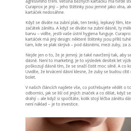
agresivního tření
.
Většina běžných kartáčků má tvrdé ště
Curaprox je jiný – jeho štětinky jsou jemné jako vlna, a
kartáček nedosáhne.
Když se díváte na
zubní plak
,
ten tenký, lepkavý film, k
začátek zánětu. A když se díváte na
zubní dásně
,
ty měk
barvu – vidíte, jestli vaše ústní hygiena funguje. Curapro
kartáček má jiný design: některé štětinky jsou příliš tuhé,
tam, kde se plak skrývá – pod dásněmi, mezi zuby, za z
Nejde jen o to, že je jemný. Je také navržený tak, aby se
dásně. Není to marketing. Je to výsledek desítek let výz
poškozují dásně tím, že se snaží čistit moc silně. A co k
Uvidíte, že krvácení dásní klesne, že zuby se budou cítit
bolet.
V našich článcích najdete vše, co potřebujete vědět o 
odborníci, jak se liší od jiných značek a co dělat, když
drahý – ale když si spočítáte, kolik stojí léčba zánětu dá
není náklad – je to investice.