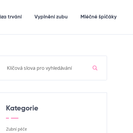
óza trvání
Vyplnění zubu
Mléčné špičáky
Kategorie
Zubní péče