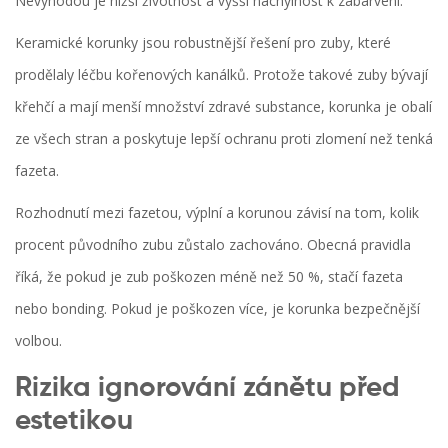
Nevýhodou je nižší životnost a vyšší náchylnost k zabarvení.
Keramické korunky
jsou robustnější řešení pro zuby, které
prodělaly léčbu kořenových kanálků. Protože takové zuby bývají
křehčí a mají menší množství zdravé substance, korunka je obalí
ze všech stran a poskytuje lepší ochranu proti zlomení než tenká
fazeta.
Rozhodnutí mezi fazetou, výplní a korunou závisí na tom, kolik
procent původního zubu zůstalo zachováno. Obecná pravidla
říká, že pokud je zub poškozen méně než 50 %, stačí fazeta
nebo bonding. Pokud je poškozen více, je korunka bezpečnější
volbou.
Rizika ignorování zánětu před
estetikou