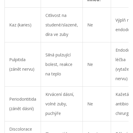
Citlivost na
Výplň ne
Kaz (karies)
studené/slazené,
Ne
endodon
díra ve zuby
Endodont
Silná pulzující
Pulpitida
léčba
bolest, reakce
Ne
(zánět nervu)
(vytažení
na teplo
nervu)
Krvácení dásní,
Kažetáž,
Periodontitida
volné zuby,
Ne
antibioti
(zánět dásní)
puchýře
chirurgie
Discolorace