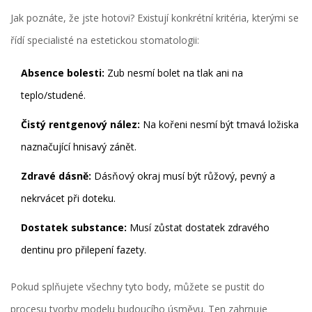
Jak poznáte, že jste hotovi? Existují konkrétní kritéria, kterými se
řídí specialisté na estetickou stomatologii:
Absence bolesti:
Zub nesmí bolet na tlak ani na
teplo/studené.
Čistý rentgenový nález:
Na kořeni nesmí být tmavá ložiska
naznačující hnisavý zánět.
Zdravé dásně:
Dásňový okraj musí být růžový, pevný a
nekrvácet při doteku.
Dostatek substance:
Musí zůstat dostatek zdravého
dentinu pro přilepení fazety.
Pokud splňujete všechny tyto body, můžete se pustit do
procesu tvorby modelu budoucího úsměvu. Ten zahrnuje