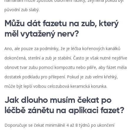
namáhání může způsobit odlomení fazety, zejména pokud byl
původní zub slabý.
Můžu dát fazetu na zub, který
měl vytažený nerv?
Ano, ale pouze za podmínky, že je léčba kořenových kanálků
dokončená, sterilní a zub je stabilní. Často je však nutné nejdříve
obnovit tvar zubu pomocí kompozitu nebo pilíře, aby fázet měla
dostatek podkladu pro přilepení. Pokud je zub velmi křehký,
může být lepší volbou celozubová keramická korunka.
Jak dlouho musím čekat po
léčbě zánětu na aplikaci fazet?
Doporučuje se čekat minimálně 4 až 8 týdnů po ukončení