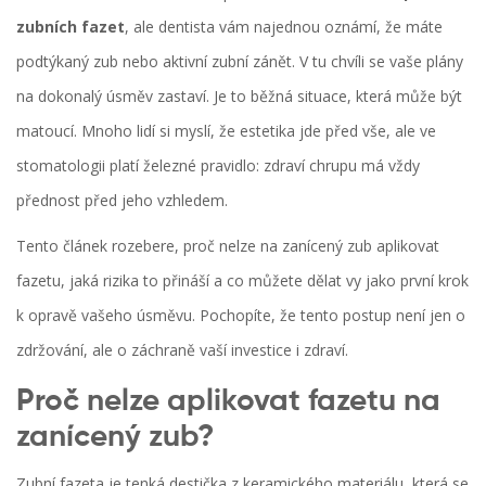
zubních fazet
, ale dentista vám najednou oznámí, že máte
podtýkaný zub nebo aktivní
zubní zánět
. V tu chvíli se vaše plány
na dokonalý úsměv zastaví. Je to běžná situace, která může být
matoucí. Mnoho lidí si myslí, že estetika jde před vše, ale ve
stomatologii platí železné pravidlo: zdraví chrupu má vždy
přednost před jeho vzhledem.
Tento článek rozebere, proč nelze na zanícený zub aplikovat
fazetu, jaká rizika to přináší a co můžete dělat vy jako první krok
k opravě vašeho úsměvu. Pochopíte, že tento postup není jen o
zdržování, ale o záchraně vaší investice i zdraví.
Proč nelze aplikovat fazetu na
zanícený zub?
Zubní fazeta
je tenká destička z keramického materiálu, která se