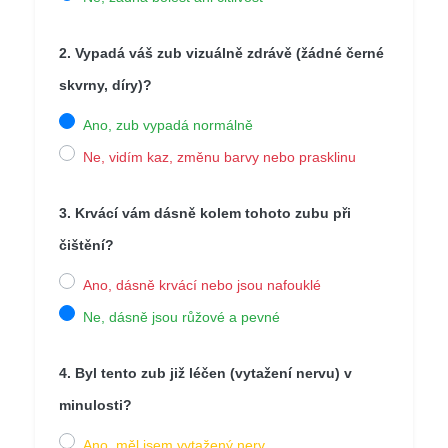
2. Vypadá váš zub vizuálně zdrávě (žádné černé
skvrny, díry)?
Ano, zub vypadá normálně
Ne, vidím kaz, změnu barvy nebo prasklinu
3. Krvácí vám dásně kolem tohoto zubu při
čištění?
Ano, dásně krvácí nebo jsou nafouklé
Ne, dásně jsou růžové a pevné
4. Byl tento zub již léčen (vytažení nervu) v
minulosti?
Ano, měl jsem vytažený nerv