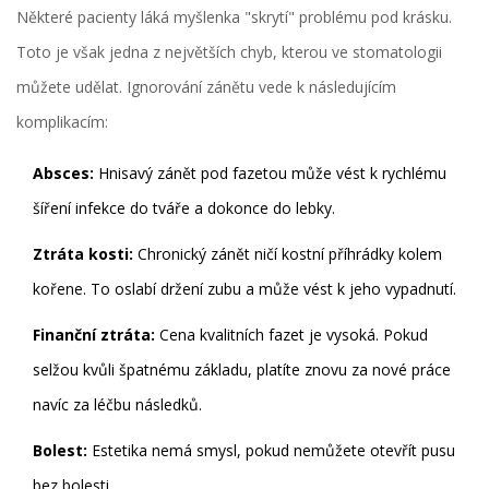
Některé pacienty láká myšlenka "skrytí" problému pod krásku.
Toto je však jedna z největších chyb, kterou ve stomatologii
můžete udělat. Ignorování zánětu vede k následujícím
komplikacím:
Absces:
Hnisavý zánět pod fazetou může vést k rychlému
šíření infekce do tváře a dokonce do lebky.
Ztráta kosti:
Chronický zánět ničí kostní příhrádky kolem
kořene. To oslabí držení zubu a může vést k jeho vypadnutí.
Finanční ztráta:
Cena kvalitních fazet je vysoká. Pokud
selžou kvůli špatnému základu, platíte znovu za nové práce
navíc za léčbu následků.
Bolest:
Estetika nemá smysl, pokud nemůžete otevřít pusu
bez bolesti.