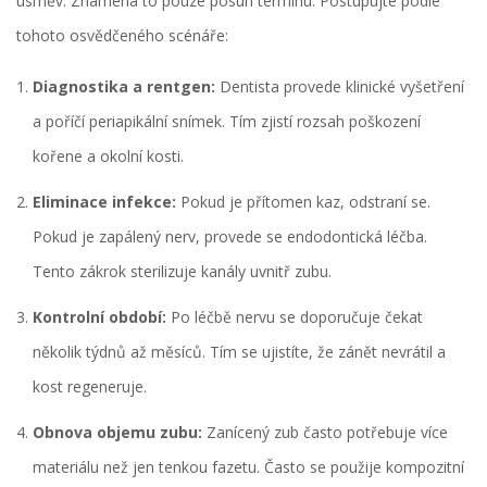
úsměv. Znamená to pouze posun termínu. Postupujte podle
tohoto osvědčeného scénáře:
Diagnostika a rentgen:
Dentista provede klinické vyšetření
a poříčí periapikální snímek. Tím zjistí rozsah poškození
kořene a okolní kosti.
Eliminace infekce:
Pokud je přítomen kaz, odstraní se.
Pokud je zapálený nerv, provede se
endodontická léčba
.
Tento zákrok sterilizuje kanály uvnitř zubu.
Kontrolní období:
Po léčbě nervu se doporučuje čekat
několik týdnů až měsíců. Tím se ujistíte, že zánět nevrátil a
kost regeneruje.
Obnova objemu zubu:
Zanícený zub často potřebuje více
materiálu než jen tenkou fazetu. Často se použije
kompozitní