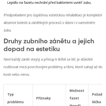
Lepidlo na fazetu nechrání před bakteriemi uvnitř zubu.
Předpokladem pro úspěšnou estetickou rehabilitaci je kompletní
absence bolesti a zánětlivých procesů v dásni i v samotném
zubu.
Druhy zubního zánětu a jejich
dopad na estetiku
Není každý zánět stejný a přístup k léčbě se liší. Je důležité
rozlišovat mezi povrchovými problémy a těmi, které sahají až do
kosti nebo nervu.
Možnost
Typ
Požado
Příznaky
fazet
problému
léčba
ihned?