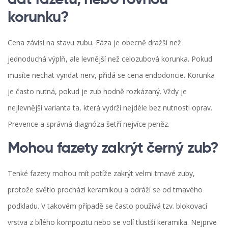
dát fazetu, nebo rovnou
korunku?
Cena závisí na stavu zubu. Fáza je obecně dražší než
jednoduchá výplň, ale levnější než celozubová korunka. Pokud
musíte nechat vyndat nerv, přidá se cena endodoncie. Korunka
je často nutná, pokud je zub hodně rozkázaný. Vždy je
nejlevnější varianta ta, která vydrží nejdéle bez nutnosti oprav.
Prevence a správná diagnóza šetří nejvíce peněz.
Mohou fazety zakrýt černý zub?
Tenké fazety mohou mít potíže zakrýt velmi tmavé zuby,
protože světlo prochází keramikou a odráží se od tmavého
podkladu. V takovém případě se často používá tzv. blokovací
vrstva z bílého kompozitu nebo se volí tlustší keramika. Nejprve