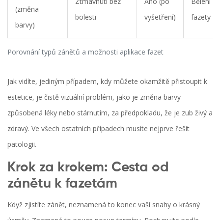
Ztmavnutí bez
Ano (po
Bělení n
(změna
bolesti
vyšetření)
fazety
barvy)
Porovnání typů zánětů a možnosti aplikace fazet
Jak vidíte, jediným případem, kdy můžete okamžitě přistoupit k
estetice, je čistě vizuální problém, jako je změna barvy
způsobená léky nebo stárnutím, za předpokladu, že je zub živý a
zdravý. Ve všech ostatních případech musíte nejprve řešit
patologii.
Krok za krokem: Cesta od
zánětu k fazetám
Když zjistíte zánět, neznamená to konec vaší snahy o krásný