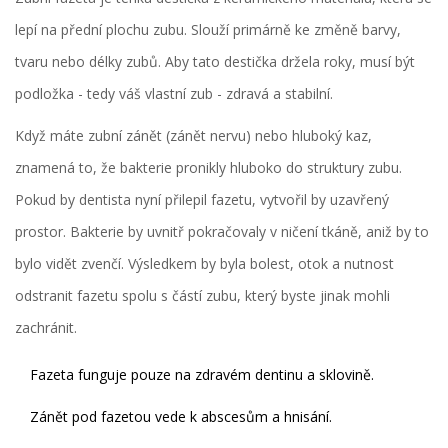
lepí na přední plochu zubu. Slouží primárně ke změně barvy,
tvaru nebo délky zubů. Aby tato destička držela roky, musí být
podložka - tedy váš vlastní zub - zdravá a stabilní.
Když máte
zubní zánět
(zánět nervu) nebo hluboký kaz,
znamená to, že bakterie pronikly hluboko do struktury zubu.
Pokud by dentista nyní přilepil fazetu, vytvořil by uzavřený
prostor. Bakterie by uvnitř pokračovaly v ničení tkáně, aniž by to
bylo vidět zvenčí. Výsledkem by byla bolest, otok a nutnost
odstranit fazetu spolu s částí zubu, který byste jinak mohli
zachránit.
Fazeta funguje pouze na zdravém dentinu a sklovině.
Zánět pod fazetou vede k abscesům a hnisání.