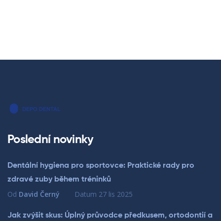
Poslední novinky
Dentální hygiena pro sportovce: Praktické rady pro
zdravé zuby během tréninků
Od
David Černý
Datum
27 lis 2025
Jak zvýšit skus: Úplný průvodce předkusem, ortodontií a