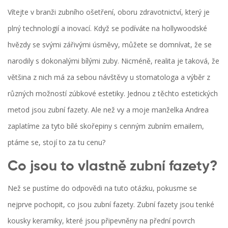
Vítejte v branži zubního ošetření, oboru zdravotnictví, který je
plný technologií a inovací. Když se podíváte na hollywoodské
hvězdy se svými zářivými úsměvy, můžete se domnívat, že se
narodily s dokonalými bílými zuby. Nicméně, realita je taková, že
většina z nich má za sebou návštěvy u stomatologa a výběr z
různých možností zúbkové estetiky. Jednou z těchto estetických
metod jsou zubní fazety. Ale než vy a moje manželka Andrea
zaplatíme za tyto bílé skořepiny s cenným zubním emailem,
ptáme se, stojí to za tu cenu?
Co jsou to vlastně zubní fazety?
Než se pustíme do odpovědi na tuto otázku, pokusme se
nejprve pochopit, co jsou zubní fazety. Zubní fazety jsou tenké
kousky keramiky, které jsou připevněny na přední povrch