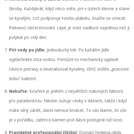
škroby. Každýkrát, když něco sníte, pH v ústech klesne a stane
se kyselým, což podporuje tvorbu plaketu. Snažte se omezit
frekvenci občerstvování. Lépe je sníst sladkost najednou než ji
polykat po celý den.
Pití vody po jídle:
Jednoduchý trik. Po každém jídle
vypláchněte ústa vodou. Pomůže to mechanicky vyplavit
částice potravy a neutralizovat kyseliny, čímž snížíte „pracovní
dobu“ bakterií.
Nekuřte:
Kouření je jedním z největších rizikových faktorů
pro paradontózu. Nikotin zužuje cévky v dásních, takže i když
máte silný zánět, dásni nemusí krvácet. To vás klame, že vše
je v pořádku, zatímco kámen pod dásní postupně ničí kost.
Pravidelné profesionální čištění:
Domácí hygiena nikdy