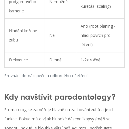
podgumového
Nemožné
kuretáž, scaling)
kamene
Ano (root planing -
Hladění kořene
Ne
hladí povrch pro
zubu
léčení)
Frekvence
Denně
1-2x ročně
Srovnání domácí péče a odborného ošetření
Kdy navštívit parodontology?
Stomatolog se zaměřuje hlavně na zachování zubů a jejich
funkce. Pokud máte však hluboké dásenní kapsy (měří se
sondou, pokud je hloubka větší než 4-5 mm), potřebujete