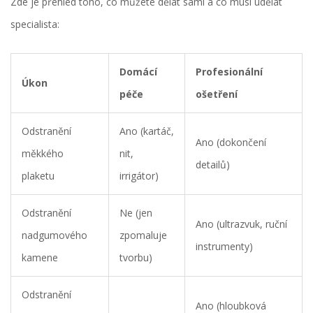
Zde je přehled toho, co můžete dělat sami a co musí udělat
specialista:
Domácí
Profesionální
Úkon
péče
ošetření
Odstranění
Ano (kartáč,
Ano (dokončení
měkkého
nit,
detailů)
plaketu
irrigátor)
Odstranění
Ne (jen
Ano (ultrazvuk, ruční
nadgumového
zpomaluje
instrumenty)
kamene
tvorbu)
Odstranění
Ano (hloubková