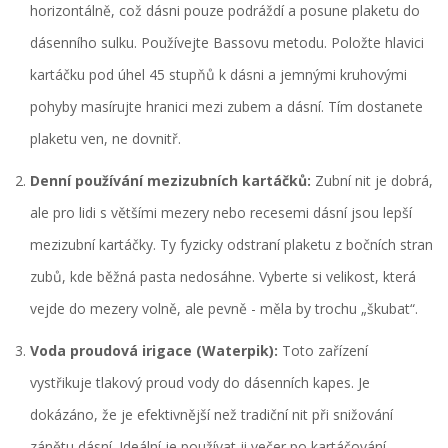
horizontálně, což dásni pouze podráždí a posune plaketu do
dásenního sulku. Používejte
Bassovu metodu
. Položte hlavici
kartáčku pod úhel 45 stupňů k dásni a jemnými kruhovými
pohyby masírujte hranici mezi zubem a dásní. Tím dostanete
plaketu ven, ne dovnitř.
Denní používání mezizubních kartáčků:
Zubní nit je dobrá,
ale pro lidi s většími mezery nebo recesemi dásní jsou lepší
mezizubní kartáčky. Ty fyzicky odstraní plaketu z bočních stran
zubů, kde běžná pasta nedosáhne. Vyberte si velikost, která
vejde do mezery volně, ale pevně - měla by trochu „škubat“.
Voda proudová irigace (Waterpik):
Toto zařízení
vystřikuje tlakový proud vody do dásenních kapes. Je
dokázáno, že je efektivnější než tradiční nit při snižování
zánětu dásní. Ideální je používat ji večer po kartáčování.