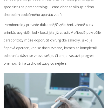
specialistu na
paradontologii
. Tento obor se věnuje přímo
chorobám podpůrného aparátu zubů.
Parodontolog provede důkladnější vyšetření, včetně RTG
snímků, aby viděl, kolik kosti jste již ztratili. V případě pokročilé
paradontózy může doporučit chirurgické zákroky, jako je
flapová operace, kde se dásni zvedne, kámen se kompletně
odstraní a dásni se znovu sešije. Cílem je zastavit progresi
onemocnění a zachovat zuby co nejdéle.