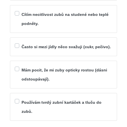
Cítím necitlivost zubů na studené nebo teplé
podněty.
Často si mezi jídly něco svažuji (cukr, pečivo).
Mám pocit, že mi zuby opticky rostou (dásni
odstoupávají).
Používám tvrdý zubní kartáček a tluču do
zubů.