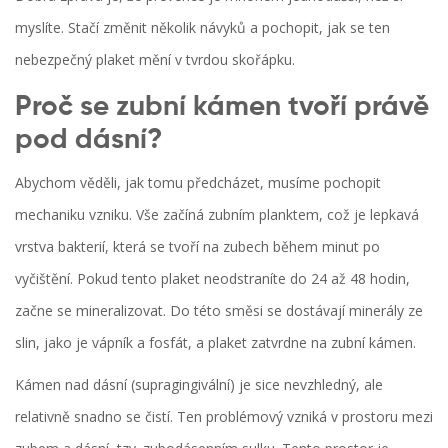
myslíte. Stačí změnit několik návyků a pochopit, jak se ten
nebezpečný plaket mění v tvrdou skořápku.
Proč se zubní kámen tvoří právě
pod dásní?
Abychom věděli, jak tomu předcházet, musíme pochopit
mechaniku vzniku. Vše začíná
zubním planktem
, což je lepkavá
vrstva bakterií, která se tvoří na zubech během minut po
vyčištění. Pokud tento plaket neodstraníte do 24 až 48 hodin,
začne se mineralizovat. Do této směsi se dostávají minerály ze
slin, jako je vápník a fosfát, a plaket zatvrdne na
zubní kámen
.
Kámen nad dásní (supragingivální) je sice nevzhledný, ale
relativně snadno se čistí. Ten problémový vzniká v prostoru mezi