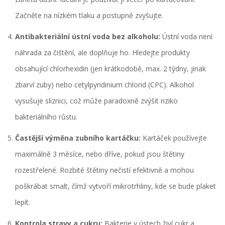
Začněte na nízkém tlaku a postupně zvyšujte.
Antibakteriální ústní voda bez alkoholu:
Ústní voda není
náhrada za čištění, ale doplňuje ho. Hledejte produkty
obsahující
chlorhexidin
(jen krátkodobě, max. 2 týdny, jinak
zbarví zuby) nebo
cetylpyridinium chlorid (CPC)
. Alkohol
vysušuje sliznici, což může paradoxně zvýšit riziko
bakteriálního růstu.
Častější výměna zubního kartáčku:
Kartáček používejte
maximálně 3 měsíce, nebo dříve, pokud jsou štětiny
rozestřelené. Rozbité štětiny nečistí efektivně a mohou
poškrábat smalt, čímž vytvoří mikrotrhliny, kde se bude plaket
lepít.
Kontrola stravy a cukru:
Bakterie v ústech živí cukr a