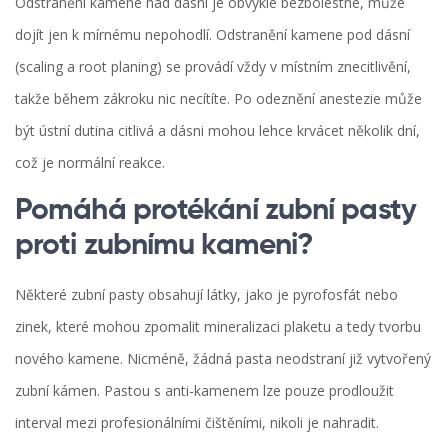
Odstranění kamene nad dásní je obvykle bezbolestné, může
dojít jen k mírnému nepohodlí. Odstranění kamene pod dásní
(scaling a root planing) se provádí vždy v místním znecitlivění,
takže během zákroku nic necítíte. Po odeznění anestezie může
být ústní dutina citlivá a dásni mohou lehce krvácet několik dní,
což je normální reakce.
Pomáhá protékání zubní pasty
proti zubnímu kameni?
Některé zubní pasty obsahují látky, jako je pyrofosfát nebo
zinek, které mohou zpomalit mineralizaci plaketu a tedy tvorbu
nového kamene. Nicméně, žádná pasta neodstraní již vytvořený
zubní kámen. Pastou s anti-kamenem lze pouze prodloužit
interval mezi profesionálními čištěními, nikoli je nahradit.