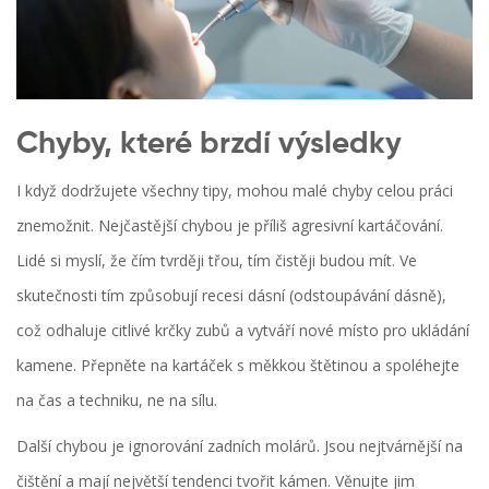
Chyby, které brzdí výsledky
I když dodržujete všechny tipy, mohou malé chyby celou práci
znemožnit. Nejčastější chybou je příliš agresivní kartáčování.
Lidé si myslí, že čím tvrději třou, tím čistěji budou mít. Ve
skutečnosti tím způsobují recesi dásní (odstoupávání dásně),
což odhaluje citlivé krčky zubů a vytváří nové místo pro ukládání
kamene. Přepněte na kartáček s měkkou štětinou a spoléhejte
na čas a techniku, ne na sílu.
Další chybou je ignorování zadních molárů. Jsou nejtvárnější na
čištění a mají největší tendenci tvořit kámen. Věnujte jim