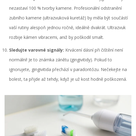
nezastaví 100 % tvorby kamene. Profesionální odstranění
zubního kamene (
ultrazvuková kuretáž
) by měla být součástí
vaší rutiny alespoň jednou ročně, ideálně dvakrát. Ultrazvuk
rozbije kámen vibracemi, aniž by poškodil smalt.
Sledujte varovné signály:
Krvácení dásní při čištění není
normální! Je to známka zánětu (
gingivitidy
). Pokud to
ignorujete, gingivitida přechází v paradontózu. Nečekejte na
bolest, ta přijde až tehdy, když je už kost hodně poškozená.