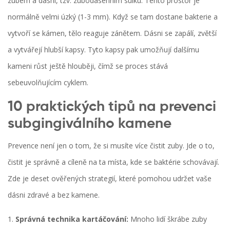
zubem a dásní, tzv.
zubodásenním sulku
. Tento prostor je
normálně velmi úzký (1-3 mm). Když se tam dostane bakterie a
vytvoří se kámen, tělo reaguje zánětem. Dásni se zapálí, zvětší
a vytvářejí hlubší kapsy. Tyto kapsy pak umožňují dalšímu
kameni růst ještě hlouběji, čímž se proces stává
sebeuvolňujícím cyklem.
10 praktických tipů na prevenci
subgingiválního kamene
Prevence není jen o tom, že si musíte více čistit zuby. Jde o to,
čistit je správně a cíleně na ta místa, kde se baktérie schovávají.
Zde je deset ověřených strategií, které pomohou udržet vaše
dásni zdravé a bez kamene.
Správná technika kartáčování:
Mnoho lidí škrábe zuby