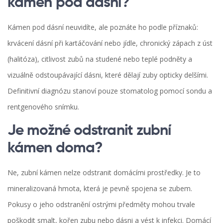
kámen pod dásní?
Kámen pod dásní neuvidíte, ale poznáte ho podle příznaků:
krvácení dásní při kartáčování nebo jídle, chronický zápach z úst
(halitóza), citlivost zubů na studené nebo teplé podněty a
vizuálně odstoupávající dásni, které dělají zuby opticky delšími.
Definitivní diagnózu stanoví pouze stomatolog pomocí sondu a
rentgenového snímku.
Je možné odstranit zubní
kámen doma?
Ne, zubní kámen nelze odstranit domácími prostředky. Je to
mineralizovaná hmota, která je pevně spojena se zubem.
Pokusy o jeho odstranění ostrými předměty mohou trvale
poškodit smalt, kořen zubu nebo dásni a vést k infekci. Domácí