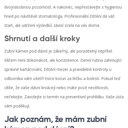
dvojnásobnou pozornost. A nakonec, nepřestávejte s hygienou
hned po návštěvě stomatologa. Profesionální čištění dá váš
start, ale udržení výsledků závisí zcela na vás doma.
Shrnutí a další kroky
Zubní kámen pod dásní je zákeřný, ale porazitelný nepřítel.
Klíčem není dokonalost, ale konzistence. Denní rutina zahrnující
správné kartáčování, čištění mezer a pravidelné kontroly u
odborníka vám ušetří tisíce korun za léčbu a bolesti. Pokud teď
cítíte, že vaše dásni krvácejí nebo máte pocit necitlivosti,
nečekejte. Zavolejte si termín na preventivní prohlídku. Vaše ústa
vám poděkují.
Jak poznám, že mám zubní