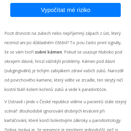
Vypočítat mé riziko
Pocit drsnosti na zubech nebo nepříjemný zápach z úst, který
nezmizí ani po důkladném čištění? To jsou často první signály,
že se vám tvoří
zubní kámen
. Pokud se usazuje hluboko pod
okrajem dásně, hrozí vážnější problémy. Kámen pod dásní
(subgingivální) je tichým zabijákem zdraví vašich zubů. Narozdíl
od povrchového kamene, který vidíte ve zrcadle, ten skrytý ničí
kostní tkáň kolem kořenů zubů a vede k paradontóze.
V Ostravě i jinde v České republice vidíme u pacientů stále stejný
scénář: dlouhodobé ignorování drobných krvácení při
kartáčování, které končí bolestivými zákroky u parodontology.
Dobra zpráva je, že prevence je mnohem jednodušší, než si