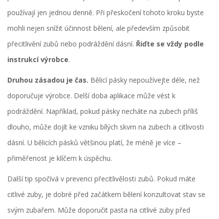
používají jen jednou denně. Při přeskočení tohoto kroku byste
mohli nejen snížit účinnost bělení, ale především způsobit
přecitlivění zubů nebo podráždění dásní.
Řiďte se vždy podle
instrukcí výrobce
.
Druhou zásadou je čas.
Bělicí pásky nepoužívejte déle, než
doporučuje výrobce. Delší doba aplikace může vést k
podráždění. Například, pokud pásky necháte na zubech příliš
dlouho, může dojít ke vzniku bílých skvrn na zubech a citlivosti
dásní. U bělicích pásků většinou platí, že méně je více –
přiměřenost je klíčem k úspěchu.
Další tip spočívá v prevenci přecitlivělosti zubů. Pokud máte
citlivé zuby, je dobré před začátkem bělení konzultovat stav se
svým zubařem. Může doporučit pasta na citlivé zuby před