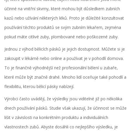
účinné na vnitřní skvrny, které mohou být důsledkem zubních
kazů nebo užívání některých léků. Proto je důležité konzultovat
používání těchto produktů se svým zubním lékařem, zejména
pokud máte citlivé zuby, plombované nebo poškozené zuby.
Jednou z výhod bělicích pásků je jejich dostupnost. Můžete si je
zakoupit v lékárně nebo online a používat je v pohodlí domova.
To je finančně výhodnější než profesionální bělení u zubaře,
které může být značně drahé. Mnoho lidí oceňuje také pohodlí a
flexibilitu, kterou bělicí pásky nabízejí.
Výrobci často uvádějí, že výsledky jsou viditelné již po několika
dnech používání pásků. Studie však ukazují, že účinnost se může
lišit v závislosti na konkrétním produktu a individuálních
vlastnostech zubů. Abyste dosáhli co nejlepšího výsledku, je