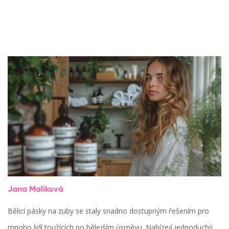
Jana Malíková
Bělicí pásky na zuby se staly snadno dostupným řešením pro
mnoho lidí toužících po bělejším úsměvu. Nabízejí jednoduchý