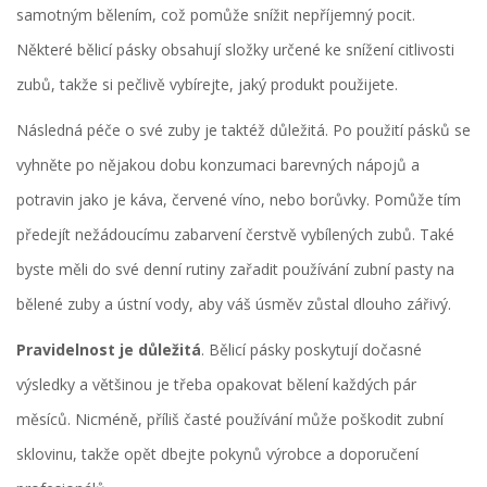
samotným bělením, což pomůže snížit nepříjemný pocit.
Některé bělicí pásky obsahují složky určené ke snížení citlivosti
zubů, takže si pečlivě vybírejte, jaký produkt použijete.
Následná péče o své zuby je taktéž důležitá. Po použití pásků se
vyhněte po nějakou dobu konzumaci barevných nápojů a
potravin jako je káva, červené víno, nebo borůvky. Pomůže tím
předejít nežádoucímu zabarvení čerstvě vybílených zubů. Také
byste měli do své denní rutiny zařadit používání zubní pasty na
bělené zuby a ústní vody, aby váš úsměv zůstal dlouho zářivý.
Pravidelnost je důležitá
. Bělicí pásky poskytují dočasné
výsledky a většinou je třeba opakovat bělení každých pár
měsíců. Nicméně, příliš časté používání může poškodit zubní
sklovinu, takže opět dbejte pokynů výrobce a doporučení