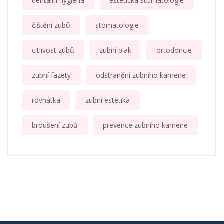
dentální hygiena
estetická stomatologie
čištění zubů
stomatologie
citlivost zubů
zubní plak
ortodoncie
zubní fazety
odstranění zubního kamene
rovnátka
zubní estetika
broušení zubů
prevence zubního kamene