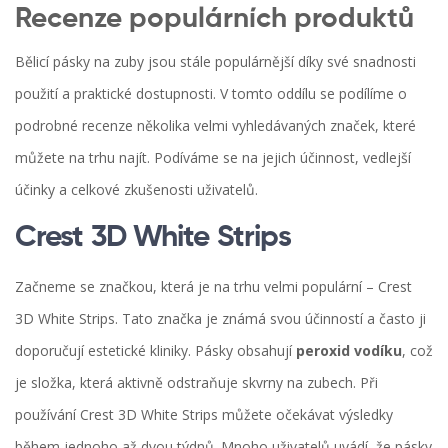
Recenze populárních produktů
Bělicí pásky na zuby jsou stále populárnější díky své snadnosti
použití a praktické dostupnosti. V tomto oddílu se podílíme o
podrobné recenze několika velmi vyhledávaných značek, které
můžete na trhu najít. Podíváme se na jejich účinnost, vedlejší
účinky a celkové zkušenosti uživatelů.
Crest 3D White Strips
Začneme se značkou, která je na trhu velmi populární – Crest
3D White Strips. Tato značka je známá svou účinností a často ji
doporučují estetické kliniky. Pásky obsahují
peroxid vodíku
, což
je složka, která aktivně odstraňuje skvrny na zubech. Při
používání Crest 3D White Strips můžete očekávat výsledky
během jednoho až dvou týdnů. Mnoho uživatelů uvádí, že pásky