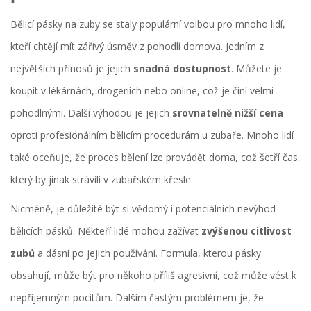
Bělicí pásky na zuby se staly populární volbou pro mnoho lidí,
kteří chtějí mít zářivý úsměv z pohodlí domova. Jedním z
největších přínosů je jejich
snadná dostupnost
. Můžete je
koupit v lékárnách, drogeriích nebo online, což je činí velmi
pohodlnými. Další výhodou je jejich
srovnatelně nižší cena
oproti profesionálním bělicím procedurám u zubaře. Mnoho lidí
také oceňuje, že proces bělení lze provádět doma, což šetří čas,
který by jinak strávili v zubařském křesle.
Nicméně, je důležité být si vědomý i potenciálních nevýhod
bělicích pásků. Někteří lidé mohou zažívat
zvýšenou citlivost
zubů
a dásní po jejich používání. Formula, kterou pásky
obsahují, může být pro někoho příliš agresivní, což může vést k
nepříjemným pocitům. Dalším častým problémem je, že