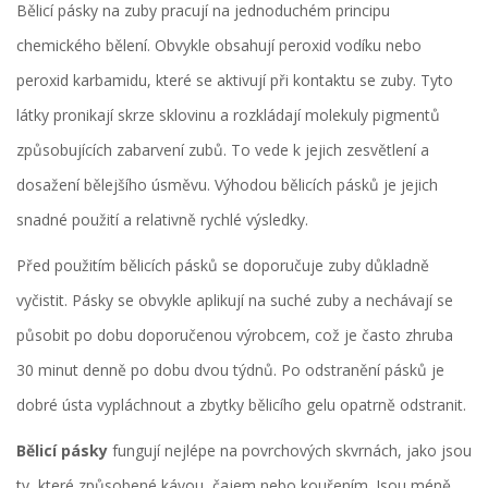
Bělicí pásky na zuby pracují na jednoduchém principu
chemického bělení. Obvykle obsahují peroxid vodíku nebo
peroxid karbamidu, které se aktivují při kontaktu se zuby. Tyto
látky pronikají skrze sklovinu a rozkládají molekuly pigmentů
způsobujících zabarvení zubů. To vede k jejich zesvětlení a
dosažení bělejšího úsměvu. Výhodou bělicích pásků je jejich
snadné použití a relativně rychlé výsledky.
Před použitím bělicích pásků se doporučuje zuby důkladně
vyčistit. Pásky se obvykle aplikují na suché zuby a nechávají se
působit po dobu doporučenou výrobcem, což je často zhruba
30 minut denně po dobu dvou týdnů. Po odstranění pásků je
dobré ústa vypláchnout a zbytky bělicího gelu opatrně odstranit.
Bělicí pásky
fungují nejlépe na povrchových skvrnách, jako jsou
ty, které způsobené kávou, čajem nebo kouřením. Jsou méně