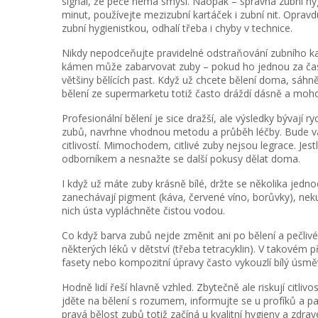
signál, že péče nemá smysl. Naopak – správná zubní hy
minut, používejte mezizubní kartáček i zubní nit. Opravd
zubní hygienistkou, odhalí třeba i chyby v technice.
Nikdy nepodceňujte pravidelné odstraňování zubního kam
kámen může zabarvovat zuby – pokud ho jednou za čas o
většiny bělících past. Když už chcete bělení doma, sáh
bělení ze supermarketu totiž často dráždí dásně a moho
Profesionální bělení je sice dražší, ale výsledky bývají r
zubů, navrhne vhodnou metodu a průběh léčby. Bude vá
citlivostí. Mimochodem, citlivé zuby nejsou legrace. Je
odborníkem a nesnažte se další pokusy dělat doma.
I když už máte zuby krásně bílé, držte se několika jedn
zanechávají pigment (káva, červené víno, borůvky), neku
nich ústa vypláchněte čistou vodou.
Co když barva zubů nejde změnit ani po bělení a pečliv
některých léků v dětství (třeba tetracyklin). V takovém
fasety nebo kompozitní úpravy často vykouzlí bílý úsměv
Hodně lidí řeší hlavně vzhled. Zbytečně ale riskují citl
jděte na bělení s rozumem, informujte se u profíků a pama
pravá bělost zubů totiž začíná u kvalitní hygieny a zdrav