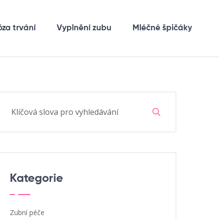
óza trvání
Vyplnění zubu
Mléčné špičáky
Kategorie
Zubní péče