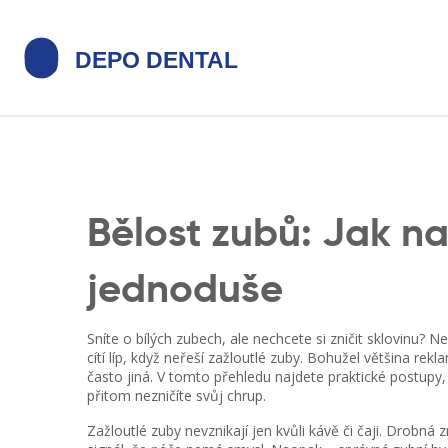
Bělost zubů: Jak na
jednoduše
Sníte o bílých zubech, ale nechcete si zničit sklovinu? Ne
cítí líp, když neřeší zažloutlé zuby. Bohužel většina rek
často jiná. V tomto přehledu najdete praktické postupy
přitom nezničíte svůj chrup.
Zažloutlé zuby nevznikají jen kvůli kávě či čaji. Drobn