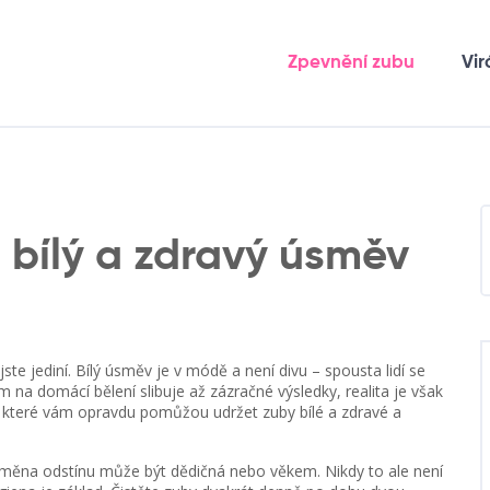
Zpevnění zubu
Vir
 bílý a zdravý úsměv
jste jediní. Bílý úsměv je v módě a není divu – spousta lidí se
lam na domácí bělení slibuje až zázračné výsledky, realita je však
, které vám opravdu pomůžou udržet zuby bílé a zdravé a
á změna odstínu může být dědičná nebo věkem. Nikdy to ale není