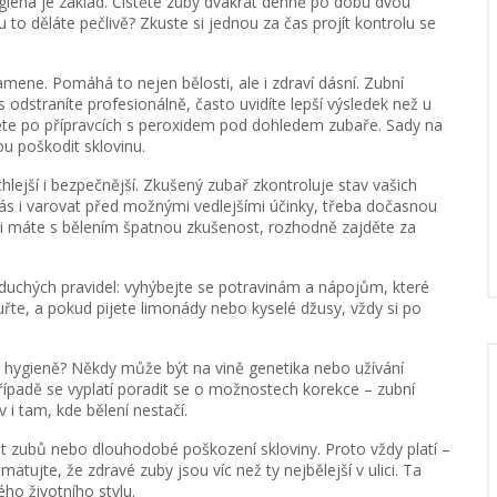
giena je základ. Čistěte zuby dvakrát denně po dobu dvou
u to děláte pečlivě? Zkuste si jednou za čas projít kontrolu se
ene. Pomáhá to nejen bělosti, ale i zdraví dásní. Zubní
dstraníte profesionálně, často uvidíte lepší výsledek než u
něte po přípravcích s peroxidem pod dohledem zubaře. Sady na
u poškodit sklovinu.
ychlejší i bezpečnější. Zkušený zubař zkontroluje stav vašich
s i varovat před možnými vedlejšími účinky, třeba dočasnou
stli máte s bělením špatnou zkušenost, rozhodně zajděte za
oduchých pravidel: vyhýbejte se potravinám a nápojům, které
řte, a pokud pijete limonády nebo kyselé džusy, vždy si po
é hygieně? Někdy může být na vině genetika nebo užívání
 případě se vyplatí poradit se o možnostech korekce – zubní
 i tam, kde bělení nestačí.
ivost zubů nebo dlouhodobé poškození skloviny. Proto vždy platí –
tujte, že zdravé zuby jsou víc než ty nejbělejší v ulici. Ta
ého životního stylu.