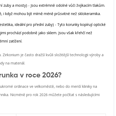
ní zuby a mosty
) - Jsou extrémně odolné vůči žvýkacím tlakům.
ně, i když mohou být mírně méně průsvitné než sklokeramika.
stetika, ideální pro přední zuby
) - Tyto korunky kopírují optické
 jimi prochází podobně jako sklem. Jsou však křehčí než
émní zatížení.
 Zirkonium je často dražší kvůli složitější technologii výroby a
dy na materiál.
orunka v roce 2026?
soukromé ordinace ve velkoměstě, nebo do menší kliniky na
chnika. Nicméně pro rok 2026 můžete počítat s následujícími