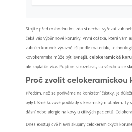
Stojíte před rozhodnutím, zda si nechat vyřezat zub ne
čeká vás výběr nové korunky. První otázka, která vám asi
zubních korunek výrazně liší podle materiálu, technolog
kovokeramika může být levnější,
celokeramická kor
ale zaplatíte více. Pojďme si rozebrat, co všechno se s
Proč zvolit celokeramickou 
Předtím, než se podíváme na konkrétní částky, je důleži
byly běžné kovové podklady s keramickým obalem. Ty s
dásní nebo alergie na kovy u citlivých pacientů. Celoke
Dnes existují dvě hlavní skupiny celokeramických korunek