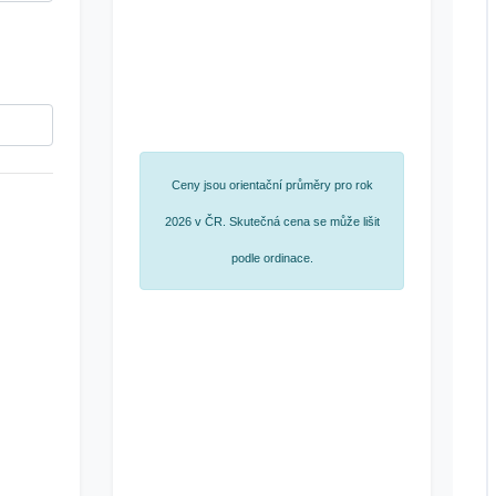
Ceny jsou orientační průměry pro rok
2026 v ČR. Skutečná cena se může lišit
podle ordinace.