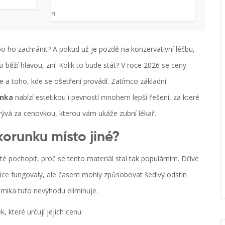
n
bo ho zachránit? A pokud už je pozdě na konzervativní léčbu,
 běží hlavou, zní: Kolik to bude stát? V roce 2026 se ceny
ie a toho, kde se ošetření provádí. Zatímco základní
unka
nabízí estetikou i pevností mnohem lepší řešení, za které
krývá za cenovkou, kterou vám ukáže zubní lékař.
korunku místo jiné?
té pochopit, proč se tento materiál stal tak populárním. Dříve
ice fungovaly, ale časem mohly způsobovat šedivý odstín
ramika tuto nevýhodu eliminuje.
, které určují jejich cenu: