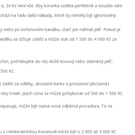
si, že to není vše. Aby korunka seděla perfektně a sloužila vám
ichází na řadu další náklady, které by neměly být ignorovány:
ý nebo po kořenovém kanálku, stačí jen nahnat pilíř. Pokud je
análku se účtuje zvlášť a může stát od 1 500 do 4 000 Kč za
řen, potřebujete do něj vložit kovový nebo skleněný pilíř,
 500 Kč.
 zvlášť za odlitky, zkoušení barev a provizorní (dočasné)
oby trvalé. Jejich cena se může pohybovat od 500 do 1 500 Kč.
epasuje, může být nutná nová odběrná procedura. To se
ubu s celokeramickou korunкой může být o 2 000 až 4 000 Kč