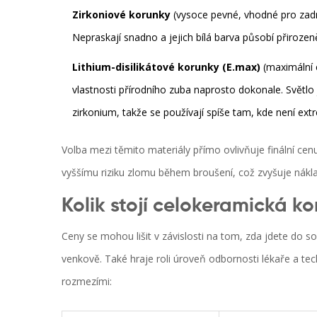
Zirkoniové korunky
(
vysoce pevné, vhodné pro zad
Nepraskají snadno a jejich bílá barva působí přiroze
Lithium-disilikátové korunky (E.max)
(
maximální e
vlastnosti přírodního zuba naprosto dokonale. Světlo
zirkonium, takže se používají spíše tam, kde není extr
Volba mezi těmito materiály přímo ovlivňuje finální cenu.
vyššímu riziku zlomu během broušení, což zvyšuje nákla
Kolik stojí celokeramická k
Ceny se mohou lišit v závislosti na tom, zda jdete do 
venkově. Také hraje roli úroveň odbornosti lékaře a te
rozmezími: