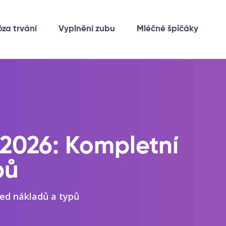
óza trvání
Vyplnění zubu
Mléčné špičáky
2026: Kompletní
pů
led nákladů a typů