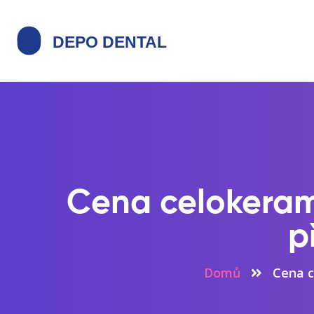
Cena celokeram
p
Domů
Cena c