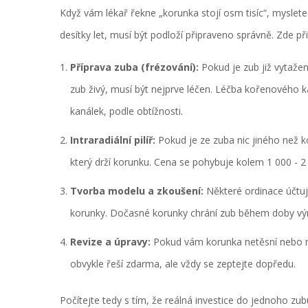
Když vám lékař řekne „korunka stojí osm tisíc“, myslete 
desítky let, musí být podloží připraveno správně. Zde př
Příprava zuba (frézování):
Pokud je zub již vytažen
zub živý, musí být nejprve léčen. Léčba kořenového k
kanálek, podle obtížnosti.
Intraradiální pilíř:
Pokud je ze zuba nic jiného než ko
který drží korunku. Cena se pohybuje kolem 1 000 - 2
Tvorba modelu a zkoušení:
Některé ordinace účtují
korunky. Dočasné korunky chrání zub během doby výr
Revize a úpravy:
Pokud vám korunka netěsní nebo n
obvykle řeší zdarma, ale vždy se zeptejte dopředu.
Počítejte tedy s tím, že reálná investice do jednoho z