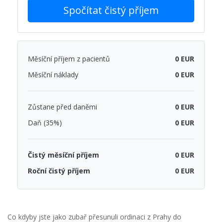
Spočítat čistý příjem
Měsíční příjem z pacientů
0 EUR
Měsíční náklady
0 EUR
Zůstane před daněmi
0 EUR
Daň (35%)
0 EUR
Čistý měsíční příjem
0 EUR
Roční čistý příjem
0 EUR
Co kdyby jste jako zubař přesunuli ordinaci z Prahy do