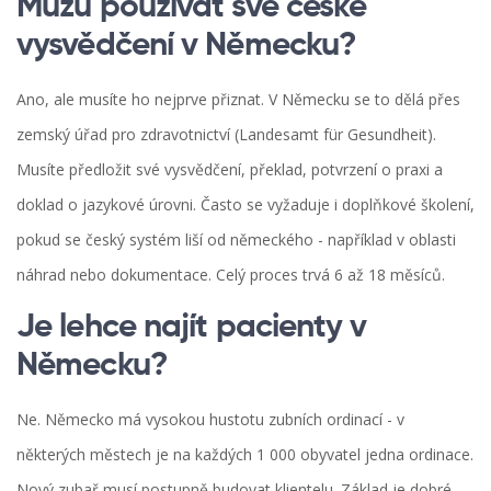
Můžu používat své české
vysvědčení v Německu?
Ano, ale musíte ho nejprve přiznat. V Německu se to dělá přes
zemský úřad pro zdravotnictví (Landesamt für Gesundheit).
Musíte předložit své vysvědčení, překlad, potvrzení o praxi a
doklad o jazykové úrovni. Často se vyžaduje i doplňkové školení,
pokud se český systém liší od německého - například v oblasti
náhrad nebo dokumentace. Celý proces trvá 6 až 18 měsíců.
Je lehce najít pacienty v
Německu?
Ne. Německo má vysokou hustotu zubních ordinací - v
některých městech je na každých 1 000 obyvatel jedna ordinace.
Nový zubař musí postupně budovat klientelu. Základ je dobré