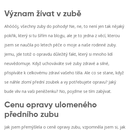
Význam žívat v zubě
Ahóóój, všechny zuby do pohody! Ne, ne, to není jen tak nějaký
pokřik, který si tu šířím na blogu, ale je to jedna z věcí, kterou
jsem se naučila po letech péče o moje a naše rodinné zuby.
Jemu, jde totiž o opravdu důležitý fakt, který si mnoho lidí
neuvědomuje. Když uchováváte své zuby zdravé a silné,
přispíváte k celkovému zdraví vašeho těla. Ale co se stane, když
se náhle zlomí přední zoubek a vy potřebujete opravu? Jaký
bude vliv na vaši peněženku? No, pojďme se tím zabývat.
Cenu opravy ulomeného
předního zubu
Jak jsem přemýšlela o ceně opravy zubu, vzpomněla jsem si, jak