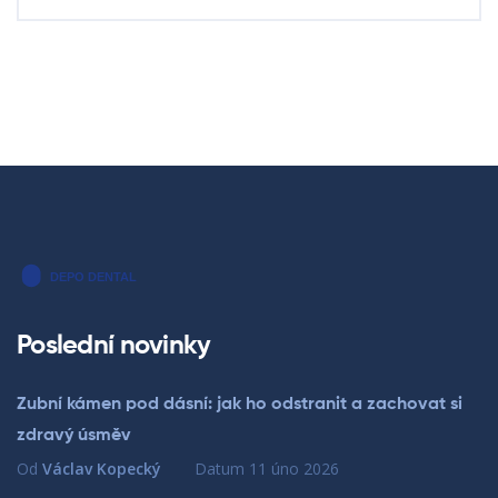
Poslední novinky
Zubní kámen pod dásní: jak ho odstranit a zachovat si
zdravý úsměv
Od
Václav Kopecký
Datum
11 úno 2026