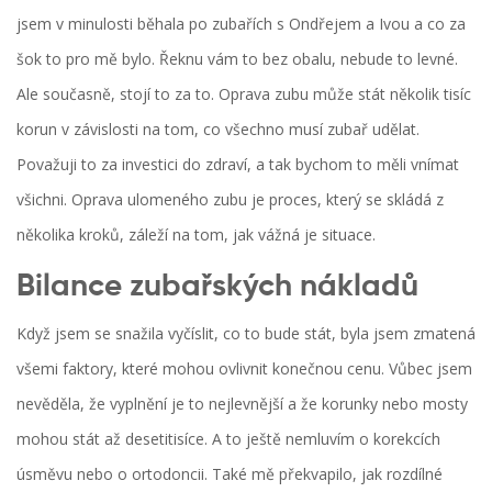
jsem v minulosti běhala po zubařích s Ondřejem a Ivou a co za
šok to pro mě bylo. Řeknu vám to bez obalu, nebude to levné.
Ale současně, stojí to za to. Oprava zubu může stát několik tisíc
korun v závislosti na tom, co všechno musí zubař udělat.
Považuji to za investici do zdraví, a tak bychom to měli vnímat
všichni. Oprava ulomeného zubu je proces, který se skládá z
několika kroků, záleží na tom, jak vážná je situace.
Bilance zubařských nákladů
Když jsem se snažila vyčíslit, co to bude stát, byla jsem zmatená
všemi faktory, které mohou ovlivnit konečnou cenu. Vůbec jsem
nevěděla, že vyplnění je to nejlevnější a že korunky nebo mosty
mohou stát až desetitisíce. A to ještě nemluvím o korekcích
úsměvu nebo o ortodoncii. Také mě překvapilo, jak rozdílné