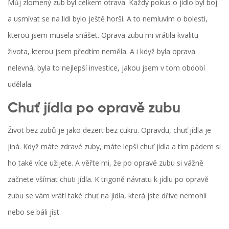
Můj zlomený zub byl celkem otrava. Každý pokus o jídlo byl boj
a usmívat se na lidi bylo ještě horší. A to nemluvím o bolesti,
kterou jsem musela snášet. Oprava zubu mi vrátila kvalitu
života, kterou jsem předtím neměla. A i když byla oprava
nelevná, byla to nejlepší investice, jakou jsem v tom období
udělala.
Chuť jídla po opravě zubu
Život bez zubů je jako dezert bez cukru. Opravdu, chuť jídla je
jiná. Když máte zdravé zuby, máte lepší chuť jídla a tím pádem si
ho také více užijete. A věřte mi, že po opravě zubu si vážně
začnete všímat chuti jídla. K trigoně návratu k jídlu po opravě
zubu se vám vrátí také chuť na jídla, která jste dříve nemohli
nebo se báli jíst.