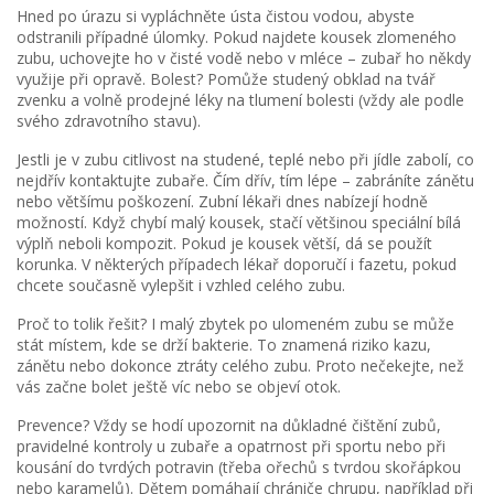
Hned po úrazu si vypláchněte ústa čistou vodou, abyste
odstranili případné úlomky. Pokud najdete kousek zlomeného
zubu, uchovejte ho v čisté vodě nebo v mléce – zubař ho někdy
využije při opravě. Bolest? Pomůže studený obklad na tvář
zvenku a volně prodejné léky na tlumení bolesti (vždy ale podle
svého zdravotního stavu).
Jestli je v zubu citlivost na studené, teplé nebo při jídle zabolí, co
nejdřív kontaktujte zubaře. Čím dřív, tím lépe – zabráníte zánětu
nebo většímu poškození. Zubní lékaři dnes nabízejí hodně
možností. Když chybí malý kousek, stačí většinou speciální bílá
výplň neboli kompozit. Pokud je kousek větší, dá se použít
korunka. V některých případech lékař doporučí i fazetu, pokud
chcete současně vylepšit i vzhled celého zubu.
Proč to tolik řešit? I malý zbytek po ulomeném zubu se může
stát místem, kde se drží bakterie. To znamená riziko kazu,
zánětu nebo dokonce ztráty celého zubu. Proto nečekejte, než
vás začne bolet ještě víc nebo se objeví otok.
Prevence? Vždy se hodí upozornit na důkladné čištění zubů,
pravidelné kontroly u zubaře a opatrnost při sportu nebo při
kousání do tvrdých potravin (třeba ořechů s tvrdou skořápkou
nebo karamelů). Dětem pomáhají chrániče chrupu, například při