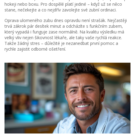
hokeji nebo boxu. Pro dospělé platí jediné – když už se něco
stane, nečekejte a co nejdřív zavolejte své zubní ordinaci.
Oprava ulomeného zubu dnes opravdu není strašák. Nejčastěji
trvá zákrok pár desítek minut a odcházíte s funkčním zubem,
který vypadá i funguje zase normálně. Na kvalitu výsledku má
velký vliv nejen šikovnost lékaře, ale taky vaše rychlá reakce.
Takže žádný stres – důležité je nezanedbat první pomoc a
rychle zajistit odborné ošetření.