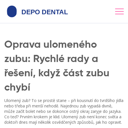
Oprava ulomeného
zubu: Rychlé rady a
řešení, když část zubu
chybí
Ulomený zub? To se prostě stane – při kousnutí do tvrdšího jídla
nebo třeba při menší nehodě. Najednou zub vypadá divně,
může začít bolet nebo se dokonce ostrý okraj zaryje do jazyka.
Co teď? Prvním krokem je klid. Ulomený zub není konec světa a
doktoři dnes mají několik osvědčených způsobů, jak ho opravit.