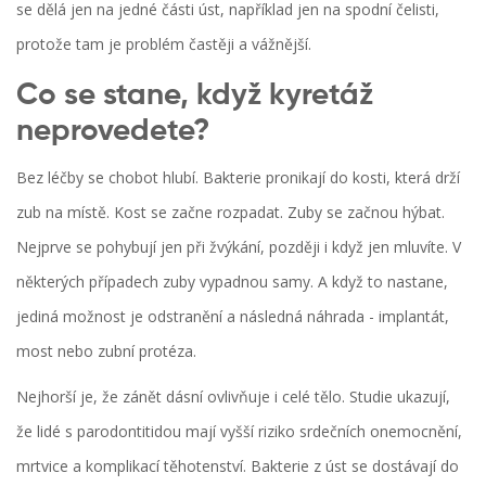
se dělá jen na jedné části úst, například jen na spodní čelisti,
protože tam je problém častěji a vážnější.
Co se stane, když kyretáž
neprovedete?
Bez léčby se chobot hlubí. Bakterie pronikají do kosti, která drží
zub na místě. Kost se začne rozpadat. Zuby se začnou hýbat.
Nejprve se pohybují jen při žvýkání, později i když jen mluvíte. V
některých případech zuby vypadnou samy. A když to nastane,
jediná možnost je odstranění a následná náhrada - implantát,
most nebo zubní protéza.
Nejhorší je, že zánět dásní ovlivňuje i celé tělo. Studie ukazují,
že lidé s parodontitidou mají vyšší riziko srdečních onemocnění,
mrtvice a komplikací těhotenství. Bakterie z úst se dostávají do