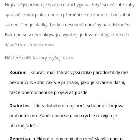
Nejčastější příčina je špatná ústní hygiena. Když si nečistíte zuby
správně, zubní plak ztuhne a přemění se na kámen - tzv. zubní
kámen. Ten je hladký, tvrdý a nesmírně náročný na odstranění.
Bakterie se v něm ukrývají a vyrábějí jedovaté látky, které ničí
dásně i kost kolem zubu.
Některé další faktory zvyšují riziko:
Kouření
- kouřáci mají třikrát vyšší riziko parodontitidy než
nekouřící. Nikotin zakryje příznaky, jako je krvácení dásní,
takže onemocnění se projeví až pozdě.
Diabetes
- lidé s diabetem mají horší schopnost bojovat
proti infekcím. Zánět dásní se u nich rychle rozvíjí a je
obtížnější léčit.
Genetika
- některé osoby mají přirozeně slabší imunitní