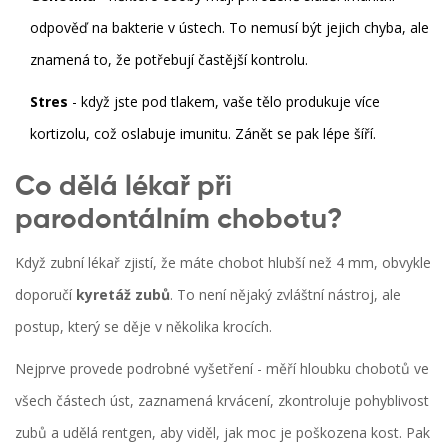
odpověď na bakterie v ústech. To nemusí být jejich chyba, ale
znamená to, že potřebují častější kontrolu.
Stres
- když jste pod tlakem, vaše tělo produkuje více
kortizolu, což oslabuje imunitu. Zánět se pak lépe šíří.
Co dělá lékař při
parodontálním chobotu?
Když zubní lékař zjistí, že máte chobot hlubší než 4 mm, obvykle
doporučí
kyretáž zubů
. To není nějaký zvláštní nástroj, ale
postup, který se děje v několika krocích.
Nejprve provede podrobné vyšetření - měří hloubku chobotů ve
všech částech úst, zaznamená krvácení, zkontroluje pohyblivost
zubů a udělá rentgen, aby viděl, jak moc je poškozena kost. Pak