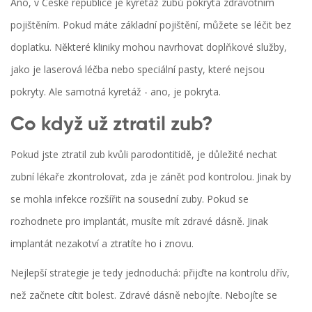
Ano, v České republice je kyretáž zubů pokryta zdravotním
pojištěním. Pokud máte základní pojištění, můžete se léčit bez
doplatku. Některé kliniky mohou navrhovat doplňkové služby,
jako je laserová léčba nebo speciální pasty, které nejsou
pokryty. Ale samotná kyretáž - ano, je pokryta.
Co když už ztratil zub?
Pokud jste ztratil zub kvůli parodontitidě, je důležité nechat
zubní lékaře zkontrolovat, zda je zánět pod kontrolou. Jinak by
se mohla infekce rozšířit na sousední zuby. Pokud se
rozhodnete pro implantát, musíte mít zdravé dásně. Jinak
implantát nezakotví a ztratíte ho i znovu.
Nejlepší strategie je tedy jednoduchá: přijďte na kontrolu dřív,
než začnete cítit bolest. Zdravé dásně nebojíte. Nebojíte se