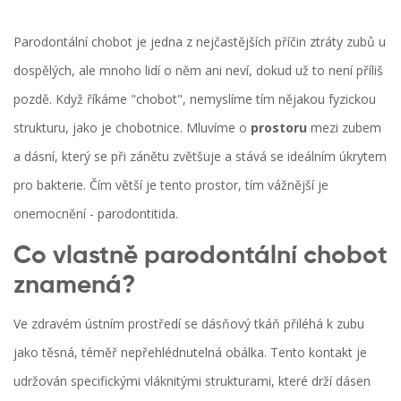
Parodontální chobot je jedna z nejčastějších příčin ztráty zubů u
dospělých, ale mnoho lidí o něm ani neví, dokud už to není příliš
pozdě. Když říkáme "chobot", nemyslíme tím nějakou fyzickou
strukturu, jako je chobotnice. Mluvíme o
prostoru
mezi zubem
a dásní, který se při zánětu zvětšuje a stává se ideálním úkrytem
pro bakterie. Čím větší je tento prostor, tím vážnější je
onemocnění - parodontitida.
Co vlastně parodontální chobot
znamená?
Ve zdravém ústním prostředí se dásňový tkáň přiléhá k zubu
jako těsná, téměř nepřehlédnutelná obálka. Tento kontakt je
udržován specifickými vláknitými strukturami, které drží dásen