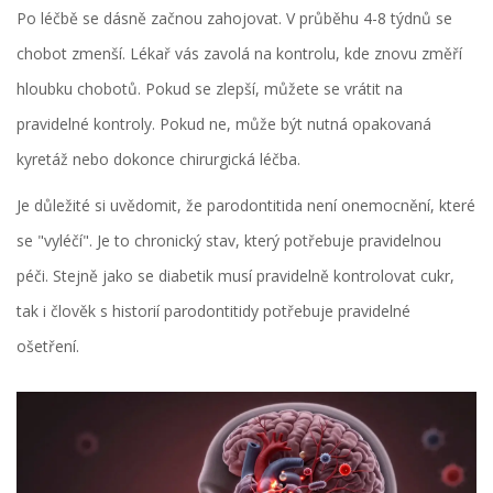
Po léčbě se dásně začnou zahojovat. V průběhu 4-8 týdnů se
chobot zmenší. Lékař vás zavolá na kontrolu, kde znovu změří
hloubku chobotů. Pokud se zlepší, můžete se vrátit na
pravidelné kontroly. Pokud ne, může být nutná opakovaná
kyretáž nebo dokonce chirurgická léčba.
Je důležité si uvědomit, že parodontitida není onemocnění, které
se "vyléčí". Je to chronický stav, který potřebuje pravidelnou
péči. Stejně jako se diabetik musí pravidelně kontrolovat cukr,
tak i člověk s historií parodontitidy potřebuje pravidelné
ošetření.