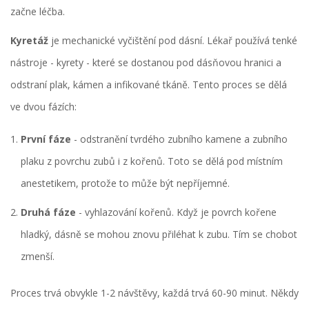
začne léčba.
Kyretáž
je mechanické vyčištění pod dásní. Lékař používá tenké
nástroje - kyrety - které se dostanou pod dásňovou hranici a
odstraní plak, kámen a infikované tkáně. Tento proces se dělá
ve dvou fázích:
První fáze
- odstranění tvrdého zubního kamene a zubního
plaku z povrchu zubů i z kořenů. Toto se dělá pod místním
anestetikem, protože to může být nepříjemné.
Druhá fáze
- vyhlazování kořenů. Když je povrch kořene
hladký, dásně se mohou znovu přiléhat k zubu. Tím se chobot
zmenší.
Proces trvá obvykle 1-2 návštěvy, každá trvá 60-90 minut. Někdy