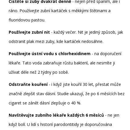
Čistěte si zuby dvakrát denně
- nejen před spaním, ale i
ráno. Používejte zubní kartáček s měkkými štětinami a
fluoridovou pastou.
Používejte zubní nit
- každý večer. Nit je jediný způsob, jak
odstranit plak mezi zuby, kde kartáček nedosáhne.
Používejte ústní vodu s chlorhexidinem
- na doporučení
lékaře. Tato voda zabraňuje růstu bakterií, ale nesmíte ji
užívat déle než 2 týdny po sobě.
Odstraňte kouření
- i když jste kouřil 30 let, přestat může
značně zlepšit stav dásní. Studie ukazují, že po 6 měsících bez
cigaret se zánět dásní zlepšuje o 40 %.
Navštěvujte zubního lékaře každých 6 měsíců
- ne jen
když bolí. U lidí s historií parodontitidy je doporučována