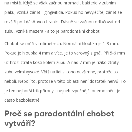
na místě. Když se však začnou hromadit bakterie v zubním
plaku, vzniká zánět - gingivitida. Pokud ho nevyléčíte, zánět se
rozšíří pod dásňovou hranici. Dásně se začnou odlučovat od
zubu, vzniká mezera - a to je parodontální chobot.
Chobot se měří v milimetrech. Normální hloubka je 1-3 mm.
Pokud je hloubka 4 mm a více, je to varovný signál. Při 5-6 mm
už hrozí ztráta kosti kolem zubu. A nad 7 mm je riziko ztráty
zubu velmi vysoké. Většina lidí si toho nevšimne, protože to
nebolí. Nebolí to, protože v této oblasti není dostatek nervů. To
je ten nejhorší trik přírody - nejnebezpečnější onemocnění je
často bezbolestné.
Proč se parodontální chobot
vytváří?