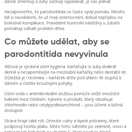
dásně zmenšují a zuby začínají vypadávat, je čas jednat.
Nezapomeňte, že parodontitida se často vyvíjí pomalu. Mnoho
lidí si neuvědomí, že už mají onemocnění, dokud nepřijdou na
bolestivé komplikace. Pravidelné kontrolní návštěvy u zubaře
pomáhají odhalit problém dříve.
Co můžete udělat, aby se
parodontitida nevyvinula
Klíčová je správná ústní hygiena. Kartáčujte si zuby dvakrát
denně a nezapomínejte na mezizubní kartáčky nebo dentální nit.
Důležitá je i technika – kartáček držte pod úhlem 45 stupňů k
dásním a čistěte krouživými pohyby.
Ústní voda s antimikrobiální složkou pomůže snížit množství
bakterií mezi čištěním. Vyberte si produkt, který obsahuje
chlorhexidin nebo cetylpyridiniumchlorid – jsou účinné a běžně
dostupné.
Strava hraje také roli. Omezte cukry a lepivé potraviny, které
podporují tvorbu plaku. Místo toho sáhněte po zelenině, ovoci a
potravinách bohatých na vitamín C, který posiluje dásně.