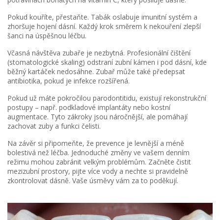
Pokud kouříte, přestaňte. Tabák oslabuje imunitní systém a
zhoršuje hojení dásní. Každý krok směrem k nekouření zlepší
šanci na úspěšnou léčbu.
Včasná návštěva zubaře je nezbytná. Profesionální čištění
(stomatologické skaling) odstraní zubní kámen i pod dásní, kde
běžný kartáček nedosáhne. Zubař může také předepsat
antibiotika, pokud je infekce rozšířená.
Pokud už máte pokročilou parodontitidu, existují rekonstrukční
postupy – např. podkladové implantáty nebo kostní
augmentace. Tyto zákroky jsou náročnější, ale pomáhají
zachovat zuby a funkci čelisti.
Na závěr si připomeňte, že prevence je levnější a méně
bolestivá než léčba. Jednoduché změny ve vašem denním
režimu mohou zabránit velkým problémům. Začněte čistit
mezizubní prostory, pijte více vody a nechte si pravidelně
zkontrolovat dásně. Vaše úsměvy vám za to poděkují.