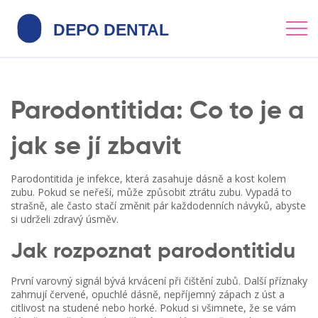
Parodontitida: Co to je a
jak se jí zbavit
Parodontitida je infekce, která zasahuje dásně a kost kolem
zubu. Pokud se neřeší, může způsobit ztrátu zubu. Vypadá to
strašně, ale často stačí změnit pár každodenních návyků, abyste
si udrželi zdravý úsměv.
Jak rozpoznat parodontitidu
První varovný signál bývá krvácení při čištění zubů. Další příznaky
zahrnují červené, opuchlé dásně, nepříjemný zápach z úst a
citlivost na studené nebo horké. Pokud si všimnete, že se vám