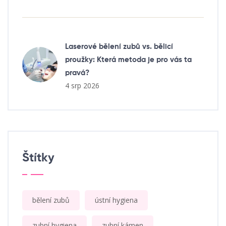
Laserové bělení zubů vs. bělicí
proužky: Která metoda je pro vás ta
pravá?
4 srp 2026
Štítky
bělení zubů
ústní hygiena
zubní hygiena
zubní kámen