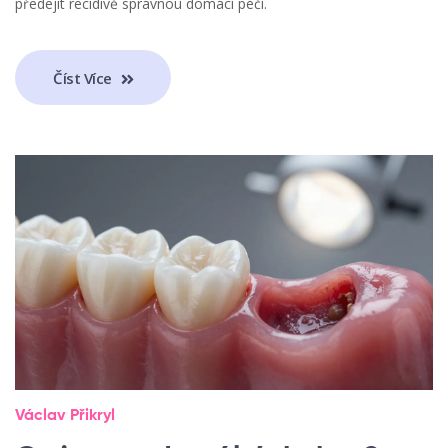
předejít recidivě správnou domácí péčí.
Číst Více
Václav Přikryl