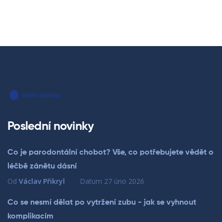
Poslední novinky
Co je parodontální chobot? Vše, co potřebujete vědět o
léčbě zánětu dásní
Od
Václav Přikryl
Datum
27 úno 2026
Co se nesmí dělat po vytržení zubu - jak se vyhnout
komplikacím