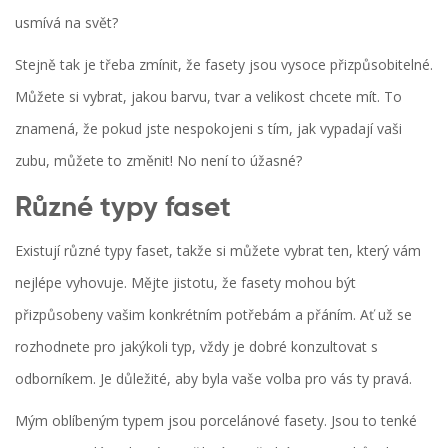
usmívá na svět?
Stejně tak je třeba zmínit, že fasety jsou vysoce přizpůsobitelné.
Můžete si vybrat, jakou barvu, tvar a velikost chcete mít. To
znamená, že pokud jste nespokojeni s tím, jak vypadají vaši
zubu, můžete to změnit! No není to úžasné?
Různé typy faset
Existují různé typy faset, takže si můžete vybrat ten, který vám
nejlépe vyhovuje. Mějte jistotu, že fasety mohou být
přizpůsobeny vašim konkrétním potřebám a přáním. Ať už se
rozhodnete pro jakýkoli typ, vždy je dobré konzultovat s
odborníkem. Je důležité, aby byla vaše volba pro vás ty pravá.
Mým oblíbeným typem jsou porcelánové fasety. Jsou to tenké