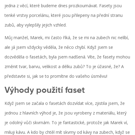
jedna z věcí, které budeme dnes prozkoumávat. Fasety jsou
tenké vrstvy porcelánu, které jsou přilepeny na přední stranu
zubů, aby vylepšily jejich vzhled.
Můj manžel, Marek, mi často říká, že se mi na zubech nic nelíbí,
ale já jsem vždycky věděla, že něco chybí. Když jsem se
dozvěděla o fasetách, byla jsem nadšená. Víte, že fasety mohou
změnit tvar, barvu, velikost a délku zubů? To je úžasné, že? A
představte si, jak se to promítne do vašeho úsměvu!
Výhody použití faset
Když jsem se začala o fasetách dozvídat více, zjistila jsem, že
jednou z hlavních výhod je, že jsou vyrobeny z materiálu, který
je odolný vůči skvrnám. To je fantastické, protože jak Marek ví,
miluji kávu. A kdo by chtěl mít skvrny od kávy na zubech, když se