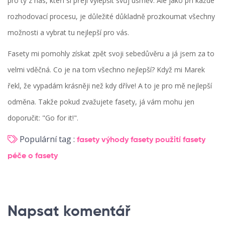
pro ty z nás, kteří si přejí vylepšit svůj úsměv. Ale jako při každé
rozhodovací procesu, je důležité důkladně prozkoumat všechny
možnosti a vybrat tu nejlepší pro vás.
Fasety mi pomohly získat zpět svoji sebedůvěru a já jsem za to
velmi vděčná. Co je na tom všechno nejlepší? Když mi Marek
řekl, že vypadám krásněji než kdy dříve! A to je pro mě nejlepší
odměna. Takže pokud zvažujete fasety, já vám mohu jen
doporučit: "Go for it!".
Populární tag :
fasety
výhody fasety
použití fasety
péče o fasety
Napsat komentář