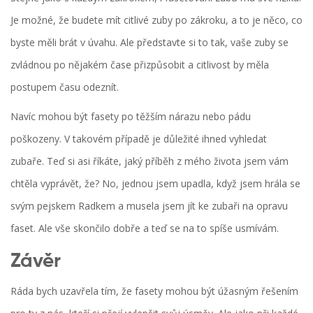
Je možné, že budete mít citlivé zuby po zákroku, a to je něco, co
byste měli brát v úvahu. Ale představte si to tak, vaše zuby se
zvládnou po nějakém čase přizpůsobit a citlivost by měla
postupem času odeznít.
Navíc mohou být fasety po těžším nárazu nebo pádu
poškozeny. V takovém případě je důležité ihned vyhledat
zubaře. Teď si asi říkáte, jaký příběh z mého života jsem vám
chtěla vyprávět, že? No, jednou jsem upadla, když jsem hrála se
svým pejskem Radkem a musela jsem jít ke zubaři na opravu
faset. Ale vše skončilo dobře a teď se na to spíše usmívám.
Závěr
Ráda bych uzavřela tím, že fasety mohou být úžasným řešením