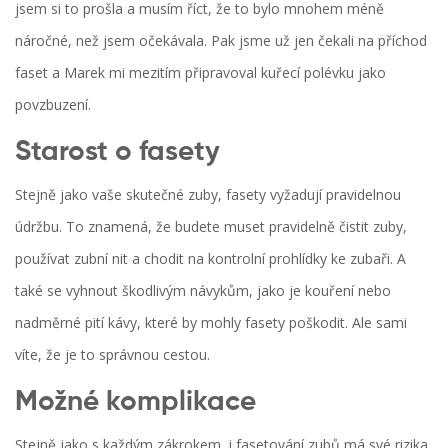
jsem si to prošla a musím říct, že to bylo mnohem méně
náročné, než jsem očekávala. Pak jsme už jen čekali na příchod
faset a Marek mi mezitím připravoval kuřecí polévku jako
povzbuzení.
Starost o fasety
Stejně jako vaše skutečné zuby, fasety vyžadují pravidelnou
údržbu. To znamená, že budete muset pravidelně čistit zuby,
používat zubní nit a chodit na kontrolní prohlídky ke zubaři. A
také se vyhnout škodlivým návykům, jako je kouření nebo
nadměrné pití kávy, které by mohly fasety poškodit. Ale sami
víte, že je to správnou cestou.
Možné komplikace
Stejně jako s každým zákrokem, i fasetování zubů má své rizika.