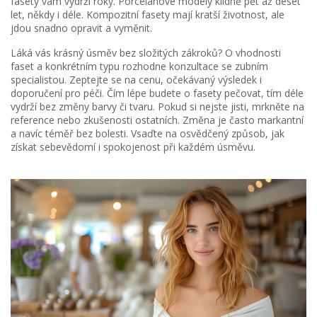
fasety vám vydrží roky. Porcelánové modely klidně pět až deset
let, někdy i déle. Kompozitní fasety mají kratší životnost, ale
jdou snadno opravit a vyměnit.
Láká vás krásný úsměv bez složitých zákroků? O vhodnosti
faset a konkrétním typu rozhodne konzultace se zubním
specialistou. Zeptejte se na cenu, očekávaný výsledek i
doporučení pro péči. Čím lépe budete o fasety pečovat, tím déle
vydrží bez změny barvy či tvaru. Pokud si nejste jisti, mrkněte na
reference nebo zkušenosti ostatních. Změna je často markantní
a navíc téměř bez bolesti. Vsaďte na osvědčený způsob, jak
získat sebevědomí i spokojenost při každém úsměvu.