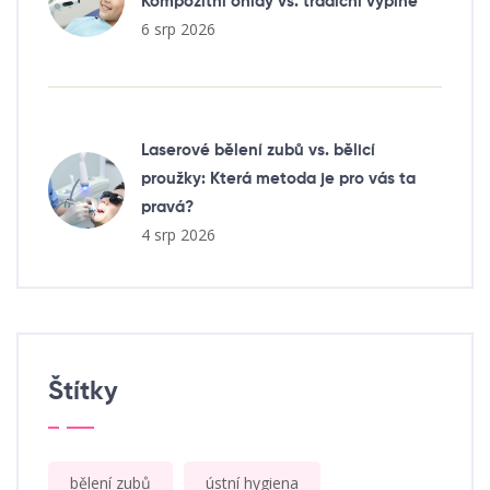
Kompozitní onlay vs. tradiční výplně
6 srp 2026
Laserové bělení zubů vs. bělicí
proužky: Která metoda je pro vás ta
pravá?
4 srp 2026
Štítky
bělení zubů
ústní hygiena