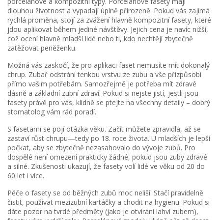
porcelánové a kompozitní typy. Porcelánové fasety mají
dlouhou životnost a vypadají úplně přirozeně. Pokud vás zajímá
rychlá proměna, stojí za zvážení hlavně kompozitní fasety, které
jdou aplikovat během jediné návštěvy. Jejich cena je navíc nižší,
což ocení hlavně mladší lidé nebo ti, kdo nechtějí zbytečně
zatěžovat peněženku.
Možná vás zaskočí, že pro aplikaci faset nemusíte mít dokonalý
chrup. Zubař odstrání tenkou vrstvu ze zubu a vše přizpůsobí
přímo vašim potřebám. Samozřejmě je potřeba mít zdravé
dásně a základní zubní zdraví. Pokud si nejste jistí, jestli jsou
fasety právě pro vás, klidně se ptejte na všechny detaily – dobrý
stomatolog vám rád poradí.
S fasetami se pojí otázka věku. Začít můžete zpravidla, až se
zastaví růst chrupu—tedy po 18. roce života. U mladších je lepší
počkat, aby se zbytečně nezasahovalo do vývoje zubů. Pro
dospělé není omezení prakticky žádné, pokud jsou zuby zdravé
a silné. Zkušenosti ukazují, že fasety volí lidé ve věku od 20 do
60 let i více.
Péče o fasety se od běžných zubů moc neliší. Stačí pravidelně
čistit, používat mezizubní kartáčky a chodit na hygienu. Pokud si
dáte pozor na tvrdé předměty (jako je otvírání lahví zubem),